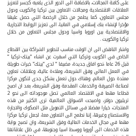
تركيا
على كافة المجالات، بالاضافة الى الدور الذى يلعبه كجسر لتعزيز
العلاقات الاقتصادية ومجالات التعاون بين تركيا والكويت ودول
مجلس التعاون، كما يطمح من خلال الرخصة التي حصل عليها
مصر
مؤخرا لإنشاء بنك إسلامي في المانيا، الى تعزيز الروابط التجارية
والاقتصادية بين اوروبا واسيا ودول مجلس التعاون من خلال
المملكة المتحدة
تركيا والكويت
.
واشار الناهض الى ان الوقت مناسب لتطوير الشراكة بين القطاع
مملكة البحرين
الخاص في الكويت وتركيا التي اسفرت عن انشاء "بيتك-تركيا "
قبل 26 عاما ،نحو افاق جديدة، مضيفا " لدي "بيتك" خبرات طويلة
في العمل المالي وفق الشريعة، وملاءة عالية، وعلاقات تعاون
ممتدة حول العالم، وهناك دول تعمل بشكل جدى لتكون مركزا
لصناعة الصيرفة والخدمات المقدمة وفق الشريعة، بعد ان اصبح
قطاعا مهما في الاقتصاد العالمي تصل موجوداته الى نحو 2
تريليون دولار، واصبحت الاسواق العالمية ترى الكثير من هذه
المنتجات، خيارا مفضلا في مسائل التمويل مثل الصكوك والاجارة
والاستصناع وغيرها، إننا نطمح الى التعاون معا، لجعل تركيا مركزا
مهما في مجال الخدمات المالية وفق الشريعة، وان تصبح بوابة
هذه الخدمات الى أوروبا ووسط اسيا وجنوبها، في ظل علاقاتها