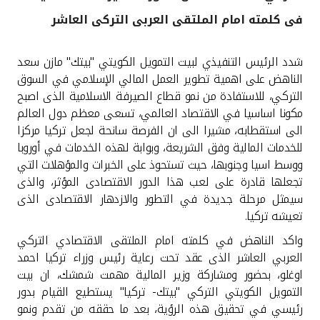
فى كلمته امام الملتقى العربى التركى العاشر
القنوات المصرفية
شدد الرئيس التنفيذي لبيت التمويل الكويتي "بيتك" مازن سعد
أدوات وخدمات
الناهض على اهمية تطوير العمل المالي الإسلامي في السوق
التركي، للاستفادة من نمو قطاع الصيرفة الاسلامية الذى اصبح
خدمات ما بعد البيع
مكونا اساسيا في الاقتصاد العالمي، تسعى معظم دول العالم
الى استقطابه، مشيرا الى ان الفرصة سانحة لجعل تركيا مركزا
للخدمات المالية وفق الشريعة، وبوابة لهذه الخدمات في أوروبا
ووسط اسيا وجنوبها، حيث تستحوذ على الخبرات والمؤهلات التي
اتصل بنا
تجعلها قادرة على لعب هذا الدور الاقتصادى المؤثر، والذى
سيمثل مرحلة جديدة في التطور والازدهار الاقتصادى الذى
مواقع الفروع وأجهزة الصرف الآلي
تعيشه تركيا
.
ألمانيا
واكد الناهض في كلمته امام الملتقى الاقتصادي التركي
العربي العاشر الذى عقد تحت رعاية رئيس وزراء تركيا احمد
اوغلو، بحضور ومشاركة وزير المالية مهمت شمشك، ان بيت
ماليزيا
التمويل الكويتي التركي "بيتك- تركيا" يستطيع القيام بدور
رئيسي في تحقيق هذه الرؤية، بعد ما حققه من تقدم ونمو