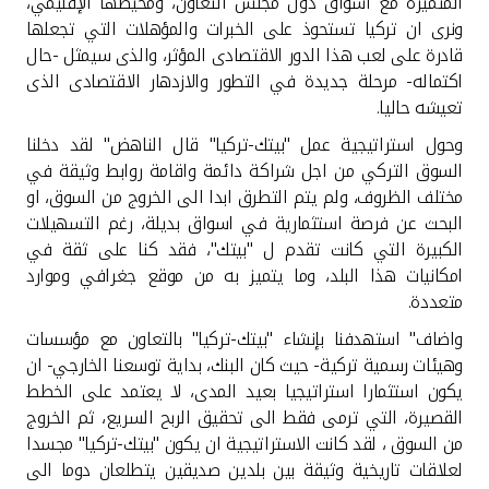
المتميزة مع اسواق دول مجلس التعاون، ومحيطها الإقليمي،
ونرى ان تركيا تستحوذ على الخبرات والمؤهلات التي تجعلها
قادرة على لعب هذا الدور الاقتصادى المؤثر، والذى سيمثل -حال
اكتماله- مرحلة جديدة في التطور والازدهار الاقتصادى الذى
تعيشه حاليا
.
وحول استراتيجية عمل "بيتك-تركيا" قال الناهض" لقد دخلنا
السوق التركي من اجل شراكة دائمة واقامة روابط وثيقة في
مختلف الظروف، ولم يتم التطرق ابدا الى الخروج من السوق، او
البحث عن فرصة استثمارية في اسواق بديلة، رغم التسهيلات
الكبيرة التي كانت تقدم ل "بيتك"، فقد كنا على ثقة في
امكانيات هذا البلد، وما يتميز به من موقع جغرافي وموارد
متعددة
.
واضاف" استهدفنا بإنشاء "بيتك-تركيا" بالتعاون مع مؤسسات
وهيئات رسمية تركية- حيث كان البنك، بداية توسعنا الخارجي- ان
يكون استثمارا استراتيجيا بعيد المدى، لا يعتمد على الخطط
القصيرة، التي ترمى فقط الى تحقيق الربح السريع، ثم الخروج
من السوق ، لقد كانت الاستراتيجية ان يكون "بيتك-تركيا" مجسدا
لعلاقات تاريخية وثيقة بين بلدين صديقين يتطلعان دوما الى