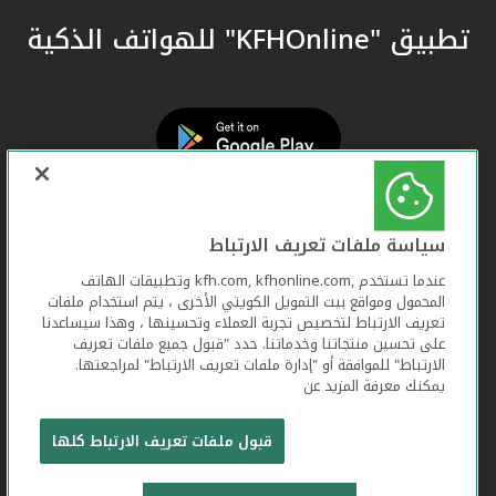
تطبيق "KFHOnline" للهواتف الذكية
سياسة ملفات تعريف الارتباط
عندما تستخدم ,kfh.com, kfhonline.com وتطبيقات الهاتف
المحمول ومواقع بيت التمويل الكويتي الأخرى ، يتم استخدام ملفات
تعريف الارتباط لتخصيص تجربة العملاء وتحسينها ، وهذا سيساعدنا
على تحسين منتجاتنا وخدماتنا. حدد "قبول جميع ملفات تعريف
الارتباط" للموافقة أو "إدارة ملفات تعريف الارتباط" لمراجعتها.
يمكنك معرفة المزيد عن
بيت التمويل الكويتي جميع الحقوق محفوظة © 2026
قبول ملفات تعريف الارتباط كلها
شروط وأحكام استخدام الموقع الإلكتروني
ملفات