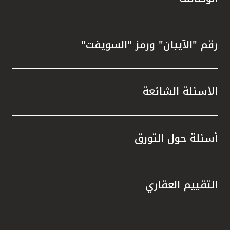
رقم "الآيبان" ورمز "السويفت"
الأسئلة الشائعة
أسئلة حول التورق
التقييم العقاري