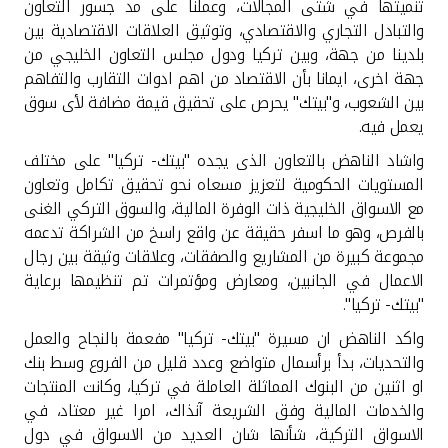
تنميتها في شتى المجالات، وعملنا على مد جسور التعاون
والتبادل التجاري والاقتصادي، وتوثيق العلاقات الاقتصادية بين
بلدينا من جهة، وبين تركيا ودول مجلس التعاون الخليجي من
جهة اخرى، ايمانا بأن الاقتصاد من اهم ادوات التقارب والتفاهم
بين الشعوب، و"بيتك" يحرص على تحقيق قيمة مضافة لأى سوق
يعمل فيه
.
واشاد الناهض بالتعاون الذى يجده "بيتك- تركيا" على مختلف
المستويات الحكومية لتعزيز مسعاه نحو تحقيق تكامل وتعاون
مع الاسواق الخليجية ذات الوفرة المالية، والسوق التركي الغنى
بالفرص، وهو ما اسفر حقيقة عن واقع راسخ من الشراكة تدعمه
مجموعة كبيرة من المشاريع والصفقات، وعلاقات وثيقة بين رجال
الاعمال في الجانبين، ومعارض ومؤتمرات تم تنظيمها برعاية
"بيتك- تركيا
".
واكد الناهض ان مسيرة "بيتك- تركيا" مفعمة بالنجاح والعمل
والتحديات، بدأ برأسمال متواضع وعدد قليل من الفروع وسط بنك
او اثنين من البنوك المماثلة العاملة في تركيا، وكانت المنتجات
والخدمات المالية وفق الشريعة آنذاك، امرا غير معتاد، في
الاسواق التركية، شأنها شان العديد من الاسواق في دول