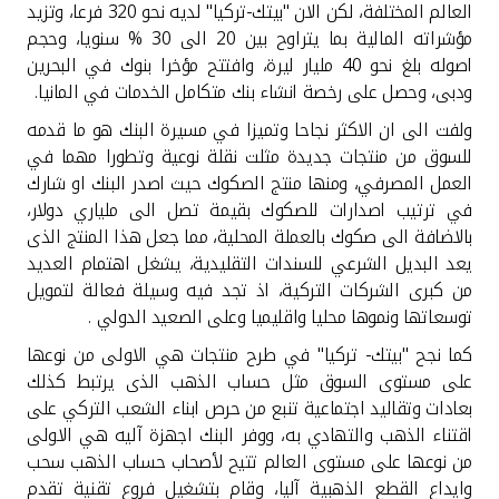
العالم المختلفة، لكن الان "بيتك-تركيا" لديه نحو 320 فرعا، وتزيد
مؤشراته المالية بما يتراوح بين 20 الى 30 % سنويا، وحجم
اصوله بلغ نحو 40 مليار ليرة، وافتتح مؤخرا بنوك في البحرين
ودبى، وحصل على رخصة انشاء بنك متكامل الخدمات في المانيا
.
ولفت الى ان الاكثر نجاحا وتميزا في مسيرة البنك هو ما قدمه
للسوق من منتجات جديدة مثلت نقلة نوعية وتطورا مهما في
العمل المصرفي، ومنها منتج الصكوك حيث اصدر البنك او شارك
في ترتيب اصدارات للصكوك بقيمة تصل الى ملياري دولار،
بالاضافة الى صكوك بالعملة المحلية، مما جعل هذا المنتج الذى
يعد البديل الشرعي للسندات التقليدية، يشغل اهتمام العديد
من كبرى الشركات التركية، اذ تجد فيه وسيلة فعالة لتمويل
توسعاتها ونموها محليا واقليميا وعلى الصعيد الدولي
.
كما نجح "بيتك- تركيا" في طرح منتجات هي الاولى من نوعها
على مستوى السوق مثل حساب الذهب الذى يرتبط كذلك
بعادات وتقاليد اجتماعية تنبع من حرص ابناء الشعب التركي على
اقتناء الذهب والتهادي به، ووفر البنك اجهزة آليه هي الاولى
من نوعها على مستوى العالم تتيح لأصحاب حساب الذهب سحب
وايداع القطع الذهبية آليا، وقام بتشغيل فروع تقنية تقدم