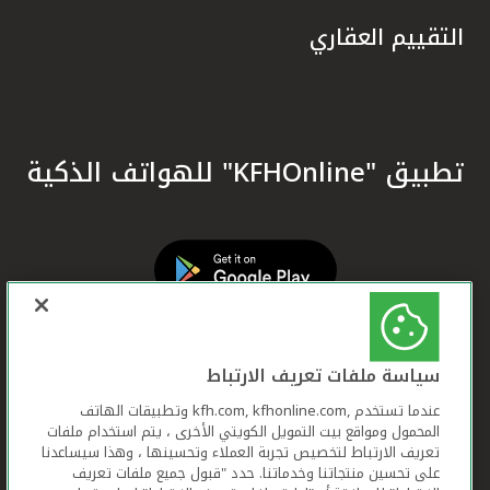
التقييم العقاري
تطبيق "KFHOnline" للهواتف الذكية
سياسة ملفات تعريف الارتباط
عندما تستخدم ,kfh.com, kfhonline.com وتطبيقات الهاتف
المحمول ومواقع بيت التمويل الكويتي الأخرى ، يتم استخدام ملفات
تعريف الارتباط لتخصيص تجربة العملاء وتحسينها ، وهذا سيساعدنا
على تحسين منتجاتنا وخدماتنا. حدد "قبول جميع ملفات تعريف