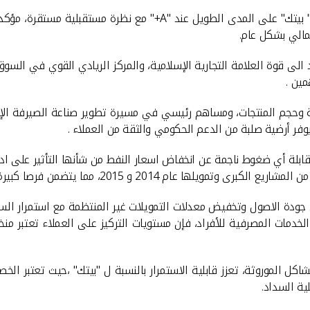
" بيتك" على المدى الطويل عند
"A+"
مع نظرة مستقبلية مستقرة، مؤكدة 
لمالي بشكل عام
.
 الى قوة العلامة التجارية الإسلامية، والمركز الريادي القوي في السوق
مين
.
قيمة وحجم المنتجات، ومساهم رئيسي في مسيرة تطوير صناعة الصيرفة ا
يوفر أرضية صلبة من الدعم الحكومي والثقة من العملاء
.
لة أي ضغوط ناجمة عن انخفاض اسعار النفط من شأنها التأثير على اداء 
 و 2015، مما يتضمن فرصا كبيرة لنمو القطاع المصرفي
ن جودة الاصول وتخفيض معدلات التمويلات غير المنتظمة مع استمرار الس
ع الخدمات المصرفية للأفراد، فإن مستويات التركيز على العملاء تعتبر 
اكل الموروثة، تعزز قابلية الاستمرار بالنسبة ل "بيتك" ،حيث تعتبر ال
ية السداد
.