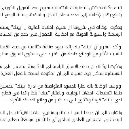
ثبتت وكالة فيتش للتصنيفات الائتمانية تقييم بيت التمويل الكويتي
يتمتع بها بالإضافة إلى تعدد مصادر الدخل والملاءة، ومتانة الوضع ا
وذكرت الوكالة في تقريرها ان تقييم الملاءة المالية ل "بيتك" يستند
الرسملة والسيولة القوية، مع امكانية الحصول على دعم من المساه
وأكد التقرير أن "بيتك" بنك رائد، يقود صناعة متنامية من حيث ال
النسبة الأكبر من الودائع خاصة من الافراد على مستوى السوق، مما 
وذكرت الوكالة ان خطط الانفاق الرأسمالي الحكومية ستعمل على مقاب
المستقرة بشكل جيد، مشيرة الى ان الحكومة اسندت بالفعل العديد من المشاريع الكبرى وتمويلها عام 2014
ونوهت الوكالة بانه نظرا للجهود المتواصلة من ادارة "بيتك" لتحسي
طبقا لتعليمات الجهات الرقابية، وباعتبار "بيتك" بنكا رائدا في قطا
لدى "بيتك" قوية وتتكون الى حد كبير من ودائع العملاء الأفراد
.
واشارت الى ان خطط النمو الجريئة ومشاريع اعادة الهيكلة لحل المش
البنك على الدعم غير العادي لتفادي أي حالة غير متوقعة تتعلق بعمل