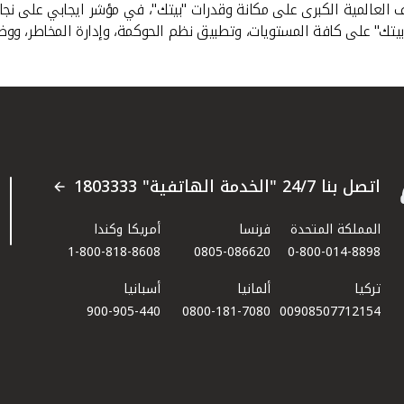
ف العالمية الكبرى على مكانة وقدرات "بيتك"، في مؤشر ايجابي على ن
في "بيتك" على كافة المستويات، وتطبيق نظم الحوكمة، وإدارة المخاطر، و
اتصل بنا 24/7 "الخدمة الهاتفية" 1803333
المملكة المتحدة
فرنسا
أمريكا وكندا
1-800-818-8608
0805-086620
0-800-014-8898
تركيا
ألمانيا
أسبانيا
900-905-440
0800-181-7080
00908507712154​