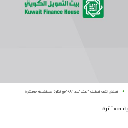
فيتش تثبت تصنيف "بيتك"عند "A+"مع نظرة مستقبلية مستقرة