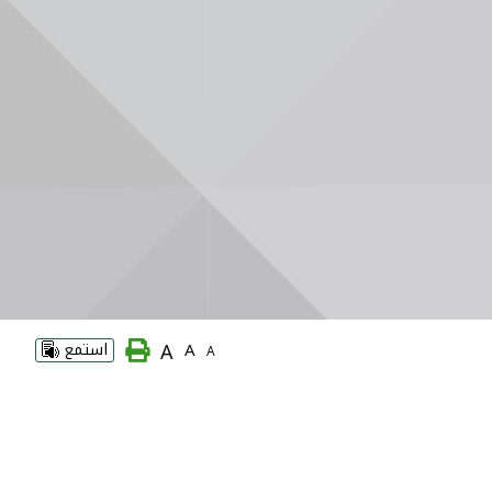
A
A
استمع
A