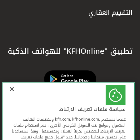
التقييم العقاري
تطبيق "KFHOnline" للهواتف الذكية
سياسة ملفات تعريف الارتباط
عندما تستخدم ,kfh.com, kfhonline.com وتطبيقات الهاتف
المحمول ومواقع بيت التمويل الكويتي الأخرى ، يتم استخدام ملفات
تعريف الارتباط لتخصيص تجربة العملاء وتحسينها ، وهذا سيساعدنا
على تحسين منتجاتنا وخدماتنا. حدد "قبول جميع ملفات تعريف