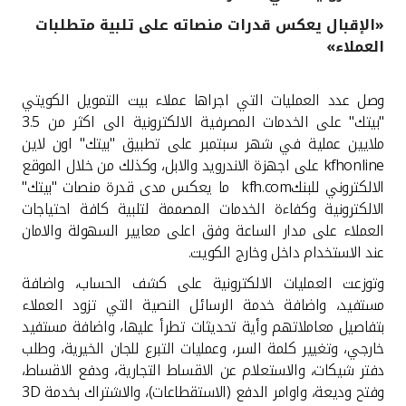
«الإقبال يعكس قدرات منصاته على تلبية متطلبات
القنوات المصرفية
العملاء»
أدوات وخدمات
وصل عدد العمليات التي اجراها عملاء بيت التمويل الكويتي
"بيتك" على الخدمات المصرفية الالكترونية الى اكثر من 3.5
خدمات ما بعد البيع
ملايين عملية في شهر سبتمبر على تطبيق "بيتك" اون لاين
kfhonline
على اجهزة الاندرويد والابل، وكذلك من خلال الموقع
الالكتروني للبنك
kfh.com
ما يعكس مدى قدرة منصات "بيتك"
الالكترونية وكفاءة الخدمات المصممة لتلبية كافة احتياجات
اتصل بنا
العملاء على مدار الساعة وفق اعلى معايير السهولة والامان
عند الاستخدام داخل وخارج الكويت.
مواقع الفروع وأجهزة الصرف الآلي
وتوزعت العمليات الالكترونية على كشف الحساب، واضافة
ألمانيا
مستفيد، واضافة خدمة الرسائل النصية التي تزود العملاء
بتفاصيل معاملاتهم وأية تحديثات تطرأ عليها، واضافة مستفيد
خارجي، وتغيير كلمة السر، وعمليات التبرع للجان الخيرية، وطلب
ماليزيا
دفتر شيكات، والاستعلام عن الاقساط التجارية، ودفع الاقساط،
وفتح وديعة، واوامر الدفع (الاستقطاعات)، والاشتراك بخدمة
3D