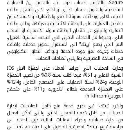
تركيا
Secure
، والتحويل لحساب طرف اخر، والتحويل بين الحسابات
الشخصية، والتحويل لحساب تجاري، والدفع الالي وتفعيل بطاقة
الصرف الالي وبطاقات مسبقة الدفع والائتمانية، والاستعلام عن
مصر
تفاصيل العمليات على البطاقة الائتمانية وتعبئتها، وطلب بطاقة
ائتمانية والتبليغ عن فقدان البطاقة سواء الائتمانية او السحب
المملكة المتحدة
الالي، وغيرها من الخدمات الاخرى التي اصبحت اساسية للعميل،
الامر الذي يدفع "بيتك" الى الاستمرار بتطوير خدماته واضافة
مملكة البحرين
خدمات جديدة تعزز جودة الخدمة وتواكب التطور التكنولوجي
في الساحة المصرفية بما يلبي تطلعات العملاء.
وحازت العمليات التي اجراها العملاء على اجهزة الابل
IOS
النسبة الاعلى بـ 51%، فيما كانت نسبة 0.8% من نصيب الاجهزة
اللوحية، و24% نسبة العمليات على المتصفح الكامل، و12.4%
على الاجهزة المدعمة بنظام الاندرويد، و11% على متصفح
الموبايل(
m.kfh.com
).
وانفرد "بيتك" في طرح خدمة منح كامل الصلاحيات لإدارة
الحسابات من خلال خدمة التفعيل الذاتي والتي تمكن العميل
من ادارة حساباته واجراء العمليات المالية دون الحاجة الى
مراجعة فروع "بيتك" المصرفية للحصول على الصلاحية، لافتا الى