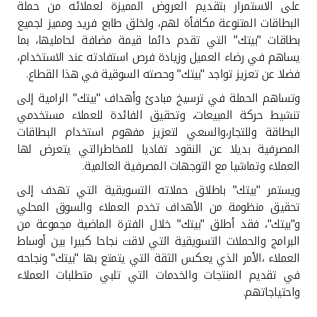
تركيا
على الاستمرار بتقديم العروض المميزة لعملائه من حملة
البطاقات المتنوعة مكافأة لهم، ولخلق طابع فريد ومميز لجميع
بطاقات "بيتك" التي تقدم دائما قيمة مضافة لحامليها، بما
مصر
يساهم في رضاء العميل وزيادة فرص استفادته عند الاستخدام،
فضلا عن تعزيز تواجد "بيتك" وحصته السوقية في هذا القطاع
.
المملكة المتحدة
وتساهم الحملة في ترسيخ مبادئ وأهداف "بيتك" الرامية إلى
تنشيط حركة المبيعات، وتحقيق الفائدة للعملاء مستخدمي
مملكة البحرين
البطاقة وللتجار،والسعي لتعزيز مفهوم استخدام البطاقات
المصرفية بديلا عن النقود تفاديا للمخاطرالتي يتعرض لها
العملاء وتماشيا مع التوجهات المصرفية العالمية.
ويستمر "بيتك" باطلاق حملاته التسويقية التي تهدف إلى
تحقيق منظومة من الأهداف تخدم العملاء والسوق المحلي
و"بيتك"، فقد أطلق "بيتك" خلال الفترة الماضية مجموعة من
البرامج والحملات التسويقية التي لاقت نجاحا كبيرا بين أوساط
العملاء ،الأمر الذي يعكس الثقة التي يتمتع بها "بيتك" ونجاحه
في تقديم المنتجات والخدمات التي تلبي متطلبات العملاء
واحتياجاتهم.