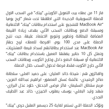
القنوات المصرفية
فاز 11 من عملاء بيت التمويل الكويتي "بيتك" في السحب الاول
للحملة التسويقية الجديدة التي اطلقها تحت شعار "اربح يوميا
أدوات وخدمات
“MacBook Air
للتشجيع على استخدام بطاقات "بيتك" الائتمانية
ومسبقة الدفع وبطاقات السحب الآلي، بهدف زيادة القيمة
خدمات ما بعد البيع
المضافة للبطاقة وتطوير وتنويع الاعتماد عليها، حيث تتيح
الحملة على مدى 100 يوم، الفرصة للعملاء لربح جهاز
MacBook Air
عند استخدام بطاقاتهم لسداد قيمة المشتريات،
وتمثل كل 10 دنانير ينفقها العميل باستخدام بطاقات "بيتك"
اتصل بنا
الائتمانية أو مسبقة الدفع داخل وخارج الكويت، وبطاقات السحب
الآلي خارج الكويت فقط، فرصة لدخول السحب خلال الحملة.
مواقع الفروع وأجهزة الصرف الآلي
والفائزون هم : شيخة خالد العليان- على حميد العلى- سلطانة
صالح الرشيدي- عائشة غسان العصفور- ابراهيم عبدالله المزين-
ألمانيا
مريم سلطان السليمان- فائز مرضى الجدعان- خلود عذل البرازي-
شهد وليد البغلي- يوسف يعقوب الخبيزى- خالد عبد اللطيف
ماليزيا
النجدي .
وتؤكد الحملة التي تستمر لغاية 25 ديسمبر المقبل حرص "بيتك"