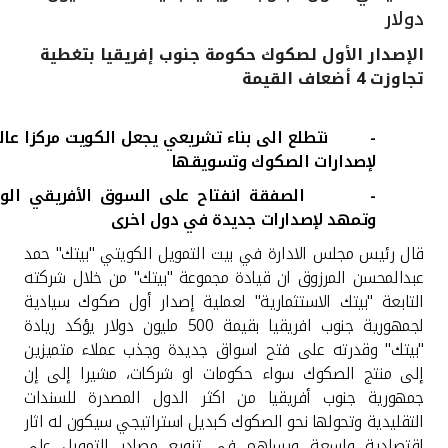
دولار
القنوات المصرفية
الإصدار الأول لصكوك حكومة جنوب إفريقيا بتغطية
تجاوزت 4 أضعاف القيمة
أدوات وخدمات
-
نتطلع الى بناء تشريعي يجعل الكويت مركزا عال
خدمات ما بعد البيع
لإصدارات الصكوك وتسويقها
-
الصفقة انفتاح على السوق الأفريقي الوا
وتمهد لإصدارات جديدة في دول اخرى
اتصل بنا
قال رئيس مجلس الادارة في بيت التمويل الكويتي "بيتك" حمد
عبدالمحسن المرزوق ان قيادة مجموعة "بيتك" من خلال شركته
مواقع الفروع وأجهزة الصرف الآلي
التابعة "بيتك الاستثمارية" لعملية إصدار أول صكوك سيادية
لجمهورية جنوب افريقيا بقيمة 500 مليون دولار يؤكد ريادة
ألمانيا
"بيتك" وقدرته على فتح اسواق جديدة وجذب عملاء متميزين
إلى منتج الصكوك سواء حكومات او شركات، مشيرا إلى إن
ماليزيا
جمهورية جنوب أفريقيا من اكثر الدول المصدرة للسندات
التقليدية وتحولها نحو الصكوك كبديل استراتيجي سيكون له اثار
اقتصادية واسعة ويساهم في تنويع مصادر التمويل على