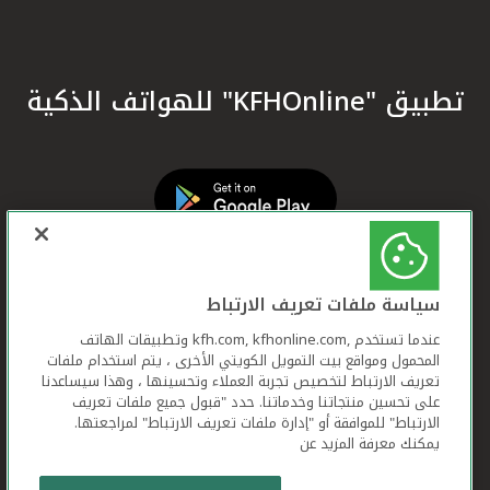
تطبيق "KFHOnline" للهواتف الذكية
سياسة ملفات تعريف الارتباط
عندما تستخدم ,kfh.com, kfhonline.com وتطبيقات الهاتف
المحمول ومواقع بيت التمويل الكويتي الأخرى ، يتم استخدام ملفات
تعريف الارتباط لتخصيص تجربة العملاء وتحسينها ، وهذا سيساعدنا
على تحسين منتجاتنا وخدماتنا. حدد "قبول جميع ملفات تعريف
الارتباط" للموافقة أو "إدارة ملفات تعريف الارتباط" لمراجعتها.
يمكنك معرفة المزيد عن
بيت التمويل الكويتي جميع الحقوق محفوظة © 2026