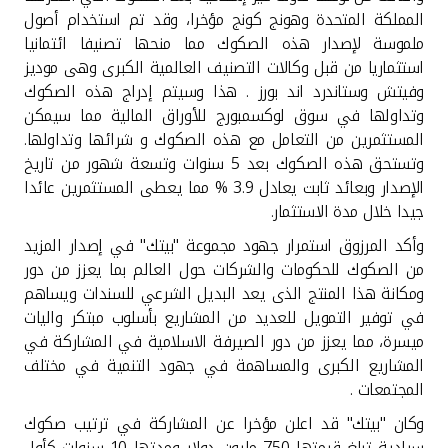
المملكة المتحدة وهونج كونج مؤخرا، وقد تم استخدام أصول
ملموسة لإصدار هذه الصكوك مما منحها تصنيفا ائتمانيا
استثماريا من قبل وكالات التصنيف العالمية الكبرى وهى موديز
وفيتش وستاندرد اند بورز . هذا وسيتم إدراج هذه الصكوك
وتداولها في سوق لوكسمبورج للأوراق المالية مما سيمكن
المستثمرين من التعامل مع هذه الصكوك و شرائها وتداولها.
وتستحق هذه الصكوك بعد 5 سنوات وتسعة شهور من تاريخ
الإصدار وبعائد ثابت يعادل 3.9 % مما يعطى المستثمرين عائدا
جيدا خلال مدة الاستثمار.
وأكد المرزوق استمرار جهود مجموعة "بيتك" في إصدار المزيد
من الصكوك للحكومات والشركات حول العالم بما يعزز من دور
ومكانة هذا المنتج الذى يعد البديل الشرعي للسندات ويساهم
في توفير التمويل للعديد من المشاريع بأسلوب مبتكر واليات
ميسرة، مما يعزز من دور الصيرفة الاسلامية في المشاركة في
المشاريع الكبرى والمساهمة في جهود التنمية في مختلف
المجتمعات .
وكان "بيتك" قد اعلن مؤخرا عن المشاركة في ترتيب صكوك
سيادية تبلغ قيمتها 750 مليون دولار ومدتها 10 سنوات كأول