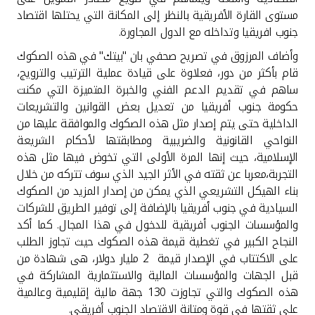
تركيا
مستوى القارة الأفريقية بالنظر إلى المكانة التي يحتلها اقتصاد
جنوب افريقيا وتداخله مع الدول المجاورة.
مصر
وأضاف المرزوق في تصريح صحفي بان "بيتك" في هذه الصكوك
قام بأكثر من دور، فعلاوة على قيادة عملية الترتيب والترويج،
المملكة المتحدة
ساهم في تقديم الدعم الفني والخبرة المتميزة التي مكنت
حكومة جنوب أفريقيا من تعديل بعض القوانين والتشريعات
مملكة البحرين
الداخلية حتى يتم إصدار مثل هذه الصكوك والموافقة عليها من
النواحي القانونية والضريبية ومطابقتها لأحكام الشريعة
الإسلامية، حيث إنها المرة الأولى التي تخوض فيها مثل هذه
التجربة،معربا عن ثقته في الأثر الجيد الذي سوف تتركه من خلال
بناء الهيكل التشريعي الذي يمكن من إصدار المزيد من الصكوك
السيادية في جنوب أفريقيا بالإضافة إلى توفير الطريق للشركات
والمؤسسات الجنوب أفريقية للدخول في هذا المجال. كما أكد
النجاح الكبير في تغطية قيمة هذه الصكوك حيث تجاوز الطلب
على الاكتتاب في الإصدار قيمة 2 مليار دولار، هى شهادة من
قبل الجهات والمؤسسات المالية والاستثمارية المشاركة في
هذه الصكوك والتي تجاوزت 130 جهة مالية إقليمية وعالمية
على ثقتها في قوة ومتانة الاقتصاد الجنوب أفريقي.