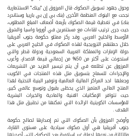
وحول جهود تسويق الصكوك قال المرزوق إن "بيتك" الاستثمارية
نجحت مع البنوك المنظمة الأخرى (بنك بي إن بي باريبا وستاندرد
بنك) في تغطية قيمة الصكوك بأربعة أضعاف المبلغ المطلوب،
حيث جرى ترتيب لقاءات مع مستثمرين في أوروبا واسيا والشرق
الأوسط والخليج العربي. وقد ركز ممثلو حكومة جنوب أفريقيا
خلال حملتهم الترويجية لهذه الصكوك في الخليج العربي على
دولة الإمارات والمملكة العربية السعودية ودولة قطر والتي
استحوذت على أكثر من 50% من إجمالي قيمة الاصدار، وأعرب
المرزوق عن تطلعه في أن يتم تيسير المزيد من التشريعات
والإجراءات للسماح بتسويق مثل هذه المنتجات في الكويت
وجعلها احد المراكز المالية العالمية وتوفير البنية التحتية لهذا
المنتج المالي المتميز الذي يحظى بقبول وتوسع عالمي كبير،
حيث تتوافر الإمكانيات الفنية والمادية والخبرات البشرية
للمؤسسات الكويتية الرائدة التي تمكنها من تحقيق مثل هذا
الهدف .
وأوضح المرزوق بأن الصكوك التي تم إصدارها لصالح حكومة
جنوب أفريقيا هي أول صكوك سيادية على مستوى القارة،
والثالثة من نوعها لدولة غير إسلامية بعد الصكوك التي أصدرتها