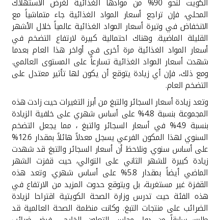
تركيا
الكويت لنحو 90% من موادها الغذائية لغرض الاستهلاك
المحلي، فإن تراجع أسعار المواد الغذائية جاء متماشياً مع
الانخفاض في وتيرة أسعار المواد الغذائية عالمياً خلال الأشهر
مصر
القليلة الماضية. وهناك احتمالية كبيرة لارتفاع التضخم في
أسعار المواد الغذائية مرة أخرى في أواخر هذا العام بعدما
المملكة المتحدة
شهدت أسعار المواد الغذائية تسارعاً على المستوى العالمي.
ومع ذلك، فإن أي زيادة يتوقع أن يكون لها تأثير معتدل على
مملكة البحرين
التضخم العام.
وتعد زيادة أسعار السجائر والتبغ من أبرز التغيرات حيث زادت هذه
المجموعة بنسبة 4.8% على أساس شهري على خلفية الزيادة
بنسبة 4.9% في أسعار السجائر والتبغ ، مما يجعل التضخم
السنوي لهذا المكون الفرعي يسجل معدلاً هائلاً بمقدار 12.6%
على أساس سنوي
.
ونلاحظ أن أسعار السجائر والتبغ قد شهدت
زيادة كبيرة للشهر الثاني على التوالي، حيث قفزت الشهر
الماضي أيضاً بمقدار 5.8% على أساس شهري. وتعد هذه
القفزة غير مستغربة، بل ويتوقع حدوث المزيد من الارتفاع في
هذه الفئة حيث تدرس وزارة الصحة الكويتية اقتراحا لزيادة
الضرائب على منتجات التبغ. وكانت منظمة الصحة العالمية قد
طلبت سابقاً من دول مجلس التعاون الخليجي فرض ضرائب