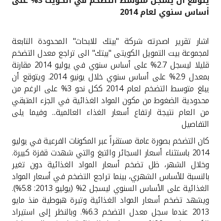
يتوقع أن يسجل متوسط التضخم في الكويت 3% على
أساس سنوي لعام 2014
القنوات المصرفية
اشار تقرير اصدرته شركة "بيتك للابحاث" المحدودة التابعة
أدوات وخدمات
لمجموعة بيت التمويل الكويتى "بيتك" الى تراجع معدل التضخم
قليلا ليسجل 2.7% على أساس سنوي في يوليو 2014 مقارنة
خدمات ما بعد البيع
بمعدل 2.9% على أساس سنوي خلال يونيو 2014. ويتوقع أن
يبلغ متوسط التضخم لعام 2014 ككل نحو 3% على الرغم من
محدودية الضغوط من مكون المواد الغذائية في الجزء المتبقي
من العام نتيجة ارتفاع أسعار الغذاء العالمية... وفيما يلى
اتصل بنا
التفاصيل
مواقع الفروع وأجهزة الصرف الآلي
كان التضخم بصورة عامة مستقراً عبر المكونات الفرعية في يوليو
2014 باستثناء أسعار السجائر والتبغ والتي شهدت قفزة كبيرة.
وخلال الشهر، ظل تضخم أسعار المواد الغذائية دون تغير
ألمانيا
بالنسبة للأساس الشهري، بينما تراجع التضخم في أسعار المواد
الغذائية على الأساس السنوي ليسجل 2% (يوليو 2013: 5.8%).
ماليزيا
ويشهد تضخم أسعار المواد الغذائية وتيرة هبوطية منذ مايو
2013 عندما سجل معدل التضخم 6.3%. وبالنظر إلى استيراد