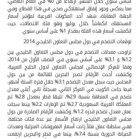
أساس سنوي خلال الشهر، ارتفاعا من 0% في العام الماضي،
مما يعكس وجود إنفاق استهلاكي صحي في هذا القطاع. وفي
الجهة المقابلة، شهد أحد المكونات الفرعية لمؤشر أسعار
المستهلك انكماشاً خلال يوليو وهو فئة الاتصالات، حيث
انكمشت أسعار هذه الفئة بمقدار 1% على أساس سنوي.
توقعات التضخم في دول مجلس التعاون الخليجي 2014
تراوحت معدلات التضخم في دول مجلس التعاون الخليجي بين
1.2% و 3.1% على أساس سنوي في النصف الأول من 2014،
وفقا للمركز الإحصائي لمجلس التعاون لدول الخليج العربية.
وكشفت أحدث الأرقام تصدر البحرين للقائمة من بين دول
المجلس حيث سجل معدل التضخم 3.1% خلال فترة الستة أشهر،
فيما جاءت الكويت في المركز الثاني، مسجلةً ثاني أعلى معدل
تضخم في المنطقة بنسبة 2.9%، تليها قطر بمعدل 2.8% ثم
المملكة العربية السعودية 2.7% ثم الإمارات 2.2% بينما سجلت
عمان معدل تضخم قدره 1.2%. وكشفت الأرقام الصادرة من دول
مجلس التعاون الخليجي ارتفاع الأسعار عبر عدة فئات مختلفة.
ففي سلطنة عمان مثلاً زادت أسعار المفروشات المنزلية ومعدات
الصيانة الدورية بنسبة 7.4%، بينما في قطر والبحرين ارتفعت