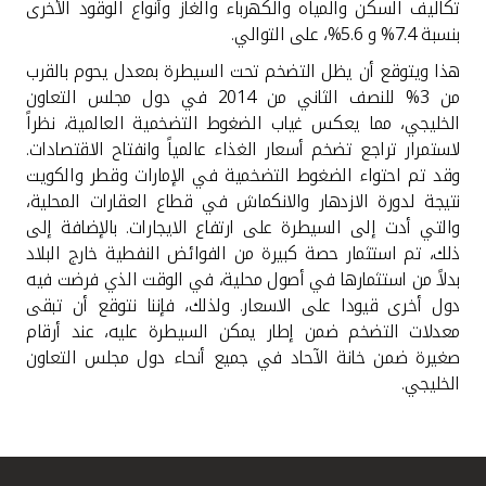
تكاليف السكن والمياه والكهرباء والغاز وأنواع الوقود الأخرى
بنسبة 7.4% و 5.6%، على التوالي
.
هذا ويتوقع أن يظل التضخم تحت السيطرة بمعدل يحوم بالقرب
من 3% للنصف الثاني من 2014 في دول مجلس التعاون
الخليجي، مما يعكس غياب الضغوط التضخمية العالمية، نظراً
لاستمرار تراجع تضخم أسعار الغذاء عالمياً وانفتاح الاقتصادات.
وقد تم احتواء الضغوط التضخمية في الإمارات وقطر والكويت
نتيجة لدورة الازدهار والانكماش في قطاع العقارات المحلية،
والتي أدت إلى السيطرة على ارتفاع الايجارات. بالإضافة إلى
ذلك، تم استثمار حصة كبيرة من الفوائض النفطية خارج البلاد
بدلاً من استثمارها في أصول محلية، في الوقت الذي فرضت فيه
دول أخرى قيودا على الاسعار. ولذلك، فإننا نتوقع أن تبقى
معدلات التضخم ضمن إطار يمكن السيطرة عليه، عند أرقام
صغيرة ضمن خانة الآحاد في جميع أنحاء دول مجلس التعاون
الخليجي
.