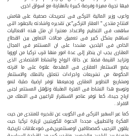
تركيا
فيها تجربة مميزة وفرصة كبيرة بالمقارنة مع اسواق اخرى.
واعرب وزير المالية التركى فى تصريحات صحفية على هامش
مصر
افتتاح منتدى " العقار التركى"عن تقديره واشادته بالجهود التى
ساهمت فى التنظيم والاعداد معتبرا ان مثل هذه الفعاليات
المملكة المتحدة
تساهم بشكل كبير فى تعميق مجالات التعاون بين القطاع
الخاص فى البلدين، مشددا على ان المستثمر فى المجال
مملكة البحرين
العقارى يجب ان ينظر إلى عدة امور منها قرب تركيا من اوروبا
وتزايد القيمة فضلا عن حالة الرواج والنشاط الاقتصادى الذى
يضع الاستثمار العقارى فى المقدمة علاوة على ما اقرته
الحكومة من تشريعات واجراءات تتعلق بالتملك والاستثمار
ومشاريع التطوير العقارى وجميعها توفر ارضية صلبة لنمو
وتوسع هذا النشاط فى الفترة المقبلة وتؤهل المستثمر لجنى
ارباح جيدة، كما توفر عناصر الاستقرار للراغبين فى التملك من
الافراد .
كما عبر السفير التركى فى الكويت عن تقديره للمنتدى من حيث
الفكرة والتطبيق، مجددا الدعوة للكويتيين لزيارة تركيا حيث
يلقون الترحيب كمصطافين اومستثمرين،فى ضوءعلاقات تاريخية
متميزة بين البلدين والشعبين وتقدير كبير من القيادة السياسية