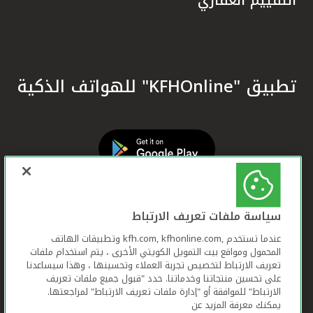
تطبيق "KFHOnline" للهواتف الذكية
سياسة ملفات تعريف الارتباط
عندما تستخدم ,kfh.com, kfhonline.com وتطبيقات الهاتف
المحمول ومواقع بيت التمويل الكويتي الأخرى ، يتم استخدام ملفات
تعريف الارتباط لتخصيص تجربة العملاء وتحسينها ، وهذا سيساعدنا
على تحسين منتجاتنا وخدماتنا. حدد "قبول جميع ملفات تعريف
الارتباط" للموافقة أو "إدارة ملفات تعريف الارتباط" لمراجعتها.
يمكنك معرفة المزيد عن