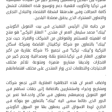
فى تركيا والكويت لاهمية دعم وتوسيع هذه العلاقات لتشمل
كافة المجالات وفى مقدمتها انشطة الاقتصاد والتبادل التجارى
والتعاون المشترك الذى يحقق مصلحة البلدين .
من جانبه قال الرئيس التنفيذى فى بيت التمويل الكويتى
"بيتك" محمد سليمان العمر ان منتدى " العقار التركى" هو منتج
له اهميته للمستثمر وللمواطن من الشركات والافراد حيث نجح
"بيتك" بالتعاون مع شركة تركابيتال القابضة وشركة اسكان
التركية و"بيتك- تركيا" فى تجميع 15 شركة عقارية من اكبر
مطورى العقار فى تركيا،تتمتع بثقة ومصداقية وحجم كبير من
الانجازات ولديها مشاريع متميزة ومتنوعة تلائم مختلف
الاحتياجات والتطلعات لدى زوار المنتدى على مختلف اهتماماتهم
.
واضاف العمر ان هذه التظاهرة العقارية التى تجمع شركات
ومشاريع وخبراء واستشاريين بالاضافة إلى جهات تساهم فى
امور التمويل وجميعهم يعملون فى مكان واحد،انما تعبر عن
الدور الذى طالما سعى اليه "بيتك" بالتعاون مع بنوكه فى
الخارج، لربط الاسواق التى يعملون بها مع السوق الكويتى