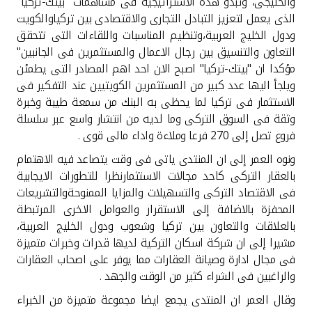
والخليجى، وتبدو هذه الاستراتيجية فى مساهمات "بيتك-تركيا"
الذى يعمل لتعزيز التبادل التجارى والاقتصادى بين تركياوالكويت
ودول الخليج العربية،وتنظيم المناسبات واللقاءات التى تتحقق
التعاون والتنسيق بين رجال الاعمال والمستثمرين فى الجانبين"
مؤكدا ان "بيتك-تركيا" اصبح الان احد اهم المصادر التى يطمئن
ويلجأ اليها عدد كبير من المستثمرين الكويتيين عند التفكير فى
الاستثمار فى تركيا لما يحظى به البنك من سمعة طيبة وخبرة
وثقة فى السوق التركى وما لديه من انتشار واسع عبر سلسلة
فروع تصل إلى 270 فرعا وملاءة واداء مالى قوى .
ونوه العمر إلى ان المنتدى ياتى فى وقت يتصاعد فيه الاهتمام
بالعقار التركى كاحد مجالات الاستثمارنظرا للتطورات الايجابية
فى الاقتصاد التركى والتسهيلات والمزايا الممنوحةوالتشريعات
المحفزة بالاضافة إلى الاستقرار والعوامل الاخرى المرتبطة
بالعلاقات والتعاون بين تركيا وشعوب ودول الخليج العربية،
مشيرا إلى ان شركة اسكان التركية لديها قدرات وخبرات متميزة
فى مجال ادارة وصيانة العقارات مما يوفر على اصحاب العقارات
والراغبين فى الشراء كثير من الوقت والجهد .
وقال العمر ان المنتدى يجمع ايضا مجموعة متميزة من الخبراء