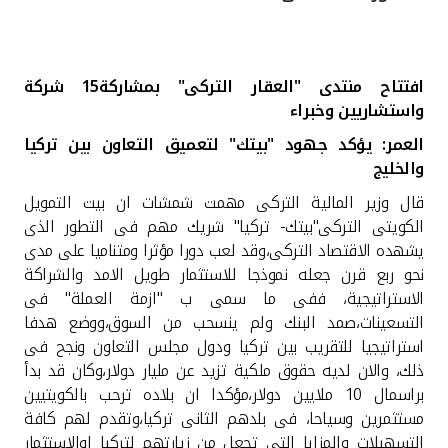
القنوات المصرفية
افتتاح منتدى "العقار التركى" بمشاركة15 شركة
أدوات وخدمات
واستشاريين وخبراء
العمر: يؤكد جهود "بيتك" لتعميق التعاون بين تركيا
خدمات ما بعد البيع
والخليج
قال وزير المالية التركى مهمت شمشات ان بيت التمويل
الكويتى التركى"بيتك- تركيا" شريك مهم فى التطور الذى
اتصل بنا
يشهده الاقتصاد التركى،وقد لعب دورا مؤثرا ومتناميا على مدى
نحو ربع قرن جعله نموذجا للاستثمار طويل الامد والشراكة
مواقع الفروع وأجهزة الصرف الآلي
الاستراتيجية، ففى ما سمى ب "ازمة العملة" فى
التسعينات،صمد البنك ولم ينسحب من السوق،ووضع هدفا
ألمانيا
استراتيجيا للتقريب بين تركيا ودول مجلس التعاون ونجح فى
ذلك، والان لديه حقوق ملكية تزيد عن مليار دولار،وكان قد بدأ
ماليزيا
براسمال 10 ملايين دولار،مؤكدا ان بلاده ترحب بالكويتيين
مستثمرين وسياحا، فى بلدهم الثانى تركيا،وتقدم لهم كافة
التسهيلات والمزايا التى تجعل من زيارتهم لتركيا اوالاستثمار