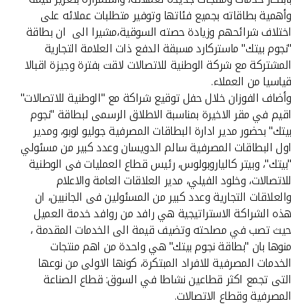
تركيا
وأهمية بطاقاته بجميع فئاتها وتوفير متطلبات عملائه على
اختلاف شرائحهم وزيادة حصته السوقية،مشيرا الى ان بطاقة
مصر
"نجوم بيتك" ماستركارد مسبقة الدفع ذات العلامة التجارية
المشتركة مع شركة الوطنية للاتصالات لاقت بفترة وجيزة اقبالا
المملكة المتحدة
قياسيا من العملاء.
وأضاف الفوزان خلال حفل توقيع شراكة مع "الوطنية للاتصالات"
اقيم في مقر الاخيرة بمناسبة الاطلاق الرسمى لبطاقة "نجوم
مملكة البحرين
بيتك" بحضور مدير ادارة البطاقات المصرفية جوليو لوبو، ومدير
اول البطاقات المصرفية سالم الدويسان وعدد كبير من مسئولي
"بيتك"، وبيتر كالياروبولوس، رئيس قطاع العمليات فى الوطنية
للاتصالات، وخلود الفيلي، مدير العلاقات العامة والاعلام
والعلاقات التجارية وعدد كبير من المسئولين فى الجانبين، ان
هذه الشراكة الاستراتيجية هي رافد من روافد خدمة العميل
حيث تصب في مصلحته وتضيف قيمة الى الخدمات المقدمة ،
منوها بان "بطاقة نجوم بيتك" هي واحدة من اهم منتجات
الخدمات المصرفية للافراد المبتكرة، كونها الاولى من نوعها
التى تجمع اكثر قطاعين نشاطا في السوق: قطاع الصناعة
المصرفية وقطاع الاتصالات.