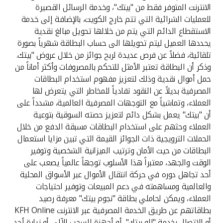
الانترنت المتوفر فقط من "بيتك"، وخدمة الرسائل القصيرة
للعمليات الشرائية التي تتم خارج الكويت، بالإضافة إلى خدمة
الاستقطاع الدائم التي يتم من خلالها تحويل مبالغ نقدية
يحددها العميل ليتم تحويلها الى حساب البطاقة شهرياً بصورة
تلقائية، فضلاً عن فرص عديدة لربح جوائز من خلال عروض "بيتك.
وذكر أن البطاقة تعتبر الأمثل للتحكم بالمصروفات وأكثر أماناً من
حمل أموال نقدية وذلك لتعزيز مفهوم استخدام البطاقات
المصرفية بديلاً عن النقود تفادياً للمخاطر التي يتعرض لها
العملاء، وتماشياً مع التوجهات المصرفية العالمية، مشدداً على
أن "بيتك" يعمل بشكل دائم لتعزيز حصته السوقية بتوعية
العملاء وحثهم على استخدام البطاقات مسبقة الدفع من خلال
الحملات الترويجية ذات الجوائز القيمة التي تبين مزايا استعمال
البطاقات من حيث الأمان وترتيب الميزانية الشخصية وتوفير
الوقت والجهد، معتبراً هذا الأسلوب توجهاً عالمياً يصعب على
أحد تجاهل دوره في حركة انتقال الأموال عبر الأسواق المحلية
والعالمية ومساهمته في دعم المبيعات وتوفير احتياجات
العملاء، ويمكن لحاملي بطاقة "نجوم بيتك" معرفة رصيد
بطاقاتهم عن طريق الخدمة المصرفية عبر الانترنت KFH Online
أو الاتصال بخدمة "الو بيتك"، أو أجهزة السحب الآلي أو زيارة أحد