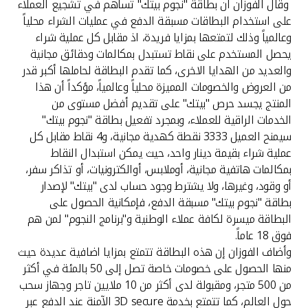
وقال الفوزان ان بطاقة "نجوم بيتك" تساهم في تشجيع العملاء
على استخدام البطاقات مسبقة الدفع في عمليات الشراء محلياً
وعالمياً وذلك لتمتعها بمزايا فريدة، اذ مقابل كل عملية شراء
يحصل المستخدم على نقاط تستبدل بمكالمات ودقائق مجانية
والعديد من الهدايا الاخرى، كما تقدم البطاقة لحاملها أكبر قدر
من العروض والخصومات المميزة محلياً وعالمياً، مؤكداً أن هذا
المنتج يجسد حرص "بيتك" على تقديم أفضل مستوى من
الخدمات الراقية للعملاء، وبمجرد تفعيل بطاقة "نجوم بيتك"
سيمنح العميل 3333 نقطة كهدية مجانية، و4 نقاط مقابل كل
عملية شراء بقيمة دينار واحد، حيث يمكن استبدال النقاط
بمكالمات هاتفية مجانية، أوملابس، أوالكترونيات، أو تذاكر سفر،
أو وقود، وغيرها، ولا يشترط وجود حساب لدى "بيتك" لإصدار
بطاقة "نجوم بيتك" مسبقة الدفع، فإمكانية الحصول على
البطاقة ميسرة لكافة عملاء الوطنية و"برنامج النجوم" لمن هم
فوق 18 عاماً.
وأضاف الفوزان إن هذه البطاقة تتمتع بمزايا اضافية عديدة حيث
منها الحصول على خصومات خاصة تصل إلى 50 بالمئة في أكثر
من 500 متجر، ومقبولة لدى أكثر من 10 ملايين تاجر وجهاز سحب
حول العالم، كما تتمتع بخدمة 3D secure الآمنة عند الدفع عبر