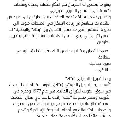
وهو ما يسعى له الطرفان نحو ابتكار خدمات جديدة ومنتجات
متميزة على مستوى السوق الكويتي.
واكد ان هذه الشراكة تدعم العلاقات بين الطرفين الى مزيد من
التقدم بما يساهم من زيادة الابتكار في المنتجات، منوها الى
ضرورة الاستمرار في مد جسور التعاون بين "بيتك" والوطنية" لما
له من اثر ايجابي يثري اسس العلاقات المشتركة والتجارية بين
الطرفين.
الصورة: الفوزان و كالياروبولوس اثناء حفل الاطلاق الرسمي
للبطاقة
صورة جماعية
- انتهى -
بيت التمويل الكويتي "بيتك"
تأسس بيت التمويل الكويتي (بيتك)، المؤسسة المالية المدرجة
في سوق الكويت للأوراق المالية، في عام 1977 ومقره في
الكويت. وتعتبر مجموعة "بيتك" رائدة عالمياً في مجال الخدمات
المصرفية الإسلامية، حيث توفر مجموعة واسعة من المنتجات
والخدمات المتوافقة مع أحكام الشريعة الإسلامية وتقدم
مستوى فائقاً من الابتكار وخدمة عملاء متميزة.