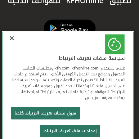
تطبيق "KFHOnline" للهواتف الذكية
سياسة ملفات تعريف الارتباط
عندما تستخدم ,kfh.com, kfhonline.com وتطبيقات الهاتف
المحمول ومواقع بيت التمويل الكويتي الأخرى ، يتم استخدام ملفات
تعريف الارتباط لتخصيص تجربة العملاء وتحسينها ، وهذا سيساعدنا
على تحسين منتجاتنا وخدماتنا. حدد "قبول جميع ملفات تعريف
الارتباط" للموافقة أو "إدارة ملفات تعريف الارتباط" لمراجعتها.
يمكنك معرفة المزيد عن
بيت التمويل الكويتي جميع الحقوق محفوظة © 2026
قبول ملفات تعريف الارتباط كلها
شروط وأحكام استخدام الموقع الإلكتروني
ملفات
إعدادات ملف تعريف الارتباط
تعريف الارتباط
بيان الخصوصية
تواصل معنا