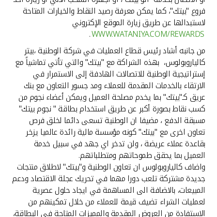
فروع "بيتك"، كما يمكن معرفة رصيد النقاط والخيارات المتاحة
لاستبدالها عن طريق زيارة الموقع الإكتروني
.
WWW.WATANIYA.COM/REWARDS
من جانبه أشاد رئيس قطاع العمليات في شركة الوطنية ،بيتر
كالياروبولوس، بهذه الشراكة مع "بيتك" والتي تأتي تماشياً مع
إستراتيجية الوطنية للاتصالات الهادفة إلى الاستمرار في
الارتقاء بالخدمات المقدمة للعملاء ومد جسور التعاون مع بنك
عريق كـ"بيتك" بما يخدم مصلحة العميل ويمكن أعضاء نجوم من
كسب نقاط بصورة أكبر عن طريق استخدام بطاقة " نجوم بيتك"
مسبقة الدفع ، مضيفا ان الوطنية تسعى دائما لخلق فرص
تعاون اخرى مع "بيتك" كونه مؤسسة مالية رائدة عالميا يزخر
بقاعدة عملاء عريضة ، ولن تدخر اي جهد في سبيل خدمة
العميل بما يحقق طموحاتهم ومتطلباتهم.
واضاف كالياروبولوس ان تعاون الوطنية و"بيتك" لاطلاق منتجات
جديدة مشتركة تلعب دورا مهما في تحريك عجلة الاقتصاد ودعم
المبيعات، بالاضافة الى المساهمة في ايجاد حلول عصرية
لعمليات الشراء تضيف قيمة للعملاء من خلال تمكينهم من
الاستفادة من العروض المقدمة والمميزات المتاحة في البطاقة،