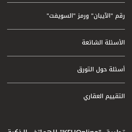
رقم "الآيبان" ورمز "السويفت"
الأسئلة الشائعة
أسئلة حول التورق
التقييم العقاري