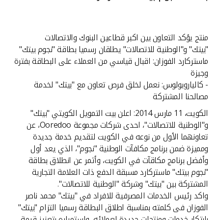
القنوات المصرفية
منتج يؤكد التعاون بين اكبر قطاعين البنوك والاتصالات
أدوات وخدمات
"بيتك" و"الوطنية للاتصالات" يطلقان رسميا بطاقة "نجوم بيتك"
ماستركارد الفوزان: اقبال قياسي من العملاء على البطاقة بفترة
خدمات ما بعد البيع
وجيزة
- كالياروبولوس: نعمل لخلق فرص تعاون مع "بيتك" لخدمة
مصالحنا المشتركة
الكويت، 11 مارس 2014: اعلن بيت التمويل الكويتي "بيتك"
اتصل بنا
و"الوطنية للاتصالات"، احدى شركات مجموعة Ooredoo، عن
تعاونهما الأول من نوعه في الكويت لتقديم خدمة جديدة
مواقع الفروع وأجهزة الصرف الآلي
ومميزة ضمن برنامج مكافآت الوطنية "نجوم"، الذي يعد أول
وأفضل برنامج مكاقآت في الكويت، وأثمر عن انطلاق بطاقة
ألمانيا
"نجوم بيتك" ماستركارد مسبقة الدفع ذات العلامة التجارية
المشتركة بين "بيتك" وشركة "الوطنية للاتصالات".
ماليزيا
واكد رئيس الخدمات المصرفية للافراد في "بيتك" محمد ناصر
الفوزان فى كلمته بمناسبة اطلاق البطاقة رسميا التزام "بيتك"
بابتكار خدمات ومنتجات جديدة لعملائه، واستمراره بتعزيز قيمة