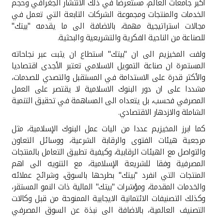
تركيا
اكبر جامعات العالم، مستعرضا في ذلك الانتشار الجغرافي وحجم
الخدمات والمنتجات ومجموعة الشركات التابعة التي تعمل في
مجالات استراتيجية مهمة، بالاضافة الى ما يقدمه "بيتك"
مصر
للصناعة من الناحية الفكرية والتشريعية والبحثية.
ولفت المخيزيم الى ان "بيتك" استطاع ان يثبت عبر نجاحاته
المملكة المتحدة
المستمرة ان صناعة التمويل الاسلامي تعتبر الأجدى اقتصاديا
والأكثر قدرة على الاستدامة في المستقبل والتصدي للصدمات،
مملكة البحرين
مشددا على ان دور البنوك الاسلامية لا يقتصر على العمل
المصرفي فحسب، بل يتعداه الى المساهمة في تحقيق التنمية
الشاملة والازدهار الاقتصادي.
كما ابرز المخيزيم عددا من اليات عمل البنوك الإسلامية، مثل
مرجعية هيئات الفتوى والرقابة الشرعية، ووسائل التعاون
والتواصل مع الهيئات الرقابية، وكيفية تطبيق التعامل بالمنتجات
المصرفية وفقا للشريعة الإسلامية، مع التنويه الى اهم
المنتجات التي انفرد "بيتك" بطرحها بالسوق، وشرائح عملائه
والخدمات المقدمة، ومؤشرات "بيتك" المالية ذات النمو المستقر،
وكذلك التصنيفات الائتمانية الايجابية الممنوحة من قبل وكالات
التصنيف العالمية، بالاضافة الى نبذة عن السوق المصرفي