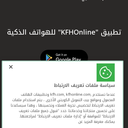
تطبيق "KFHOnline" للهواتف الذكية
سياسة ملفات تعريف الارتباط
عندما تستخدم ,kfh.com, kfhonline.com وتطبيقات الهاتف
المحمول ومواقع بيت التمويل الكويتي الأخرى ، يتم استخدام ملفات
تعريف الارتباط لتخصيص تجربة العملاء وتحسينها ، وهذا سيساعدنا
على تحسين منتجاتنا وخدماتنا. حدد "قبول جميع ملفات تعريف
الارتباط" للموافقة أو "إدارة ملفات تعريف الارتباط" لمراجعتها.
يمكنك معرفة المزيد عن