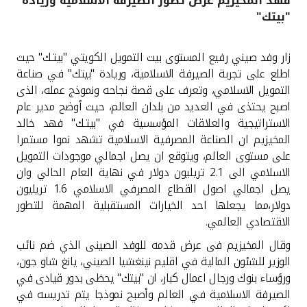
فهد المخيزيم عرض تطور الصيرفة الاسلامية وريادة
"بيتك"
القنوات المصرفية
زار وفد صيني رفيع المستوى بيت التمويل الكويتي "بيتـك" حيث
أدوات وخدمات
اطلع على تجربة الصيرفة الاسلامية، وريادة "بيتك" في صناعة
التمويل الاسلامي، وتعرف على قصة نجاحه ونموذج عمله، الذى
خدمات ما بعد البيع
اصبح يحتذى في العديد من بلدان العالم، حيث أوضح مدير عام
الاستراتيجية والعلاقات المؤسسية في "بيتـك" فهد خالد
المخيزيم ان الصناعة المصرفية الاسلامية تشهد نموا مستمرا
على مستوى العالم، ويتوقع ان يصل اجمالي موجودات التمويل
اتصل بنا
الاسلامي الى 2.1 تريليون دولار في نهاية العام الحالي وان
يصل اجمالي اصول القطاع المصرفي الاسلامي 1.6 تريليون
مواقع الفروع وأجهزة الصرف الآلي
دولار،مما يجعلها احد الخيارات المستقبلية المهمة للتطور
الاقتصادي العالمي.
ألمانيا
وقال المخيزيم فى عرض قدمه للوفد الصينى الذي ضم نائب
الوزير للشئون المالية في اقليم نينغشيا الصيني، يانغ شاو جون،
ماليزيا
ورؤساء بنوك ورجال اعمال كبار، ان "بيتك" يحظى بدور قيادى في
الصيرفة الاسلامية في العالم وأصبح نموذجا يتم تدريسه في