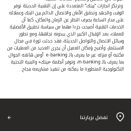
تركيا
وترتكز انجازات "بيتك" المتعددة على إن التقنية الحديثة توفر
الوقت والجهد وتحقق الأمان والاتصال الدائم بين البنك وعملائه
مصر
على مدار الساعة بصرف النظر عن الزمان والمكان، كما أن
الخدمات التقنية أصبحت جزءا مهما من سياسة تحقيق الأفضلية
المملكة المتحدة
للعملاء، بعد الإقبال الكبير الذي يبدونه تجاهها، ومع تطور
وسائل الاتصال والتواصل الحديثة، فقد حدثت ثورة في مجال
الاستثمار، وأصبح بإمكان العميل أن يجرى العديد من العمليات من
مملكة البحرين
مكتبه أو منزله عبر ما يعرف بالـ e-banking أومن هاتفه الجوال
بما يعرف بالـ m-banking، وتوفر أنظمة «بيتك» والبنية التحتية
التكنولوجية المتطورة ما يمكنه من تنفيذ مشاريعه بنجاح.
تفضل بزيارتنا