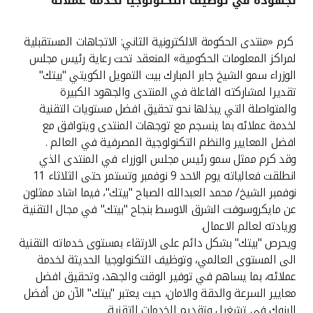
لجهوده في توظيف التكنولوجيا لخدمة عملائه
القنوات المصرفية
كرم «منتدى الحكومة الالكترونية الثاني: الاتجاهات المستقبلية
لمراكز المعلومات الحكومية» المنعقد تحت رعاية رئيس مجلس
أدوات وخدمات
الوزراء سمو الشيخ جابر المبارك بيت التمويل الكويتي "بيتك"
تقديرا لمشاركته الفاعلة في المنتدى والجهود الكبيرة
خدمات ما بعد البيع
والمتواصلة التي يبذلها نحو تحقيق افضل مستويات التقنية
لخدمة عملائه بما ينسجم مع توجهات المنتدى ويتوافق مع
افضل المعايير والنظم التكنولوجية المصرفية في العالم .
وقد كرم ممثل سمو رئيس مجلس الوزراء في المنتدى الذي
اتصل بنا
انطلقت فعالياته يوم الاحد 9 نوفمبر وتستمر حتى الثلاثاء 11
نوفمبر الشيخ/ محمد العبدالله الصباح "بيتك"، فيما اشاد ممثلون
مواقع الفروع وأجهزة الصرف الآلي
عن مايكروسوفت الشرق الاوسط بنجاح "بيتك" في مجال التقنية
وريادته لعالم الاعمال.
ألمانيا
ويحرص "بيتك" بشكل دائم على الارتقاء بمستوى خدماته التقنية
الى المستوى العالمي، وتوظيف التكنولوجيا الحديثة لخدمة
ماليزيا
عملائه، بما يساهم في توفير الوقت والجهد، وتحقيق افضل
معايير السرعة والدقة والامان، حيث يعتبر "بيتك" الآن من أفضل
البنوك في تشغيل وتقديم الخدمات التقنية.