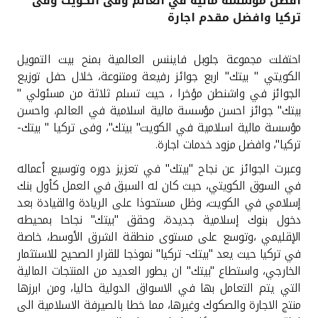
افضل مؤسسة مالية في العالم وفى الكويت وفى
تركيا وافضل مقدم اجارة
القنوات المصرفية
احتفلت مجموعة جلوبل فايننس العالمية بمنح بيت التمويل
أدوات وخدمات
الكويتي " بيتك" اربع جوائز رفيعة ومتنوعة، خلال حفل توزيع
الجوائز في واشنطن مؤخرا ، حيث تسلم ثلاثة من مسئولي "
خدمات ما بعد البيع
بيتك" جوائز احسن مؤسسة مالية اسلامية في العالم، واحسن
مؤسسة مالية اسلامية في الكويت" بيتك"، وفى تركيا " بيتك-
تركيا"، وافضل مزود خدمات اجارة.
اتصل بنا
وعبرت الجوائز عن نجاح "بيتك" في تعزيز دوره وتوسيع أعماله
في السوق الكويتي، حيث كان له السبق في العمل كأول بنك
مواقع الفروع وأجهزة الصرف الآلي
إسلامي في الكويت، وظل مستحوذا على الريادة والقيادة بعد
دخول بنوك إسلامية جديدة، وحقق "بيتك" نجاحا بمحيطه
الإقليمي ،وتوسع على مستوى منطقة الشرق الأوسط، خاصة
ألمانيا
في تركيا حيث يعد "بيتك- تركيا" نموذجا للقرار الصحيح للاستثمار
الخارجي، واستطاع "بيتك" ان يطور العديد من المنتجات المالية
ماليزيا
التي يتم التعامل بها في الاسواق الدولية حاليا، ومن ابرزها
منتج الاجارة والصكوك وغيرها، مما خطا بالصيرفة الاسلامية الى