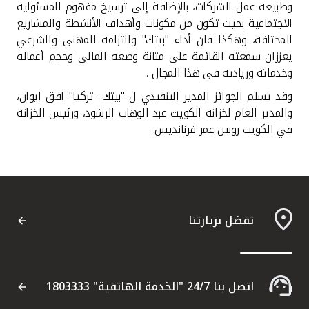
وطبيعة عمل الشركات، بالإضافة إلى ترسيخ مفهوم المسئولية
الاجتماعية بحيث تكون من مكونات وأهداف الأنشطة والمشاريع
المختلفة، وهكذا فان أداء "بيتك" والتزامه المهني والشرعي
يعززان سمعته القائمة على متانة وضعه المالي وحجم أعماله
وخدماته وريادته في هذا المجال .
وقد تسلم الجوائز المدير التنفيذي ل "بيتك- تركيا" افق ايوان،
والمدير العام لخزانة الكويت عبد الوهاب الرشود، ورئيس الخزانة
في الكويت روبين عمر فرنانديس.
تفضل بزيارتنا
اتصل بنا 24/7 "الخدمة الهاتفية" 1803333