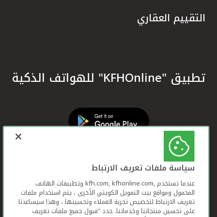
التقييم العقاري
تطبيق "KFHOnline" للهواتف الذكية
سياسة ملفات تعريف الارتباط
عندما تستخدم ,kfh.com, kfhonline.com وتطبيقات الهاتف
المحمول ومواقع بيت التمويل الكويتي الأخرى ، يتم استخدام ملفات
تعريف الارتباط لتخصيص تجربة العملاء وتحسينها ، وهذا سيساعدنا
على تحسين منتجاتنا وخدماتنا. حدد "قبول جميع ملفات تعريف