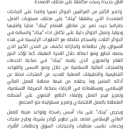
تركيا
افاق جديدة رسخت مكانتها على مختلف الاصعدة.
واعتبر الكثير من المراقبين الجوائز تعبيرا واضحا على النجاحات
مصر
المتعددة التي يحققها "بيتك" على مختلف مستويات العمل،
جغرافيا حيث تعبر عن مناطق اهتمام "بيتك" محليا واقليميا
ودوليا، وتمثل الجوائز دليلا على تكامل اداء "بيتك" واتساقه في
المملكة المتحدة
الدوائر الثلاث، وانسجام خططه مع التطورات الرئيسية في هذه
الاسواق، وان تطلعاته وانجازاته تكشف عن المدى الكبير الذى
مملكة البحرين
يضعه لتطور ونمو اعماله خلال الفترة المقبلة، كما تؤكد الدور
الهام والمحوري الذى يلعبه "بيتك" في صناعة الخدمات
والمنتجات المالية الاسلامية من خلال وضع الاسس والقواعد
التنظيمية والتطبيقات العملية للعديد من المنتجات، فضلا عن
أدائه المتميز وما يحققه من قيمة مضافة للعمل المالي
الإسلامي، ومساهماته في الارتقاء بصناعة الصيرفة الاسلامية،
وتعزيز قيم العمل وإضفاء الطابع التنموي على أنشطته
المتعلقة بالعمل الاقتصادي وتعزيز مسئوليته نحو المجتمع .
ويحرص "بيتك" على بناء أسس راسخة وقواعد متينة للعمل
المالي الإسلامي تعتمد على تطوير كوادر بشرية، وطرح منتجات
وخدمات تناسب متطلبات واحتياجات السوق وتطلعات الأفراد