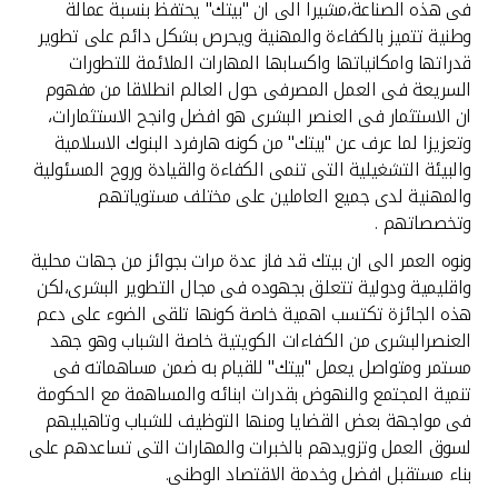
تركيا
فى هذه الصناعة،مشيرا الى ان "بيتك" يحتفظ بنسبة عمالة
وطنية تتميز بالكفاءة والمهنية ويحرص بشكل دائم على تطوير
قدراتها وامكانياتها واكسابها المهارات الملائمة للتطورات
مصر
السريعة فى العمل المصرفى حول العالم انطلاقا من مفهوم
ان الاستثمار فى العنصر البشرى هو افضل وانجح الاستثمارات،
المملكة المتحدة
وتعزيزا لما عرف عن "بيتك" من كونه هارفرد البنوك الاسلامية
والبيئة التشغيلية التى تنمى الكفاءة والقيادة وروح المسئولية
مملكة البحرين
والمهنية لدى جميع العاملين على مختلف مستوياتهم
وتخصصاتهم .
ونوه العمر الى ان بيتك قد فاز عدة مرات بجوائز من جهات محلية
واقليمية ودولية تتعلق بجهوده فى مجال التطوير البشرى،لكن
هذه الجائزة تكتسب اهمية خاصة كونها تلقى الضوء على دعم
العنصرالبشرى من الكفاءات الكويتية خاصة الشباب وهو جهد
مستمر ومتواصل يعمل "بيتك" للقيام به ضمن مساهماته فى
تنمية المجتمع والنهوض بقدرات ابنائه والمساهمة مع الحكومة
فى مواجهة بعض القضايا ومنها التوظيف للشباب وتاهيليهم
لسوق العمل وتزويدهم بالخبرات والمهارات التى تساعدهم على
بناء مستقبل افضل وخدمة الاقتصاد الوطنى.