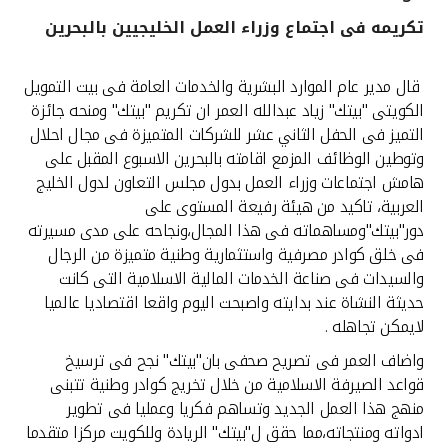
تكريمه فى اجتماع وزراء العمل الخليجيين بالبحرين
القنوات المصرفية
قال مدير عام الموارد البشرية والخدمات العامة فى بيت التمويل
أدوات وخدمات
الكويتى "بيتك" زياد عبدالله العمر ان تكريم "بيتك" ومنحه جائزة
التميز فى الحفل الثاني عشر للشركات المتميزة فى مجال احلال
خدمات ما بعد البيع
وتوطين الوظائف المزمع اقامته بالبحرين الاسبوع المقبل على
هامش اجتماعات وزراء العمل بدول مجلس التعاون لدول الخليج
العربية، تاكيد من هيئة رفيعة المستوى على
دور"بيتك"ومساهماته فى هذا المجال،ونجاحه على مدى مسيرته
اتصل بنا
فى خلق كوادر مصرفية واستثمارية وطنية متميزة من الرجال
والسيدات فى صناعة الخدمات المالية الاسلامية التى كانت
مواقع الفروع وأجهزة الصرف الآلي
حديثة النشاة عند بدايته واصبحت اليوم واقعا اقتصاديا عالميا
لايمكن تجاهله .
ألمانيا
واضاف العمر فى تصريح صحفى بان"بيتك" نجح فى ترسيخ
قواعد الصيرفة الاسلامية من خلال تخريج كوادر وطنية تتبنى
ماليزيا
منهج هذا العمل الجديد وتساهم فكريا وعمليا فى تطوير
ادواته ومنتجاته،مما حقق ل"بيتك" الريادة وللكويت مركزا متقدما