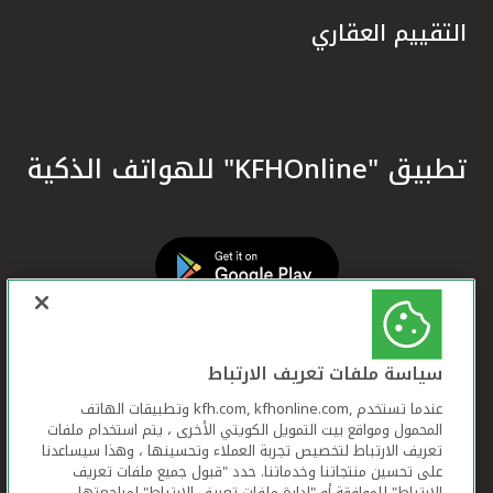
التقييم العقاري
تطبيق "KFHOnline" للهواتف الذكية
سياسة ملفات تعريف الارتباط
عندما تستخدم ,kfh.com, kfhonline.com وتطبيقات الهاتف
المحمول ومواقع بيت التمويل الكويتي الأخرى ، يتم استخدام ملفات
تعريف الارتباط لتخصيص تجربة العملاء وتحسينها ، وهذا سيساعدنا
على تحسين منتجاتنا وخدماتنا. حدد "قبول جميع ملفات تعريف
الارتباط" للموافقة أو "إدارة ملفات تعريف الارتباط" لمراجعتها.