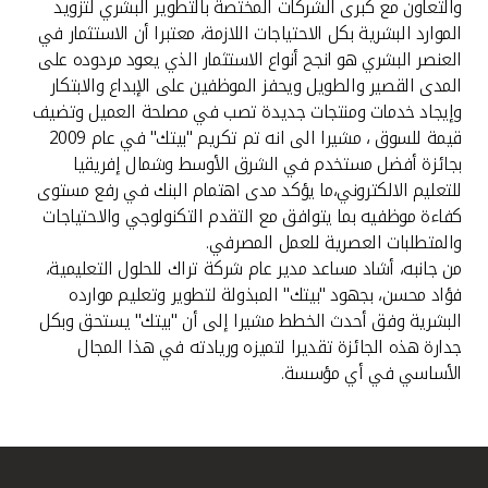
والتعاون مع كبرى الشركات المختصة بالتطوير البشري لتزويد
الموارد البشرية بكل الاحتياجات اللازمة، معتبرا أن الاستثمار في
العنصر البشري هو انجح أنواع الاستثمار الذي يعود مردوده على
المدى القصير والطويل ويحفز الموظفين على الإبداع والابتكار
وإيجاد خدمات ومنتجات جديدة تصب في مصلحة العميل وتضيف
قيمة للسوق ، مشيرا الى انه تم تكريم "بيتك" في عام 2009
بجائزة أفضل مستخدم في الشرق الأوسط وشمال إفريقيا
للتعليم الالكتروني،ما يؤكد مدى اهتمام البنك في رفع مستوى
كفاءة موظفيه بما يتوافق مع التقدم التكنولوجي والاحتياجات
والمتطلبات العصرية للعمل المصرفي.
من جانبه، أشاد مساعد مدير عام شركة تراك للحلول التعليمية،
فؤاد محسن، بجهود "بيتك" المبذولة لتطوير وتعليم موارده
البشرية وفق أحدث الخطط مشيرا إلى أن "بيتك" يستحق وبكل
جدارة هذه الجائزة تقديرا لتميزه وريادته في هذا المجال
الأساسي في أي مؤسسة.