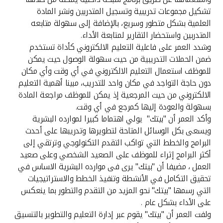
تركيا
تشكيل مجموعات تدريبية وتسجيل المتدربين ونشر المادة
العلمية بشكل متطور وسريع، بالإضافة إلى سهولة متابعه
مصر
المتدربين واستحضار التقارير لمتابعة الأداء.
وشدد العمر على فاعلية التعليم الالكتروني كأداة تستخدم
المملكة المتحدة
ضمن الحملات التدريبية من حيث سهولة الوصول حيث يمكن
للموظف استعمال التعليم الالكتروني في أي وقت وأي مكان
دون حاجة التواجد في مكان واحد للتدريب، مبينا أهمية التعليم
مملكة البحرين
الالكتروني من حيث المرجعية إذ يمكن للموظف مراجعة المادة
بسهولة والعودة إليها كمرجع في أي وقت.
وأكد العمر أن "بيتك" يولي اهتماما كبيرا لموارده البشرية
ويسعى بكل الوسائل المتاحة لتطويرها وتدريبها على أحدث
البرامج والخطط التي تواكب التقدم التكنولوجي وترتقي إلى
أكثر البرامج إثراء للموظف على الصعيد الشخصي وعلى صعيد
العمل ، مضيفا أن "بيتك" يرى فى موارده البشرية الاساس في
تحقيق التكامل في الأنشطة وتنفيذ الخطط والاستراتيجيات
التي رسمها "بيتك" نحو المزيد من التقدم والتطور بما ينعكس
على الأداء بشكل عام .
ولفت العمر أن "بيتك" يقوم عبر إدارة التعليم والتطوير بالتنسيق