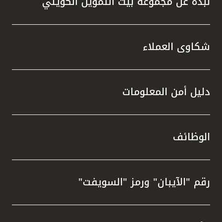
نبذة عن مجموعة بيت التمويل الكويتي
شكاوى العملاء
دليل أمن المعلومات
الوظائف
رقم "الآيبان" ورمز "السويفت"