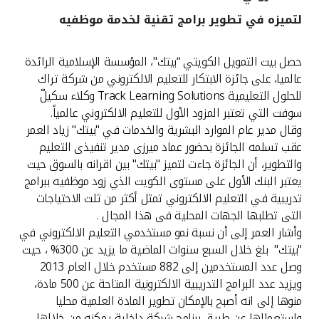
لتميزه في تطوير برامج تقنية لخدمة موظفيه
القنوات المصرفية
حصل بيت التمويل الكويتي “بيتك"، المؤسسة الإسلامية الرائدة
أدوات وخدمات
عالميا، على جائزة الابتكار للتعليم الالكتروني من شركة تراك
للحلول التعليمية Track Learning Solutions وكلاء سكيلّ
خدمات ما بعد البيع
سوفت التي تعتبر المزود الأول للتعليم الالكتروني عالمياً.
وقال مدير عام الموارد البشرية والخدمات في "بيتك" زياد العمر
عقب تسلمه الجائزة بحضور عماد ميرزى مدير تنفيذى التعليم
والتطوير، أن الجائزة جاءت لتميز "بيتك" بين اقرانه بالسوق حيث
اتصل بنا
يعتبر البنك الأول على مستوى الكويت الذي زود موظفيه ببرامج
تدريبية في التعليم الالكتروني تمثل أكثر من ثلث الاحتياجات
مواقع الفروع وأجهزة الصرف الآلي
التى تطلبها الجهات المحلية فى هذا المجال .
وأشار العمر إلى أن نسبة نمو مستخدمي التعليم الالكتروني في
ألمانيا
"بيتك" بلغ خلال السبع سنوات الماضية ما يزيد عن 300% ، حيث
وصل عدد المستخدمين إلى 882 مستخدم خلال العام 2013
ماليزيا
ويزيد عدد البرامج التدريبية الالكترونية المتاحة عن 500 مادة،
منوها إلى انه أصبح بالإمكان تطوير المادة العلمية محليا
واستعمالها عن طريق برنامج شبكة داخلية يمكنه من خلالها