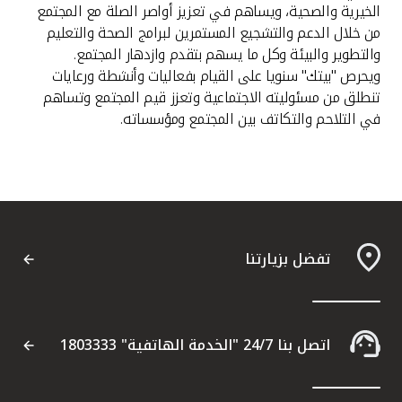
تركيا
الخيرية والصحية، ويساهم في تعزيز أواصر الصلة مع المجتمع
من خلال الدعم والتشجيع المستمرين لبرامج الصحة والتعليم
مصر
والتطوير والبيئة وكل ما يسهم بتقدم وازدهار المجتمع.
ويحرص "بيتك" سنويا على القيام بفعاليات وأنشطة ورعايات
تنطلق من مسئوليته الاجتماعية وتعزز قيم المجتمع وتساهم
المملكة المتحدة
في التلاحم والتكاتف بين المجتمع ومؤسساته.
مملكة البحرين
تفضل بزيارتنا
اتصل بنا 24/7 "الخدمة الهاتفية" 1803333