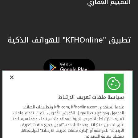
التقييم العقاري
تطبيق "KFHOnline" للهواتف الذكية
سياسة ملفات تعريف الارتباط
عندما تستخدم ,kfh.com, kfhonline.com وتطبيقات الهاتف
المحمول ومواقع بيت التمويل الكويتي الأخرى ، يتم استخدام ملفات
تعريف الارتباط لتخصيص تجربة العملاء وتحسينها ، وهذا سيساعدنا
على تحسين منتجاتنا وخدماتنا. حدد "قبول جميع ملفات تعريف
الارتباط" للموافقة أو "إدارة ملفات تعريف الارتباط" لمراجعتها.
يمكنك معرفة المزيد عن