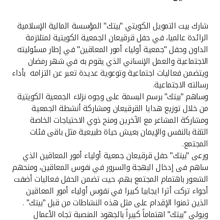
القنوات المصرفية
شارك بيت التمويل الكويتي "بيتك" المؤسسة المالية الإسلامية
الرائدة عالميا، في حفل قرقيعان الجمعية الكويتية لمتلازمة
أدوات وخدمات
الداون وحفل "جمعية أولياء أمور المعاقين" في إطار مسئوليته
الاجتماعية والعمل الإنساني الذي يقوم به في شهر رمضان
خدمات ما بعد البيع
ويتضمن فعاليات اجتماعية وتوعوية عديدة تعبر عن التزامه بأداء
رسالته الاجتماعية.
وساهم "بيتك" برسم البسمة على وجوه نزلاء الجمعية الكويتية
من خلال توزيع هدايا القرقيعان ومشاركة أنشطة الجمعية
اتصل بنا
ومشاركة المشاعر مع الآخرين ومنح ذوي الاحتياجات الخاصة
الثقة بالنفس والإيمان بعيش حياة طبيعية مثل باقى فئات
مواقع الفروع وأجهزة الصرف الآلي
المجتمع.
ورعى "بيتك" حفل قرقيعان جمعية أولياء أمور المعاقين الذي
ألمانيا
ساهم فى إدخال البهجة والسرور في نفوس المعاقين، ومنحهم
الشعور باهتمام المجتمع بهم، حيث تضمن الحفل فعاليات أضفت
أجواء تركت أثرا ايجابيا كبيرا في نفوس أولياء أمور المعاقين
ماليزيا
الذين ثمنوا الإقدام على مثل هذه النشاطات من قبل "بيتك" .
ويولي "بيتك" اهتماماً كبيراً بالجهود المنصبة تجاه الأعمال