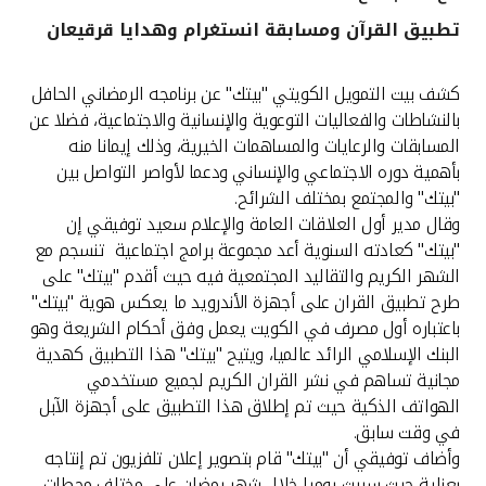
تطبيق القرآن ومسابقة انستغرام وهدايا قرقيعان
القنوات المصرفية
كشف بيت التمويل الكويتي "بيتك" عن برنامجه الرمضاني الحافل
أدوات وخدمات
بالنشاطات والفعاليات التوعوية والإنسانية والاجتماعية، فضلا عن
المسابقات والرعايات والمساهمات الخيرية، وذلك إيمانا منه
خدمات ما بعد البيع
بأهمية دوره الاجتماعي والإنساني ودعما لأواصر التواصل بين
"بيتك" والمجتمع بمختلف الشرائح.
وقال مدير أول العلاقات العامة والإعلام سعيد توفيقي إن
"بيتك" كعادته السنوية أعد مجموعة برامج اجتماعية تنسجم مع
اتصل بنا
الشهر الكريم والتقاليد المجتمعية فيه حيث أقدم "بيتك" على
طرح تطبيق القران على أجهزة الأندرويد ما يعكس هوية "بيتك"
مواقع الفروع وأجهزة الصرف الآلي
باعتباره أول مصرف في الكويت يعمل وفق أحكام الشريعة وهو
البنك الإسلامي الرائد عالميا، ويتيح "بيتك" هذا التطبيق كهدية
ألمانيا
مجانية تساهم في نشر القران الكريم لجميع مستخدمي
الهواتف الذكية حيث تم إطلاق هذا التطبيق على أجهزة الآبل
ماليزيا
في وقت سابق.
وأضاف توفيقي أن "بيتك" قام بتصوير إعلان تلفزيون تم إنتاجه
بعناية حيث سيبث يوميا خلال شهر رمضان على مختلف محطات