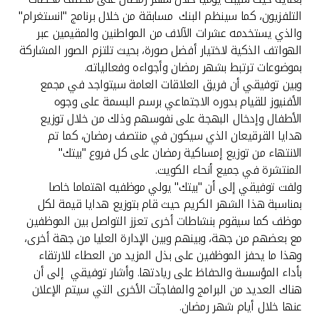
تركيا
التلفزيون، كما سينظم البنك مسابقة من خلال برنامج "انستغرام"
والذي يستخدمه عشرات الآلاف من المواطنين والمقيمين عبر
مصر
الهواتف الذكية لاختيار أفضل صورة، بحيث تلتزم الصور المشاركة
بموضوعات ترتبط بشهر رمضان وأجواءه وفعالياته.
المملكة المتحدة
وبين توفيقي أن فريق العلاقات العامة سيتواجد في مجمع
الأفنيوز للقيام بدوره الاجتماعي برسم البسمة على وجوه
الأطفال وإدخال البهجة على نفوسهم وذلك من خلال توزيع
مملكة البحرين
هدايا القرقيعان الذي سيكون في منتصف رمضان، كما تم
الانتهاء من توزيع إمساكية رمضان على كل فروع "بيتك"
المنتشرة في جميع أنحاء الكويت.
ولفت توفيقي إلى أن "بيتك" يولي موظفيه اهتماما خاصا
بمناسبة هذا الشهر الكريم حيث قام بتوزيع هدايا قيمة لكل
موظف كما سيقوم بنشاطات أخرى تعزز التواصل بين الموظفين
مع بعضهم من جهة، وبينهم وبين الإدارة العليا من جهة أخرى،
وهذا ما يحفز الموظفين على بذل المزيد من العطاء للارتقاء
بأداء المؤسسة والحفاظ على ريادتها. وأشار توفيقي إلى أن
هناك العديد من البرامج والمفاجآت الأخرى التي سيتم الإعلان
عنها خلال أيام شهر رمضان.