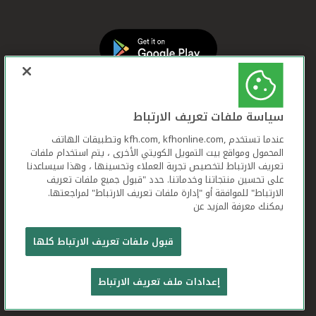
سياسة ملفات تعريف الارتباط
عندما تستخدم ,kfh.com, kfhonline.com وتطبيقات الهاتف
المحمول ومواقع بيت التمويل الكويتي الأخرى ، يتم استخدام ملفات
تعريف الارتباط لتخصيص تجربة العملاء وتحسينها ، وهذا سيساعدنا
على تحسين منتجاتنا وخدماتنا. حدد "قبول جميع ملفات تعريف
الارتباط" للموافقة أو "إدارة ملفات تعريف الارتباط" لمراجعتها.
يمكنك معرفة المزيد عن
بيت التمويل الكويتي جميع الحقوق محفوظة © 2026
قبول ملفات تعريف الارتباط كلها
شروط وأحكام استخدام الموقع الإلكتروني
ملفات
إعدادات ملف تعريف الارتباط
تعريف الارتباط
بيان الخصوصية
تواصل معنا