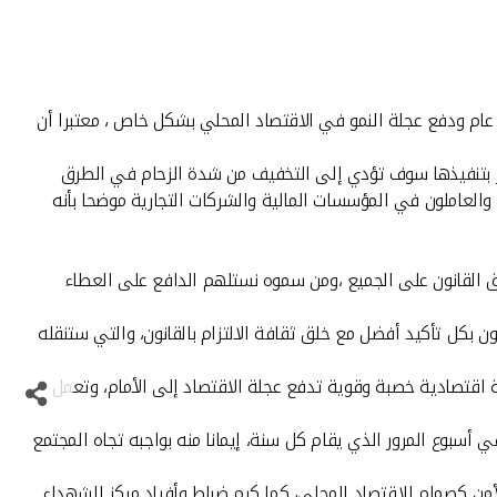
كل عام ودفع عجلة النمو في الاقتصاد المحلي بشكل خاص ، معتبرا أن
مرور بتنفيذها سوف تؤدي إلى التخفيف من شدة الزحام في الطرق
لعاملون في المؤسسات المالية والشركات التجارية موضحا بأنه
يق القانون على الجميع ،ومن سموه نستلهم الدافع على العطاء
ن بكل تأكيد أفضل مع خلق ثقافة الالتزام بالقانون، والتي ستنقله
ئة اقتصادية خصبة وقوية تدفع عجلة الاقتصاد إلى الأمام، وتعمل
أسبوع المرور الذي يقام كل سنة، إيمانا منه بواجبه تجاه المجتمع
لأمن كصمام للاقتصاد المحلي، كما كرم ضباط وأفراد مركز الشهداء