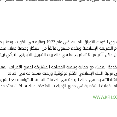
تأسس بيت التمويل الكويتي (بيتك)، المؤسسة المالية المدرجة
الشريعة الإسلامية وتقدم مستوى فائقاً من الابتكار وخدمة عملاء متميز
يدير "بيتك" عملياته في دول مجلس التعاون الخليجي وآسيا وأوروبا من خلال أكثر من 310 فرو
خدمة العملاء مع حماية وتنمية المصلحة المشتركة لجميع الأطراف المعني
ى مرتبة البنك الإسلامي الأكثر موثوقية وربحية مستدامة في العالم.
شاطاته، بما في ذلك الريادة في الخدمات المالية المتوافقة مع الشريعة 
المسؤولية الشخصية في جميع الإجراءات المتخذة، وبناء شراكات تمتد مدى
WWW.KFH.C