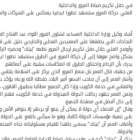
في حفل تكريم ضباط المرور والداخلية
العلي: حركة المرور ستشهد تطورا ايجابيا ينعكس على الشركات وال
أشاد وكيل وزارة الداخلية المساعد لشئون المرور اللواء عبد الفتاح 
النجاحات التي يحققها على الصعيدين المحلي والخارجي دليل على قدر
وأوضح العلي خلال حفل تكريم لرجال المرور نظمه "بيتك" وحضره الر
بشكل واضح منوها إلى أن حركة المرور في الطرق ستشهد تطورا ايجا
يدرك بأن الزحام واختناق الطرق له انعكاسات سلبية على أعمالهم.
من جهته، قال العمر بان شعار المرور الذي يركز على السلامة يلتقي م
وأشار العمر إلى أن صاحب السمو أمير البلاد حفظه الله ورعاه يؤكد
والتفاني في خدمة الكويت وإذا كان الجميع مطالبا بتطبيق القانون، ، 
وثمن العمر جهود رجالات الدولة المبذولة في خدمة الكويت، فهم العي
إلى حال أفضل في مصلحة الجميع.
وقال "إن اقتصاد أي دولة لا يمكن أن ينمو أو يزدهر إلا بتوافر الأ
على تنمية مؤسسات الدولة كافة، وهو ما سيأتي بالنفع على الدولة و
وأضاف العمر أن "بيتك" يسعى جاهدا للقيام بمسئولياته تجاه المجتمع
والدولة.
يذكر أن "بيتك" كرم في وقت سابق ضباط الإدارة العامة للمرور، والإ