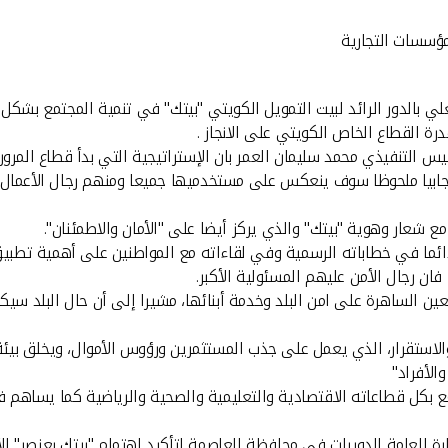
مؤسسات التجارية
العلي بالدور الرائد لبيت التمويل الكويتي "بيتك" في تنمية المجتمع بش
ة القطاع الخاص الكويتي على الانجاز .
ئيس التنفيذي محمد سليمان العمر بان الإستراتيجية التي بدأ قطاع ال
بيا ملحوظا سوف ينعكس على مستخدميها جميعا ومنهم رجال الأعمال وا
ع شعار وهوية "بيتك" والذي يركز أيضا على "الأمان والاطمئنان".
 دائما في خطاباته الرسمية وفي لقاءاته مع المواطنين على أهمية تطب
فان رجال الأمن عليهم المسئولية الأكبر.
ن الساهرة على امن البلد وخدمة أبنائها، مشيرا إلى أن حال البلد سيكو
من والاستقرار، الذي يعمل على جذب المستثمرين ورؤوس الأموال، ويخلق بي
الأفراد"
 بكل قطاعاته الاقتصادية والتعليمية والصحية والرياضية كما يساهم في 
دارة العامة للدوريات في محافظة العاصمة لتأكيد اهتمام "بيتك بعنصر" ا