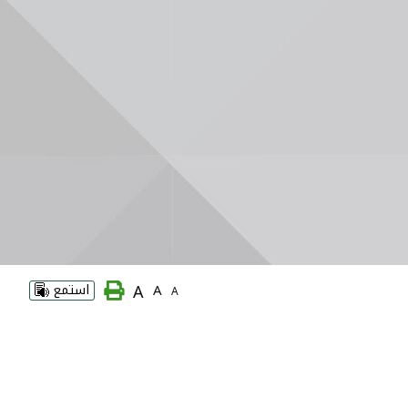
A
A
استمع
A