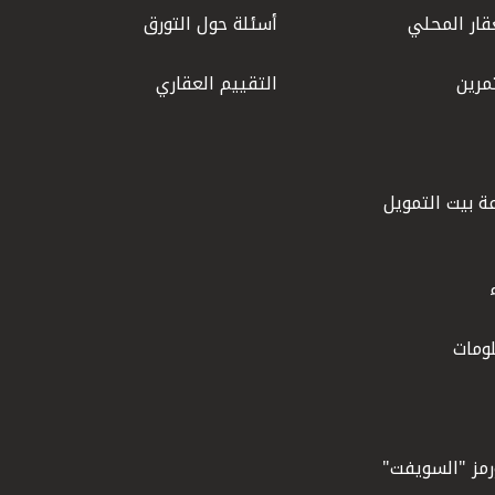
قار المحلي
أسئلة حول التورق
مرين
التقييم العقاري
ة بيت التمويل
ومات
ورمز "السويفت"