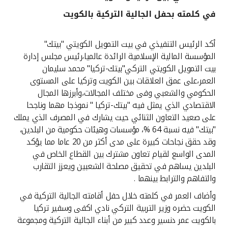
في كلمته بحفل الجالية التركية بالكويت
القنوات المصرفية
أكد الرئيس التنفيذي في بيت التمويل الكويتي "بيتك"
أدوات وخدمات
المؤسسة المالية الإسلامية الرائدة عالميا،رئيس مجلس إدارة
بيت التمويل الكويتي التركي"بيتك-تركيا" محمد سليمان
خدمات ما بعد البيع
العمر،على عمق العلاقات بين الكويت وتركيا على المستوى
الحكومي والشعبي وفى مختلف المجالات،وأبرزها المجال
الاقتصادي الذي يمثل فيه "بيتك-تركيا " نموذجا مهما وناجحا
على صعيد التعاون الثنائي حيث يشارك في المصرف الذي يملك
اتصل بنا
"بيتك" فيه نسبة 64 %، مؤسسات وهيئات حكومية من البلدين،
وقد حقق نجاحات كبيرة على مدى أكثر من 20 عاما مما يؤكد
مواقع الفروع وأجهزة الصرف الآلي
المدى الواسع لقيام تعاون مشترك بين القطاع الخاص في
البلدين يساهم في تحقيق مصلحة الشعبين ويعزز التقارب
ألمانيا
والتفاهم والترابط بينهما .
وأضاف العمر في كلمته خلال حفل أقامته الجالية التركية في
ماليزيا
الكويت حضره وزير التربية التركي نادي اكفى وسفير تركيا
بالكويت عمر دنسير وعدد كبير من أبناء الجالية التركية ومجموعة