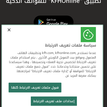
تطبيق "KFHOnline" للهواتف الذكية
سياسة ملفات تعريف الارتباط
عندما تستخدم ,kfh.com, kfhonline.com وتطبيقات الهاتف
المحمول ومواقع بيت التمويل الكويتي الأخرى ، يتم استخدام ملفات
تعريف الارتباط لتخصيص تجربة العملاء وتحسينها ، وهذا سيساعدنا
على تحسين منتجاتنا وخدماتنا. حدد "قبول جميع ملفات تعريف
الارتباط" للموافقة أو "إدارة ملفات تعريف الارتباط" لمراجعتها.
يمكنك معرفة المزيد عن
بيت التمويل الكويتي جميع الحقوق محفوظة © 2026
قبول ملفات تعريف الارتباط كلها
شروط وأحكام استخدام الموقع الإلكتروني
ملفات
إعدادات ملف تعريف الارتباط
تعريف الارتباط
بيان الخصوصية
تواصل معنا