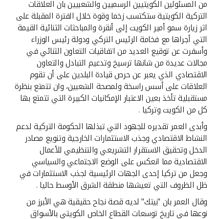
تركيا
من المسئولين الكويتيين الرسميين والشعبيين بان العلاقات
التركية الكويتية ستكتسب زخما وقوة خلال الفترة المقبلة على
اثر زيارة سمو أمير الكويت إلى أنقرة والمباحثات الثنائية القيمة
مصر
التي أجراها مع فخامة الرئيس التركي ودولة رئيس الوزراء
وأسفرت عن توقيع العديد من اتفاقيات التعاون الثنائي في
المملكة المتحدة
مجالات عديدة من شانها ترسيخ وتدعيم التبادل والتعاون
الاقتصادي الذي يعبر عن حرص قيادة البلدين على أن تقوم
مملكة البحرين
العلاقات على أسس راسخة ولمصحة الشعبين، وان تتمتع بنظرة
مستقبلية تأخذ بعين الاعتبار الإمكانيات الكبيرة التي تتمتع بها
كل من الكويت وتركيا .
وأبدى العمر تقديره للجهود التي تبذلها الحكومة التركية لدعم
النشاط الاقتصادي وجذب الاستثمارات الخارجية وتنويع مصادر
الدخل وتحقيق الاستقرار التشريعي والتنظيمي للأعمال
الاقتصادية مما انعكس على الوضع الاجتماعي والسياسي
وجعل من تركيا إحدى الجهات الرئيسية لجذب الاستثمارات في
ظل الظروف التي تعيشها منطقة الشرق الأوسط حاليا .
وقال العمر بان "بيتك" لديه قصة نجاح حقيقية هي الأبرز من
نوعها في تاريخ توسعات القطاع الخاص الكويتي بالأسواق