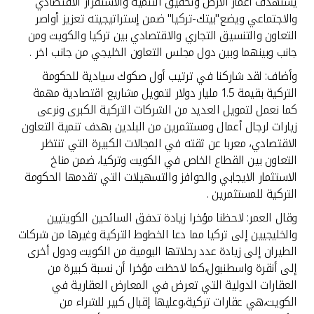
يستهدف اعمار الأرض وتحقيق التنمية والاستقرار الاقتصادي
والاجتماعي ويضع"بيتك-تركيا" ضمن إستراتيجيته تعزيز أواصر
التعاون والتنسيق التجاري والاقتصادي بين تركيا والكويت ومن
جانب وبينهما وبين دول مجلس التعاون الخليجي من جانب اخر .
وأضاف: لقد شاركنا في ترتيب أول صكوك سيادية للحكومة
التركية بقيمة 1.5 مليار دولار لتمويل مشاريع اقتصادية مهمة
كما نعمل لتمويل العديد من الشركات التركية الكبرى ونرعى
زيارات لرجال أعمال ومستثمرين من البلدين بهدف تنمية التعاون
الاقتصادي، معربا عن ثقته في المجالات الكبيرة التي تنتظر
التعاون بين القطاع الخاص في الكويت وتركيا، ضمن مناخ
الاستثمار الايجابي والحوافز والتسهيلات التي تقدمها الحكومة
التركية للمستثمرين .
وقال العمر: لاحظنا مؤخرا زيادة تدفق السائحين الكويتيين
والخليجيين إلى تركيا مما دعا الخطوط التركية وغيرها من شركات
الطيران إلى زيادة عدد رحلاتها اليومية من الكويت ودول أخرى
إلى أنقرة واسطنبول،كما لاحظت مؤخرا أن نسبة كبيرة من
العقارات الدولية التي تعرض في المعارض العقارية في
الكويت،هي عقارات تركية،وعليها إقبال كبير للشراء من