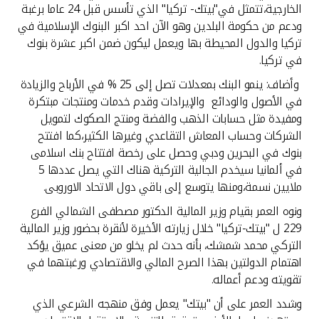
الخارجية،تتمثل في"بيتك- تركيا" الذي تأسس قبل 24 عاما برغبة
ودعم من حكومة البلدين وهو الآن احد اكبر البنوك الإسلامية في
تركيا والدول المحيطة بها ويعمل ليكون ضمن اكبر عشرة بنوك
في تركيا.
وأضاف: ينمو البنك بمعدلات تصل إلى 25 % في الأرباح والزيادة
في الأصول والودائع والإيرادات وقدم خدمات ومنتجات مبتكرة
ومفيدة مثل حسابات الذهب والفضة ومنتج الصكوك لتمويل
الشركات وحساب المعاش التقاعدي وغيرها الكثير،كما افتتح
بنوك في البحرين ودبي وحصل على رخصة افتتاح بنك اسلامى
في ألمانيا سيخدم الجالية التركية هناك التي يصل عددها 5
ملايين نسمة،ومنها يتوسع إلى باقي دول الاتحاد الاوروبى.
ونوه العمر بقيام وزير المالية الدكتور مصطفى الشمالي الفرع
229 ل "بيتك-تركيا" خلال زيارته الأخيرة لأنقرة بحضور وزير المالية
التركي محمد شمشك، بأنه حدث لم يخلو من معنى عميق يؤكد
اهتمام الدولتين بهذا الصرح المالي والاقتصادي ورغبتهما في
تقويته ودعم أعماله.
وشدد العمر على أن "بيتك" يعمل وفق منهجه الشرعي الذي