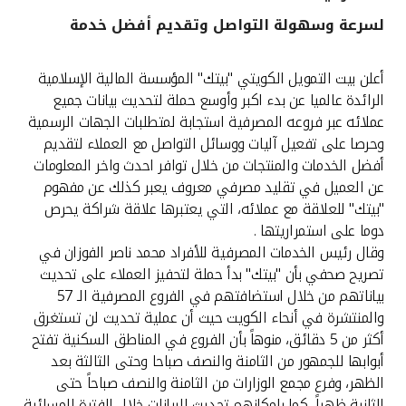
لسرعة وسهولة التواصل وتقديم أفضل خدمة
القنوات المصرفية
أعلن بيت التمويل الكويتي "بيتك" المؤسسة المالية الإسلامية
أدوات وخدمات
الرائدة عالميا عن بدء اكبر وأوسع حملة لتحديث بيانات جميع
عملائه عبر فروعه المصرفية استجابة لمتطلبات الجهات الرسمية
خدمات ما بعد البيع
وحرصا على تفعيل آليات ووسائل التواصل مع العملاء لتقديم
أفضل الخدمات والمنتجات من خلال توافر احدث واخر المعلومات
عن العميل في تقليد مصرفي معروف يعبر كذلك عن مفهوم
"بيتك" للعلاقة مع عملائه، التي يعتبرها علاقة شراكة يحرص
اتصل بنا
دوما على استمراريتها .
وقال رئيس الخدمات المصرفية للأفراد محمد ناصر الفوزان في
مواقع الفروع وأجهزة الصرف الآلي
تصريح صحفي بأن "بيتك" بدأ حملة لتحفيز العملاء على تحديث
بياناتهم من خلال استضافتهم في الفروع المصرفية الـ 57
ألمانيا
والمنتشرة في أنحاء الكويت حيث أن عملية تحديث لن تستغرق
أكثر من 5 دقائق، منوهاً بأن الفروع في المناطق السكنية تفتح
ماليزيا
أبوابها للجمهور من الثامنة والنصف صباحا وحتى الثالثة بعد
الظهر، وفرع مجمع الوزارات من الثامنة والنصف صباحاً حتى
الثانية ظهراً، كما بإمكانهم تحديث البيانات خلال الفترة المسائية