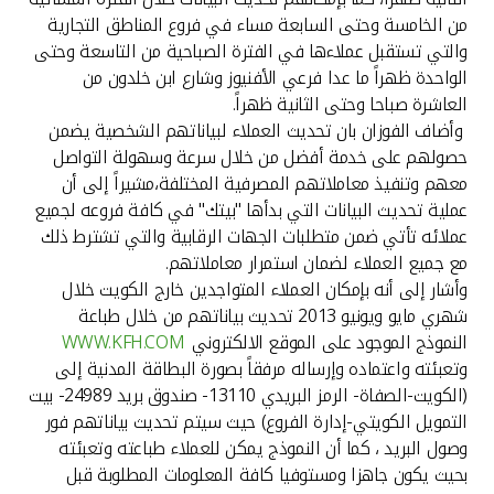
تركيا
من الخامسة وحتى السابعة مساء في فروع المناطق التجارية
والتي تستقبل عملاءها في الفترة الصباحية من التاسعة وحتى
مصر
الواحدة ظهراً ما عدا فرعي الأفنيوز وشارع ابن خلدون من
العاشرة صباحا وحتى الثانية ظهراً.
المملكة المتحدة
وأضاف الفوزان بان تحديث العملاء لبياناتهم الشخصية يضمن
حصولهم على خدمة أفضل من خلال سرعة وسهولة التواصل
معهم وتنفيذ معاملاتهم المصرفية المختلفة،مشيراً إلى أن
مملكة البحرين
عملية تحديث البيانات التي بدأها "بيتك" في كافة فروعه لجميع
عملائه تأتي ضمن متطلبات الجهات الرقابية والتي تشترط ذلك
مع جميع العملاء لضمان استمرار معاملاتهم.
وأشار إلى أنه بإمكان العملاء المتواجدين خارج الكويت خلال
شهري مايو ويونيو 2013 تحديث بياناتهم من خلال طباعة
النموذج الموجود على الموقع الالكتروني
WWW.KFH.COM
وتعبئته واعتماده وإرساله مرفقاً بصورة البطاقة المدنية إلى
(الكويت-الصفاة- الرمز البريدي 13110- صندوق بريد 24989- بيت
التمويل الكويتي-إدارة الفروع) حيث سيتم تحديث بياناتهم فور
وصول البريد ، كما أن النموذج يمكن للعملاء طباعته وتعبئته
بحيث يكون جاهزا ومستوفيا كافة المعلومات المطلوبة قبل