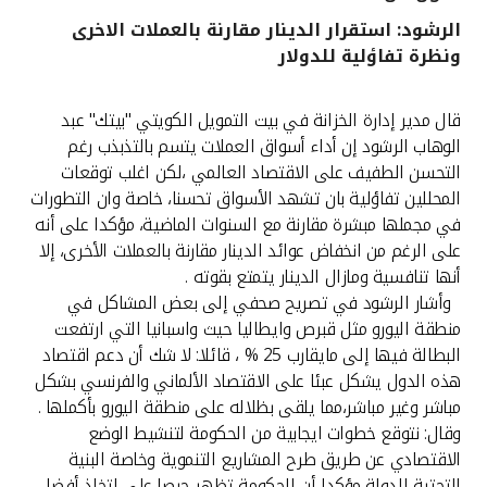
الرشود: استقرار الدينار مقارنة بالعملات الاخرى
القنوات المصرفية
ونظرة تفاؤلية للدولار
أدوات وخدمات
قال مدير إدارة الخزانة في بيت التمويل الكويتي "بيتك" عبد
الوهاب الرشود إن أداء أسواق العملات يتسم بالتذبذب رغم
خدمات ما بعد البيع
التحسن الطفيف على الاقتصاد العالمي ،لكن اغلب توقعات
المحللين تفاؤلية بان تشهد الأسواق تحسنا، خاصة وان التطورات
في مجملها مبشرة مقارنة مع السنوات الماضية، مؤكدا على أنه
على الرغم من انخفاض عوائد الدينار مقارنة بالعملات الأخرى، إلا
اتصل بنا
أنها تنافسية ومازال الدينار يتمتع بقوته .
وأشار الرشود في تصريح صحفي إلى بعض المشاكل في
مواقع الفروع وأجهزة الصرف الآلي
منطقة اليورو مثل قبرص وايطاليا حيث واسبانيا التي ارتفعت
البطالة فيها إلى مايقارب 25 % ، قائلا: لا شك أن دعم اقتصاد
ألمانيا
هذه الدول يشكل عبئا على الاقتصاد الألماني والفرنسي بشكل
مباشر وغير مباشر،مما يلقى بظلاله على منطقة اليورو بأكملها .
ماليزيا
وقال: نتوقع خطوات ايجابية من الحكومة لتنشيط الوضع
الاقتصادي عن طريق طرح المشاريع التنموية وخاصة البنية
التحتية للدولة،مؤكدا أن الحكومة تظهر حرصا على اتخاذ أفضل