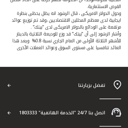
تركيا
الفرص الاستثمارية.
وحول الدولار الامريكى ، قال الرشود انه يظل يحظى بنظرة
مصر
ايجابية لدى معظم المحللين الاقتصاديين ،وقد تم توزيع عوائد
مرتفعة على الودائع بالدولار الامريكى لدى "بيتك" .
المملكة المتحدة
وأشار الرشود إلى أن "بيتك" قد وزع للوديعة الثلاثية بالدينار
للأشهر الثلاثة الأولى من العام الجاري نسبة 0.8% ويعد هذا
العائد تنافسيا على مستوى السوق وعوائد العملات الأخرى
مملكة البحرين
تفضل بزيارتنا
اتصل بنا 24/7 "الخدمة الهاتفية" 1803333