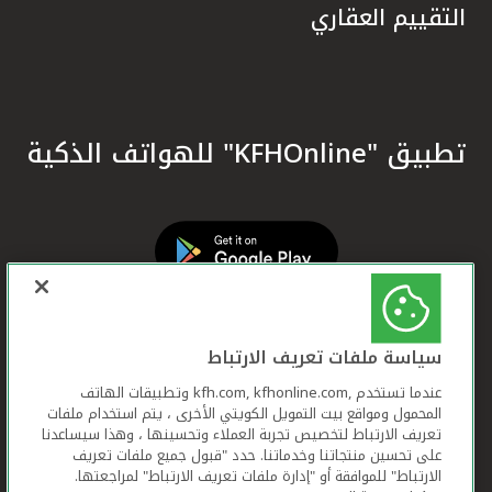
التقييم العقاري
تطبيق "KFHOnline" للهواتف الذكية
سياسة ملفات تعريف الارتباط
عندما تستخدم ,kfh.com, kfhonline.com وتطبيقات الهاتف
المحمول ومواقع بيت التمويل الكويتي الأخرى ، يتم استخدام ملفات
تعريف الارتباط لتخصيص تجربة العملاء وتحسينها ، وهذا سيساعدنا
على تحسين منتجاتنا وخدماتنا. حدد "قبول جميع ملفات تعريف
الارتباط" للموافقة أو "إدارة ملفات تعريف الارتباط" لمراجعتها.