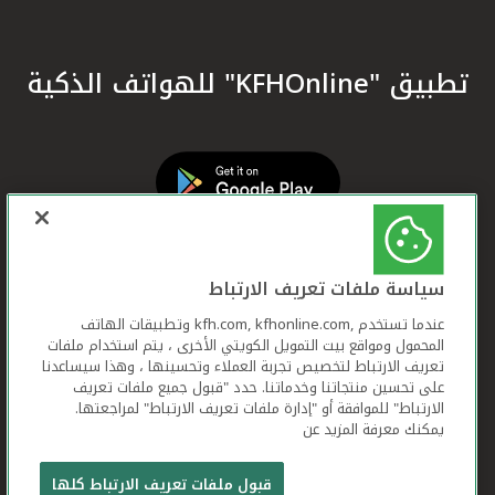
تطبيق "KFHOnline" للهواتف الذكية
سياسة ملفات تعريف الارتباط
عندما تستخدم ,kfh.com, kfhonline.com وتطبيقات الهاتف
المحمول ومواقع بيت التمويل الكويتي الأخرى ، يتم استخدام ملفات
تعريف الارتباط لتخصيص تجربة العملاء وتحسينها ، وهذا سيساعدنا
على تحسين منتجاتنا وخدماتنا. حدد "قبول جميع ملفات تعريف
الارتباط" للموافقة أو "إدارة ملفات تعريف الارتباط" لمراجعتها.
يمكنك معرفة المزيد عن
بيت التمويل الكويتي جميع الحقوق محفوظة © 2026
قبول ملفات تعريف الارتباط كلها