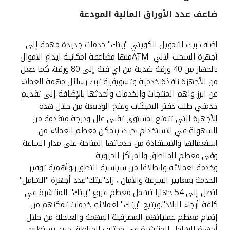
ضاعف عدد الأوراق المالية المودعة
القنوات المصرفية
اضاف بيت التمويل الكويتي "بيتك" خدمات جديدة مهمة إلى
أدوات وخدمات
أجهزة السحب الالي ATMمنها مضاعفة امكانية ايداع الاموال
بالجهاز من 40 ورقة نقدية من اي فئة إلى 80 ورقة، كما جعل
خدمات ما بعد البيع
من الأجهزة نافذة خدمية وتسويقية تبث رسائل مهمة للعملاء
عن ابرز واهم المنتجات والخدمات وأحدثها بالإضافة إلى تقديم
خدمتي طلب دفتر الشيكات وفتح الوديعة من خلال هذه
الأجهزة التي تتمتع بمستوى تقنى عال ودرجة متقدمة من
اتصل بنا
السهولة في الاستخدام بحيث يتمكن معظم العملاء من
استعمالها والاستفادة من خدماتها المتاحة على مدار الساعة
مواقع الفروع وأجهزة الصرف الآلي
وفى معظم المناطق والمراكز الحيوية.
وخدمة لعملائه وانطلاقا من سياسية التطوير،وأهمية توفير
ألمانيا
الخدمة بمعايير السرعة والأمان ، زاد"بيتك"عدد أجهزة "الشامل"
لتصل إلى 54 جهازا تشمل معظم فروع "بيتك" المنتشرة في
ماليزيا
كافة أرجاء البلاد"،ويتيح "بيتك" لعملائه خدمات تمكنهم من
إتمام معظم عملياتهم المصرفية المهمة والعاجلة من خلال
أجهزة الشامل المنتشرة في مختلف المناطق،حيث يستطيع