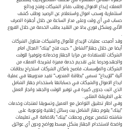
تركيا
العملاء إيداع الاموال وطلب دفاتر الشيكات وفتح ودائع
استثمارية وسحب اموال واستعلام عن الرصيد وطلب كشف
مصر
حساب في أي وقت وعلى مدار الساعة من خلال أجهزة الصرف
الآلي وبشكل فوري بدلا من التقيد بطلب الخدمة من خلال الفروع
المملكة المتحدة
.
وقد أصبحت عمليات الإيداع للأموال والشيكات متناول الشركات
أيضا من خلال جهاز"الشامل " ،حيث فتح "بيتك" المجال امام
مملكة البحرين
الشركات للاستفادة من مزايا الجهاز وخدماته وتوفيرا للوقت
والجهد،وحرصا على تقديم خدمة مميزة لشريحة العملاء من
الشركات والمؤسسات، فاصبح بامكان الشركات استخراج بطاقات
آلية "للإيداع" تسمى "بطاقة المندوب" تفيد مندوبيها في عملية
ايداع الاموال والشيكات في حساباتها باستخدام جهاز الشامل
الذي اثبت جدوى كبيرة في توفير الوقت والجهد وانجاز العمل
على الطريقة المثلى .
وفي اطار تحقيق التواصل مع العميل وتسويقا لمنتجات وخدمات
"بيتك" يقوم جهاز الشامل ببث رسائل إعلانية وتوعوية على
شاشته تتضمن عروض وحملات "بيتك" بالاضافة الى تعليمات
واضحة لاستخدام الجهاز بشكل مبسط وواضح ودون أي عوائق.