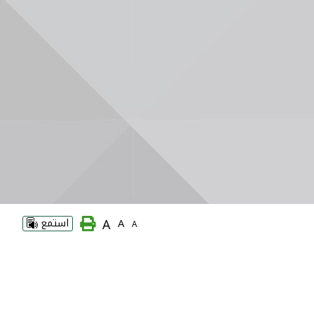
A
A
استمع
A