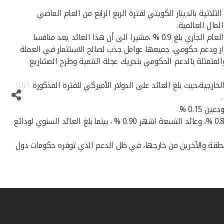
ثلاثية بالدينار الكويتي لفترة الربع الرابع من العام الماضي
وقال مدير ادارة الخزانة عبد الوهاب عيسى الرشود في تصريح صحفي ، أن الوديعة الثلاثية بالدينار الكويتي حققت عائدا خلال الربع الرابع من العام الجاري بلغ 0.9 % ،مشيرا الى أن هذا العائد يعد منافسا
قرار ودعم حكومي، جميعها عوامل جذب لصالح الاستثمار في العملة
المتمثلة بالدعم الحكومي بتحريك عجلة التنمية وطرح المشاريع
وأضاف الرشود قائلا:قدم 'بيتك' في نهاية الربع الرابع عوائد تنافسية على ودائع العملات الأجنبية الرئيسية مقارنة بالسوق المحلي والأسواق الخارجية،حيث بلغ العائد على الدولار الأميركي للفترة المذكورة 0.61
وأشار الرشود الى أن الودائع بالجنيه الاسترليني حققت في نهاية الربع الثاني من العام الجاري، عوائد بلغت 0.84 %، وبلغ عائد الستة أشهر 0.87 %، وعائد التسعة اشهر 0.90 % ، بينما بلغ العائد السنوي لودائع
لمنطقة والآخرين من خارجها، في ظل الدعم الذي توفره حكومات دول