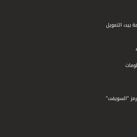
ة بيت التمويل
ومات
ورمز "السويفت"