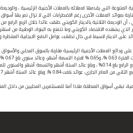
ة المتنوعة التي يقدمها لعملائه بالعملات الأجنبية الرئيسية ، والوديعة ال
رار الذي يشهده الاقتصاد الكويتي وما تتمتع به البنوك الوطنية من است
د على الدينار لاسيما في حال تحققت عوامل الدفع الايجابية المنتظرة و
وي بلغ 0.67 % .
لسنوي للمودعين 0.15 %.
لمية، تبقى أسواق المنطقة ملاذا آمنا للمستثمرين المحليين من داخل ا