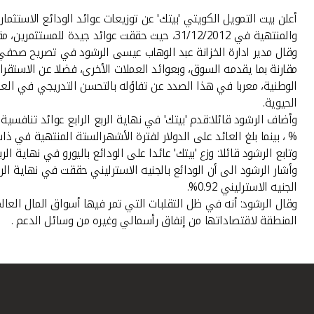
أعلن بيت التمويل الكويتي 'بيتك' عن توزيعات عوائد الودائع الاستثماري
والمنتهية في 31/12/2012، حيث حققت عوائد جيدة للمستثمرين، مقارنة بعوائد العملات الأخرى رغم الاضطرابات التي لا تزال تمر بها أسواق المال العالمية.
مقارنة بما يقدمه السوق، وبعوائد العملات الأخرى، فضلا عن الاستق
الوطنية، معربا في هذا الصدد عن تفاؤله بالتحسن التدريجي في العائ
الحيوية.
% ، بينما بلغ العائد على الدولار لفترة الأشهرالستة المنتهية في ذات الفترة 0.63 %، و0.65 % لفترة التسعة أشهر، وعائد سن
وتابع الرشود قائلا: وزع 'بيتك' عائدا على الودائع باليورو في نهاية الربع الرابع بلغ 0.14% ، وبلغ عائد الستة أشهر والتسعة أشهر وا
الجنيه الاسترليني 0.92%.
وقال الرشود: أنه في ظل التقلبات التي تمر فيها أسواق المال العا
المنطقة لاقتصاداتها من إنفاق رأسمالي وغيره من وسائل الدعم .