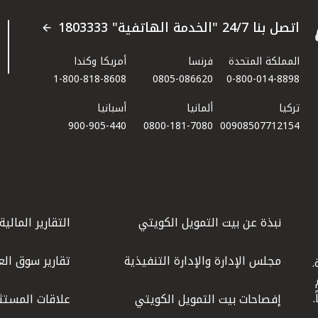
اتصل بنا 24/7 "الخدمة الهاتفية" 1803333
المملكة المتحدة
فرنسا
أمريكا وكندا
1-800-818-8608
0805-086620
0-800-014-8898
تركيا
ألمانيا
أسبانيا
900-905-440
0800-181-7080
00908507712154​
نبذة عن بيت التمويل الكويتي
التقارير المالية
مجلس الإدارة والإدارة التنفيذية
تقارير سوق الع
.
ليوم
إفصاحات بيت التمويل الكويتي
علاقات المستث