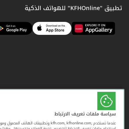
تطبيق "KFHOnline" للهواتف الذكية
سياسة ملفات تعريف الارتباط
عندما تستخدم ,kfh.com, kfhonline.com وتطبيقات ا
استخدام ملفات تعريف الارتباط لتخصيص تجربة العملاء وتحسينها ، وهذا س