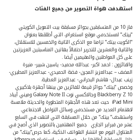
استهدفت هواة التصوير من جميع الفئات
القنوات المصرفية
فاز 10 من المتسابقين بجوائز مسابقة بيت التمويل الكويتي
أدوات وخدمات
"بيتك" لمستخدمي موقع انستغرام، التي أطلقها بعنوان
"الكويت بيتك" تزامنا مع الذكرى الثانية والخمسين للاستقلال،
خدمات ما بعد البيع
والثانية والعشرين للتحرير احتفالاً بهاتين المناسبتين العزيزتين
على كل المواطنين والمقيمين أيضا .
والفائزون : احمد اكبر- عبدالله محميد- ياسين شبير- منيرة
المضف – عبدالعزيز المجرن- فضة الحميدي- عبدالعزيز المطيري-
اتصل بنا
زينب عبدال- هاشم البحراني- عبدالعزيز العطية.
وخصص "بيتك" جوائز قيمة للفائزين من بينها أجهزة بلاكبيري
مواقع الفروع وأجهزة الصرف الآلي
Blackberry Z 10 وجالاكسي نوت Galaxy Note II وميني آيباد
iPad Mini حيث تعد هذه الأجهزة المتطورة والحديثة ملامسة
ألمانيا
لاهتمام العديد من مستخدمي وسائل التواصل الاجتماعي.
واستهدف" بيتك" من خلال المسابقة التي انتهت في السابع
ماليزيا
عشر من فبراير الجاري جميع المهتمين بالتصوير الذي أصبح في
المتناول اليوم مع انتشار الهواتف الذكية، كما حرص"بيتك" من
خلال المسابقة أطلقها على حسابه في انستغرام kfhgroup