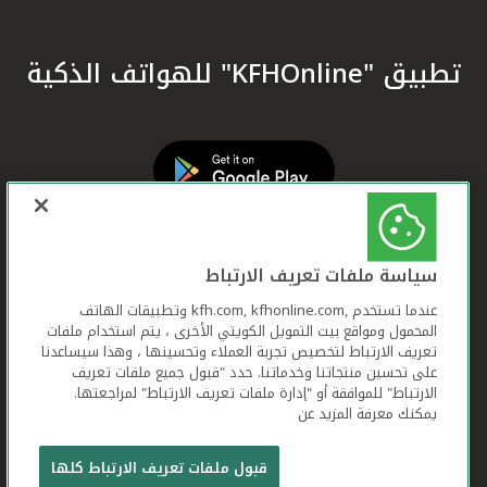
تطبيق "KFHOnline" للهواتف الذكية
سياسة ملفات تعريف الارتباط
عندما تستخدم ,kfh.com, kfhonline.com وتطبيقات الهاتف
المحمول ومواقع بيت التمويل الكويتي الأخرى ، يتم استخدام ملفات
تعريف الارتباط لتخصيص تجربة العملاء وتحسينها ، وهذا سيساعدنا
على تحسين منتجاتنا وخدماتنا. حدد "قبول جميع ملفات تعريف
الارتباط" للموافقة أو "إدارة ملفات تعريف الارتباط" لمراجعتها.
يمكنك معرفة المزيد عن
بيت التمويل الكويتي جميع الحقوق محفوظة © 2026
قبول ملفات تعريف الارتباط كلها