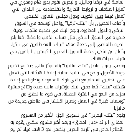
العاملة في تركيا وماليزيا والبحرين تقوم بدور هام ومحوري في
تعزيز العلاقات والروابط التجارية والاقتصادية بين البلدان التي
تعمل فيها وبين الكويت ودول مجلس التعاون الخليجي.
وأضاف الخضيرى بأن "بيتك-تركيا" يواصل توسعه في السوق
التركي والدول المجاورة، ونجح البنك في تقديم منتجات نوعية
متميزة في السوق التركي مثل حساب الذهب والفضة، كما بادر
الصيف الماضي إلى خدمة عملاء "بيتك" المصطافين في تركيا،
وأعلن عن تقديم خدمة التمويل العقاري للكويتيين الراغبين في
شراء عقارات هناك.
ومضى يقول: واصل "بيتك- ماليزيا" بناء مركز مالي جيد مع تدعيم
جودة الأصول، ونجح في تنفيذ عملية إعادة الهيكلة التي تعمل
على تحقيق انسجام مع باقي بنوك المجموعة وتجاوبا مع إعادة
هيكلة "بيتك"، كما حقق البنك مؤشرات مالية جيدة ونتائج مبشرة
بمزيد من النمو في الفترة المقبلة، في ضوء ما تحقق من
توسعات كبيرة في العمل وتعزيز الانتشار في مناطق جديدة من
ماليزيا .
ونجح "بيتك-البحرين" في تسويق الجزء الأكبر من المشروع
العقاري الرائد «ديار المحرق» ويعد أكبر مشروع سكني يقوم به
القطاع الخاص في تاريخ البحرين يتضمن نحو 3 آلاف فيلا تم بيع