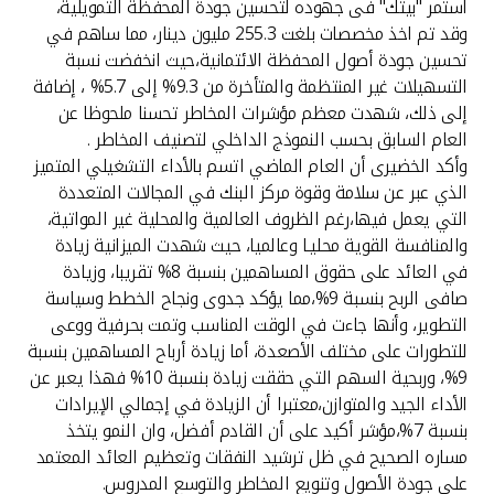
استمر "بيتك" فى جهوده لتحسين جودة المحفظة التمويلية،
وقد تم اخذ مخصصات بلغت 255.3 مليون دينار، مما ساهم في
تحسين جودة أصول المحفظة الائتمانية،حيث انخفضت نسبة
التسهيلات غير المنتظمة والمتأخرة من 9.3% إلى 5.7% ، إضافة
إلى ذلك، شهدت معظم مؤشرات المخاطر تحسنا ملحوظا عن
العام السابق بحسب النموذج الداخلي لتصنيف المخاطر .
وأكد الخضيرى أن العام الماضي اتسم بالأداء التشغيلي المتميز
الذي عبر عن سلامة وقوة مركز البنك في المجالات المتعددة
التي يعمل فيها،رغم الظروف العالمية والمحلية غير المواتية،
والمنافسة القوية محليـا وعالميا، حيث شهدت الميزانية زيادة
في العائد على حقوق المساهمين بنسبة 8% تقريبا، وزيادة
صافى الربح بنسبة 9%،مما يؤكد جدوى ونجاح الخطط وسياسة
التطوير، وأنها جاءت في الوقت المناسب وتمت بحرفية ووعى
للتطورات على مختلف الأصعدة، أما زيادة أرباح المساهمين بنسبة
9%، وربحية السهم التي حققت زيادة بنسبة 10% فهذا يعبر عن
الأداء الجيد والمتوازن،معتبرا أن الزيادة في إجمالي الإيرادات
بنسبة 7%،مؤشر أكيد على أن القادم أفضل، وان النمو يتخذ
مساره الصحيح في ظل ترشيد النفقات وتعظيم العائد المعتمد
على جودة الأصول وتنويع المخاطر والتوسع المدروس.