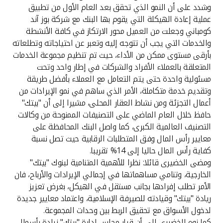
وشدد على أن النمو الذي تحقق بعد العام الأول من تطبيق
عملية إعادة الهيكلة التي يقوم بها البنك مع شركة بوز آند
كومباني وجعلت من العميل محور الارتكاز في كافة الأنشطة
والخدمات التي يجب أن تتوجه إليه وتعبر عن احتياجاته وتطلعاته
بأرقى مستوى ممكن من الأداء، حيث تم تنظيم مجموعة الخدمات
المتعلقة بالعملاء الأفراد والشركات في إطار واحد وتحت
مسئولية واحدة حتى يتم التعامل مع العملاء بأفضل طريقة
وتقديم خدمة متكاملة، الأمر الذي ساهم في نمو الإيرادات من
أعمال التجزئة ومن نشاط العقار المحلى، مشيرا إلى أن "بيتك"
حافظ خلال العام الماضي على التصنيفات الممنوحة من وكالات
التصنيف العالمية الكبرى، كما واصل البنك المحافظة على
معايير رأس المال وفق المتطلبات الرقابية حيث تصل نسبة
كفاية رأس المال حاليا إلى 14% تقريبا.
ومضى الخضيرى قائلا: نظرا للأهمية المتنامية لبنوك "بيتك"
الخارجية، وتنامي مساهماتها في إجمالي الإيرادات والأرباح، فان
الأمر تطلب إفرادها بجانب مستقل في الهيكل، بغرض تعزيز
ريادة "بيتك" وقيادته للصيرفة الإسلامية، واعتماد معايير جديدة
لدخول الأسواق مع تحقيق الربط بين وحدات المجموعة.
كما نوه الخضيرى إلى أن قرار مجلس إدارة "بيتك" زيادة رأسمال