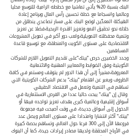
البنك بنسبة 20% يأتي تماشيا مع خططه الرامية للتوسع محليا
وعالميا وانسجاما مع خطة تحسين رأس المال وبرنامج إعادة
الهيكلة المعدّين لوضع البنك على مسار تصاعدي ينطلق من
خلاله نحو تحقيق النمو وتعزيز القدرة الربحية،فضلا عن تعزيز
وتنمية محفظته التمويلية،ولعب دور أكبر في تمويل المشروعات
الاقتصادية على مستوى الكويت والمنطقة، مع توسيع قاعدة
المساهمين.
وجدد الخضيرى حرص "بيتك"على تقديم التمويل اللازم للشركات
الكويتية وفق الضوابط والمعايير المهنية والائتمانية
المعروفة،مشيراً إلى أن هذا الدور لم يتوقف ومستمر في كافة
الظروف ويعبر عن اهتمام "بيتك" بدعم الشركات الكويتية التي
تساهم في التنمية وتعمل في الاقتصاد الحقيقي.
وقال إن "بيتك" يبحث حاليا عددا من الفرص الاستثمارية في
أسواق إقليمية وعالمية كبرى بهدف تعزيز تواجده فيها أو
الدخول إلى أسواق جديدة، في وقت أصبحت فيه مجموعة
"بيتك" أكثر انتشارا وامتدادا على مستوى العالم ويصل عدد
فروعها الآن إلى 300 فرعا حول العالم، وتساهم بحصة كبيرة
في الأرباح المحققة ولديها مصادر إيرادات جيدة، كما أن البنوك