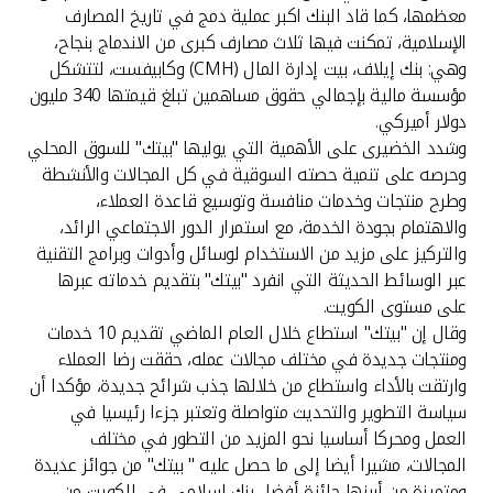
معظمها، كما قاد البنك اكبر عملية دمج في تاريخ المصارف
الإسلامية، تمكنت فيها ثلاث مصارف كبرى من الاندماج بنجاح،
وهي: بنك إيلاف، بيت إدارة المال (CMH) وكابيفست، لتتشكل
مؤسسة مالية بإجمالي حقوق مساهمين تبلغ قيمتها 340 مليون
دولار أميركي.
وشدد الخضيرى على الأهمية التي يوليها "بيتك" للسوق المحلي
وحرصه على تنمية حصته السوقية في كل المجالات والأنشطة
وطرح منتجات وخدمات منافسة وتوسيع قاعدة العملاء،
والاهتمام بجودة الخدمة، مع استمرار الدور الاجتماعي الرائد،
والتركيز على مزيد من الاستخدام لوسائل وأدوات وبرامج التقنية
عبر الوسائط الحديثة التي انفرد "بيتك" بتقديم خدماته عبرها
على مستوى الكويت.
وقال إن "بيتك" استطاع خلال العام الماضي تقديم 10 خدمات
ومنتجات جديدة في مختلف مجالات عمله، حققت رضا العملاء
وارتقت بالأداء واستطاع من خلالها جذب شرائح جديدة، مؤكدا أن
سياسة التطوير والتحديث متواصلة وتعتبر جزءا رئيسيا في
العمل ومحركا أساسيا نحو المزيد من التطور في مختلف
المجالات، مشيرا أيضا إلى ما حصل عليه " بيتك" من جوائز عديدة
ومتميزة من أبرزها جائزة أفضل بنك إسلامي في الكويت من