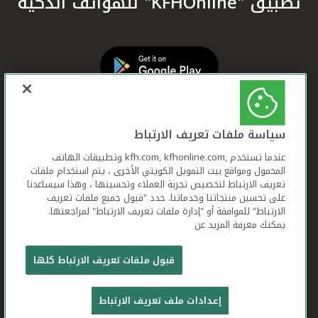
تطبيق "KFHOnline" للهواتف الذكية
سياسة ملفات تعريف الارتباط
عندما تستخدم ,kfh.com, kfhonline.com وتطبيقات الهاتف
المحمول ومواقع بيت التمويل الكويتي الأخرى ، يتم استخدام ملفات
تعريف الارتباط لتخصيص تجربة العملاء وتحسينها ، وهذا سيساعدنا
على تحسين منتجاتنا وخدماتنا. حدد "قبول جميع ملفات تعريف
الارتباط" للموافقة أو "إدارة ملفات تعريف الارتباط" لمراجعتها.
يمكنك معرفة المزيد عن
بيت التمويل الكويتي جميع الحقوق محفوظة © 2026
قبول ملفات تعريف الارتباط كلها
شروط وأحكام استخدام الموقع الإلكتروني
ملفات
إعدادات ملف تعريف الارتباط
تعريف الارتباط
بيان الخصوصية
تواصل معنا