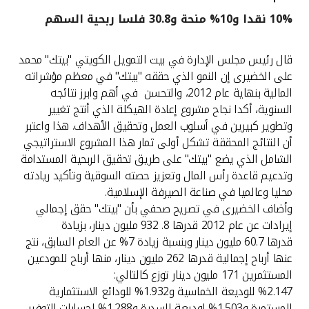
10% نقدا و10% منحة و30.8 فلسا ربحية السهم
القنوات المصرفية
قال رئيس مجلس الإدارة في بيت التمويل الكويتي "بيتك" محمد
أدوات وخدمات
على الخضيرى إن النمو الذي حققه "بيتك" في معظم مؤشراته
المالية بنهاية عام 2012، والتحسن في أهم وابرز نتائجه
خدمات ما بعد البيع
السنوية، أكدا نجاح مشروع إعادة الهيكلة الذي أنتج تغيير
وتطوير كبيرين في أسلوب العمل وتحقيق الأهداف. هذا واعتبر
أن النتائج المحققة تشكل أولى ثمار هذا المشروع الاستراتيجي
الشامل الذي يضع "بيتك" على طريق تحقيق الربحية المستدامة
اتصل بنا
وتدعيم قاعدة رأس المال وتعزيز حصته السوقية وتأكيد ريادته
محليا وعالميا في صناعة الصيرفة الإسلامية.
مواقع الفروع وأجهزة الصرف الآلي
وأضاف الخضيرى في تصريح صحفي بأن "بيتك" حقق إجمالي
إيرادات عن عام 2012 قدرها 8. 932 مليون دينار، بزيادة
ألمانيا
قدرها 60.7 مليون دينار وبنسبة زيادة 7% عن العام السابق، نتج
عنها أرباح إجمالية قدرها 262 مليون دينار، منها أرباح للمودعين
ماليزيا
المستثمرين 171 مليون دينار توزع كالتالي:
%2.147 للوديعة الخماسية و1.932% للودائع الاستثمارية
المستمرة و1.503% لوديعة السدرة و1.288% لحسابات التوفير