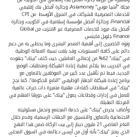
مجلة "أشيا موني" Asiamoney، وجائزة أفضل بنك إقليمي
للخدمات المصرفية للشركات في الشرق الأوسط من CPI
Financial، وجائزة أفضل مؤسسة إسلامية في الكويت، وجائزة
أفضل بنك مزود للخدمات المصرفية عبر الانترنت من Global
Finance جلوبل فايننس.
ونوه الخضيرى إلى أهمية العنصر البشرى وما يحظى به من دعم
دائم على كافة المستويات، وقد بلغت نسبة العمالة الوطنية
في "بيتك" 62% من إجمالي العاملين، حيث كثف "بيتك" جهوده
في التدريب بما يلائم عملية إعادة الهيكلة ومتطلبات الوضع
الجديد، فيما تم تأهيل عدد كبير من الموظفين بالتعاون مع
برنامج إعادة هيكلة الجهاز الوظيفي "التابع للحكومة"، كما نجح
"بيتك" في استقطاب كفاءات مهنية متميزة ذات خبرات عالمية
للعمل في إدارات وقطاعات يعول "بيتك" على دورها المهم في
المرحلة المقبلة.
وأضاف: يحرص "بيتك" على خدمة المجتمع وتحمل مسئوليته
الاجتماعية بالتعاون والتنسيق مع الجهات الرسمية، وقدم خلال
العام الماضي 21 مليون دينار إلى بيت الزكاة ضمن هذا النهج
الذي يعتز "بيتك" بأنه أول من أرسى دعائمه في السوق المحلى