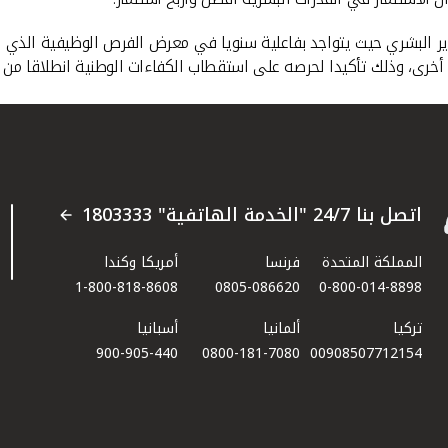
وير البشري حيث يتواجد بفاعلية سنويا في معرض الفرص الوظيفية الذي 
اتصل بنا 24/7 "الخدمة الهاتفية" 1803333
المملكة المتحدة
فرنسا
أمريكا وكندا
1-800-818-8608
0805-086620
0-800-014-8898
تركيا
ألمانيا
أسبانيا
900-905-440
0800-181-7080
00908507712154​