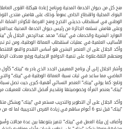
البنوك المحلية والقطاع الخاص عموماً ،وذلك على هامش منتدى التوظي
الوطني في استقطاب حديثي التخرج ومنح الفرصة للكوادر الشابة ال
وعلى هامش تسلمه الجائزة من رئيس ديوان الخدمة المدنية عبدالعزيز ع
الموارد البشرية والخدمات في "بيتك" محمد عبدالرحمن الجلال بأن "بي
الأساليب العلمية في عمليات استقطاب العمالة الوطنية، ومن ثم تد
وأكد الجلال على ان العنصر البشري هو أساس التقدم والنمو الاقتص
ومنحهم الثقة،علاوة على تنمية الدوافع الايجابية ورفع معدلات الرض
الماضي، مما ساعد في ثبات نسبة العمالة الوطنية في "بيتك" والتي تبلغ 62% من إجمالي العاملين في
"بيتك" بعنصر المرأة وخصوصيتها وتقديم أفضل الخدمات للعميلات من 
"بيتك" قبل نحو 6 أعوام ساهم في زيادة الفرص التدريبية لما له من مزايا متعددة.
وأضاف إن بيئة العمل في "بيتك" تتميز بتنوعها بين عدة مجالات وأسو
مشابهة،منوها بتركيز "بيتك" على تطوير قدرات وأداء موظفيه باعتبار أ