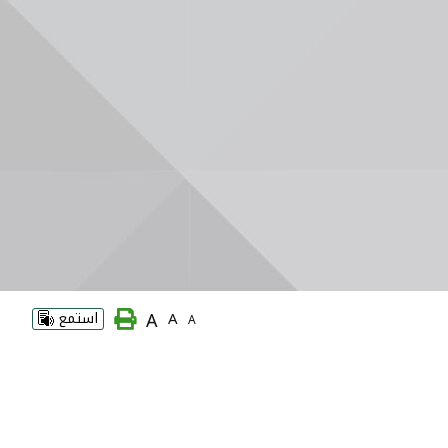
A
A
استمع
A