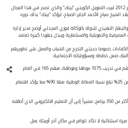
منح كل من ديوان الخدمة المدنية وبرنامج إعادة هيكلة القوى العاملة والجهاز التنفيذي للدولة جائزة تدريب وتوظيف العمالة الوطنية في عام 2012 لبيت التمويل الكويتي "بيتك" والذي تصدر في هذا المجال
الشيخ صباح الأحمد الجابر الصباح، ليؤكد "بيتك" بذلك دوره
الجهاز التنفيذي للدولة بالوكالة فوزي المجدلي أوضح مدير إدارة
 المصرفية والتمويلية والاستثمارية ويبذل جهودا كبيرة تعتمد
ب الكفاءات خصوصا حديثي التخرج من الشباب والعمل على تطويرهم
 البنك ضمن خططه ومسؤولياته الاجتماعية.
وأشار الجلال إلى أن برنامج المعينين الجدد الذي بادر به "بيتك" كأول شركة تتعاون مع برنامج إعادة الهيكلة في هذا المجال قبل 8 سنوات ساهم في تدريب 1075 موظفا وموظفة، منهم 165 في العام
وتابع: كما يولي "بيتك" العنصر النسائي أهمية كبرى حيث تصل نسبة السيدات من إجمالي العاملين في الفروع المصرفية والتجارية إلى أكثر من 25% تبلغ نسبة العمالة الوطنية منها 90% مما يؤكد اهتمام
وأكد الجلال على أن التطوير والتدريب مستمر في "بيتك" وبشكل متنام حيث منح البنك موظفيه أكثر من 6500 فرصة ومقعد تدريبي من خلال أكثر من 350 برنامج، مشيراً إلى أن التعليم الالكتروني الذي أطلقه
زة استثنائية لا تكاد تتوافر في مكان آخر أوبيئة عمل