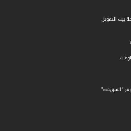
ة بيت التمويل
ومات
ورمز "السويفت"