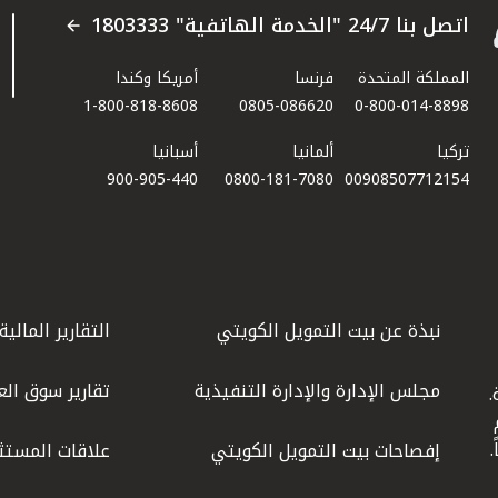
اتصل بنا 24/7 "الخدمة الهاتفية" 1803333
المملكة المتحدة
فرنسا
أمريكا وكندا
1-800-818-8608
0805-086620
0-800-014-8898
تركيا
ألمانيا
أسبانيا
900-905-440
0800-181-7080
00908507712154​
نبذة عن بيت التمويل الكويتي
التقارير المالية
مجلس الإدارة والإدارة التنفيذية
تقارير سوق الع
.
ليوم
إفصاحات بيت التمويل الكويتي
علاقات المستث