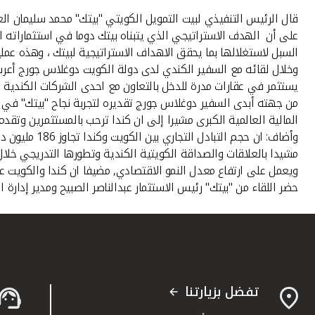
قال الرئيس التنفيذي لبيت التمويل الكويتي "بيتك" محمد سليمان الع
على أن الهدف الاستراتيجي الذي يتبناه بيتك دوما في استثماراته
السبل لاستغلالها بما يحقق الاهداف الاستراتيجية لبيتك ، وهذه 
يستثمر في عقارات مدرة للدخل بالتعاون مع احدى الشركات الكندية ا
من جهته أبدى السفير دوغلاس جورج تقديره لتجربة نجاح "بيتك" في
المالية العالمية الكبرى مشيرا إلى ان كندا ترحب بالمستثمرين وتقد
مشيدا بالعلاقات والصداقة الكويتية الكندية وتطورها التدريجي خلا
ويعمل على ارتفاع معدل النمو الاقتصادي, مضيفا ان كندا والكويت عززتا في سبتمبر 2011 هذا الالتزام, حين تم توقيع اتفاقية تشجيع 
حضر اللقاء من "بيتك" رئيس الاستثمار عبدالناصر الصبيح ومدير إدارة ا
تفضل بزيارتنا