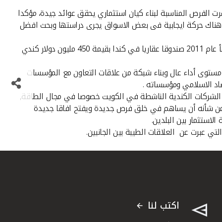
رت الفرص المناسبة لبناء كيان استثماري يحقق عوائد جيدة، مؤكدا
ن هناك حركة ايجابية فى بعض الاسواق يجرى دراستها وبحث افضل
وخلال لقائه مع السفير الكندي لدى دولة الكويت دوغلاس جورج أعرب العمر عن سعادة بيتك وتقديره لهذه الزيارة، مشيرا إلى أن "بيتك" أنشأ عام 2011 صندوقا عقاريا في كندا بقيمة 450 مليون دولار كندي
مستوى أداء عال وبناء شبكة من علاقات التعاون مع المؤسسات
صاد الاسلامي ومؤسساته .
ر في عام 2011 وذلك بزيادة 43% عن العام الذي سبقه, وهناك بعض الشركات الكندية الناشطة في الكويت خصوصا في مجال الطاقة,
ذي من شأنه أن يساهم في خلق فرص جديدة ويفتح افاقا جديدة
التي عبرت عن العلاقات الطيبة بين الجانبين.
اكتب لنا