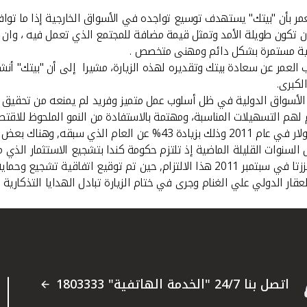
مر بأن "بيتك" يستهدف توسيع تواجده في الأسواق الخارجية إذا ما تواف
 ان تكون طويلة الأمد وتمثل قيمة مضافة للمجتمع الذي تعمل فيه ، وا
عملية مستمرة بشكل دائم ومهنى متخصص .
لكبرى.
 الأسواق الدولية في ظل أسلوب عمل متميز وفريد لم يمنعه من تحقيق 
م لهم التسهيلات المناسبة، ومهتمة بالاستفادة من النمو الملحوظ للاقت
وأضاف: ان حجم التبادل التجاري بين الكويت وكندا تجاوز 186 مليون دولا
ل السنوات القليلة الماضية إذ تلتزم حكومة كندا بتشجيع الاستثمار ال
وحماية الاستثمار بين البلدين.
لعقار الدولي علي الغنام وجرى في ختام الزيارة تبادل الهدايا التذكارية 
اتصل بنا 24/7 "الخدمة الهاتفية" 1803333