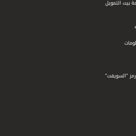
ة بيت التمويل
ومات
ورمز "السويفت"