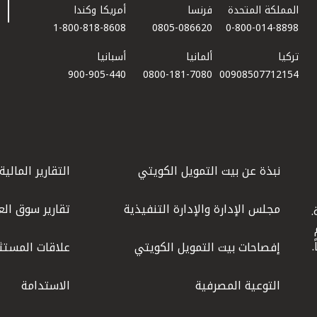
المملكة المتحدة
فرنسا
أمريكا وكندا
1-800-818-8608
0805-086620
0-800-014-8898
تركيا
ألمانيا
أسبانيا
900-905-440
0800-181-7080
00908507712154​
نبذة عن بيت التمويل الكويتي
التقارير المالية
مجلس الإدارة والإدارة التنفيذية
تقارير سوق الع
.
ليوم
إفصاحات بيت التمويل الكويتي
علاقات المستث
التوعية المصرفية
الاستدامة