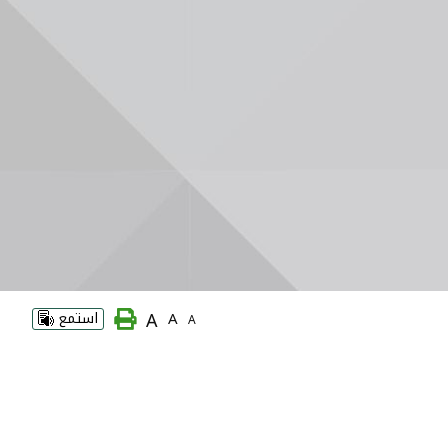
A
A
استمع
A