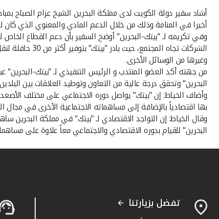
أشاد سفير دولة الكويت لدى مملكة البحرين الشيخ عزام الصباح بمب
أخيرا في المنامة وذلك من خلال الدعم المادي والمعنوي الذي كان له 
وفي تكريمه لـ "بيتك-البحرين" أوضح السفير بأن دعم القطاع الخاص ل
الشركات تجاه ا
وغيرها من الوسائل الأخرى.
من جهته أكد العضو المنتدب و الرئيس التنفيذي لـ "بيتك-البحرين" عب
البحرين" وتحقق درجة عالية من التعاون وتوطيد العلاقات بين البلدين
وأضاف الخياط: إن "بيتك" يواصل دوره الاجتماعي على مختلف الأصعدة
بها اقتصادياً بالإضافة إلى مساهماته الاجتماعية الأخرى في مجال ال
وقال الخياط: إن التواجد الاقتصادي لـ "بيتك" في مملكة البحرين سا
البحرين" للقيام بدوره الاقتصادي والاجتماعي معاً علاوة على مساهما
تفضل بزيارتنا