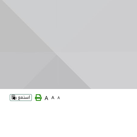
A
A
استمع
A