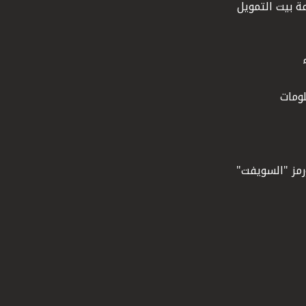
ة بيت التمويل
ومات
ورمز "السويفت"