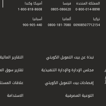
المملكة المتحدة
فرنسا
أمريكا وكندا
1-800-818-8608
0805-086620
0-800-014-8898
تركيا
ألمانيا
أسبانيا
900-905-440
0800-181-7080
00908507712154​
نبذة عن بيت التمويل الكويتي
التقارير المالية
مجلس الإدارة والإدارة التنفيذية
تقارير سوق الع
.
ليوم
إفصاحات بيت التمويل الكويتي
علاقات المستث
التوعية المصرفية
الاستدامة