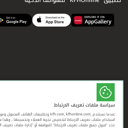
سياسة ملفات تعريف الارتباط
عندما تستخدم ,kfh.com, kfhonline.com وتطبيقات ا
استخدام ملفات تعريف الارتباط لتخصيص تجربة العملاء وتحسينها ، وهذا س
حدد "قبول جميع ملفات تعريف الارتباط" للموافقة أو "إدارة ملفات تعريف ال