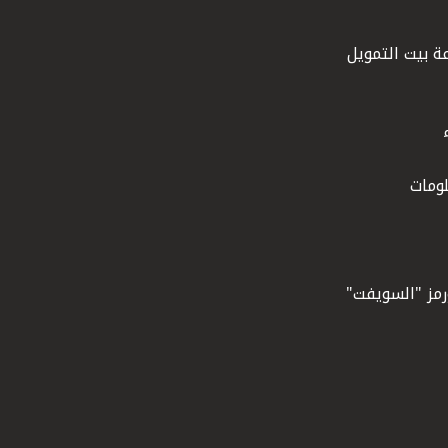
ة بيت التمويل
ومات
ورمز "السويفت"