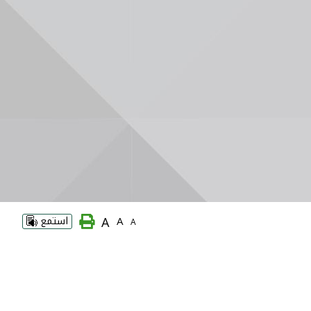
A
A
استمع
A