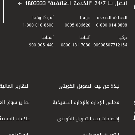
اتصل بنا 24/7 "الخدمة الهاتفية" 1803333
المملكة المتحدة
فرنسا
أمريكا وكندا
1-800-818-8608
0805-086620
0-800-014-8898
تركيا
ألمانيا
أسبانيا
900-905-440
0800-181-7080
00908507712154​
نبذة عن بيت التمويل الكويتي
التقارير المالية
مجلس الإدارة والإدارة التنفيذية
تقارير سوق الع
.
ليوم
إفصاحات بيت التمويل الكويتي
علاقات المستث
التوعية المصرفية
الاستدامة