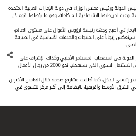
س الدولة ورئيس مجلس الوزراء في دولة الإمارات العربية المتحدة
نوعية لخريطتها الاقتصادية المتكاملة، وهو ما يؤهلها بقوة لأن
د الإماراتي أصبح وجهة رئيسة لرؤوس الأموال على مستوى العالم،
ي سينعكس إيجاباً على المنتجات والخدمات الأساسية في الصيرفة
لامي.
دور الدولة في استقطاب المستثمر الأجنبي وكذلك الإشراف على
المكاتب التمثيلية الخارجية، بالإضافة إلى إزالة المعوقات التي تواجه المؤسسات والحكومات الراغبة في دخول السوق الإماراتي وإقامة ملتقى الاستثمار السنوي الذي يستقطب نحو 2000 من رجال الأعمال
مصدر رئيسي للدخل، كما أطلقت مشاريع ضخمة خلال العامين الأخيرين
 الشرق الأوسط وأفريقيا، بالإضافة إلى أكبر مركز للتسوق في