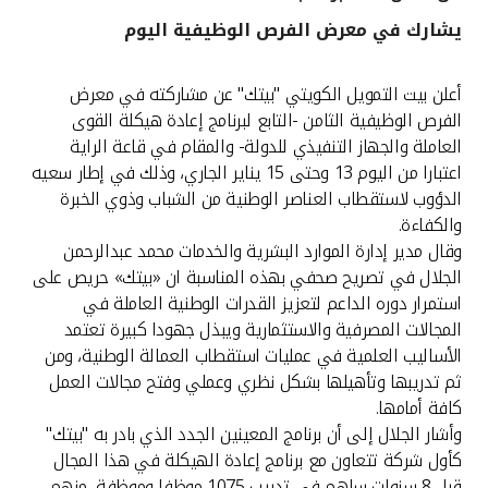
يشارك في معرض الفرص الوظيفية اليوم
القنوات المصرفية
أعلن بيت التمويل الكويتي "بيتك" عن مشاركته في معرض
أدوات وخدمات
الفرص الوظيفية الثامن -التابع لبرنامج إعادة هيكلة القوى
العاملة والجهاز التنفيذي للدولة- والمقام في قاعة الراية
خدمات ما بعد البيع
اعتبارا من اليوم 13 وحتى 15 يناير الجاري، وذلك في إطار سعيه
الدؤوب لاستقطاب العناصر الوطنية من الشباب وذوي الخبرة
والكفاءة.
وقال مدير إدارة الموارد البشرية والخدمات محمد عبدالرحمن
اتصل بنا
الجلال في تصريح صحفي بهذه المناسبة ان «بيتك» حريص على
استمرار دوره الداعم لتعزيز القدرات الوطنية العاملة في
مواقع الفروع وأجهزة الصرف الآلي
المجالات المصرفية والاستثمارية ويبذل جهودا كبيرة تعتمد
الأساليب العلمية في عمليات استقطاب العمالة الوطنية، ومن
ألمانيا
ثم تدريبها وتأهيلها بشكل نظري وعملي وفتح مجالات العمل
كافة أمامها.
ماليزيا
وأشار الجلال إلى أن برنامج المعينين الجدد الذي بادر به "بيتك"
كأول شركة تتعاون مع برنامج إعادة الهيكلة في هذا المجال
قبل 8 سنوات ساهم في تدريب 1075 موظفا وموظفة، منهم