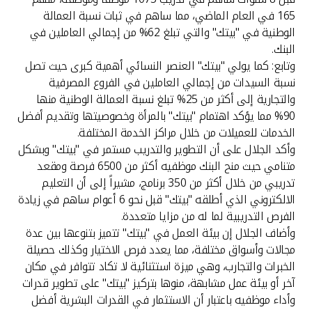
تركيا
165 في العام الماضي، مما ساهم في ثبات نسبة العمالة
الوطنية في "بيتك" والتي تبلغ 62% من إجمالي العاملين في
مصر
البنك.
وتابع: كما يولي "بيتك" العنصر النسائي أهمية كبرى حيث تصل
المملكة المتحدة
نسبة السيدات من إجمالي العاملين في الفروع المصرفية
والتجارية إلى أكثر من 25% تبلغ نسبة العمالة الوطنية منها
90% مما يؤكد اهتمام "بيتك" بالمرأة وخصوصيتها وتقديم أفضل
مملكة البحرين
الخدمات للعميلات من خلال مراكز الخدمة المختلفة.
وأكد الجلال على أن التطوير والتدريب مستمر في "بيتك" وبشكل
متنامي حيث منح البنك موظفيه أكثر من 6500 فرصة ومقعد
تدريبي من خلال أكثر من 350 برنامج، مشيراً إلى أن التعليم
الالكتروني الذي أطلقه "بيتك" قبل نحو 6 أعوام ساهم في زيادة
الفرص التدريبية لما له من مزايا متعددة.
وأضاف الجلال إن بيئة العمل في "بيتك" تتميز بتنوعها بين عدة
مجالات وأسواق مختلفة، مما يعدد فرص الاختيار وكذلك حصيلة
الخبرات والتجارب، وهي ميزة استثنائية لا تكاد تتوافر في مكان
آخر أو بيئة عمل مشابهة، منوها بتركيز "بيتك" على تطوير قدرات
وأداء موظفيه باعتبار أن الاستثمار في القدرات البشرية أفضل