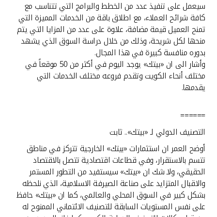
سيعمل على تنفيذ عدد من الخطط والبرامج التي تتناسب مع
كافة شرائح العملاء، مع اطلاق باقة من الخدمات المميزة التي
تمنح العميل قيمة مضافة، علاوة على عدد من المزايا التي يتم
منحها لكل شريحة، وذلك من خلال دراسة السوق الذي يشهد
بدوره منافسة كبيرة في هذا المجال.
وأشار الى ان «بيتك» يوجد اليوم في أكثر من 50 موقعاً في
مختلف أنحاء الكويت وتقدم فروعه مختلف الخدمات التي
يقدمها.
======
التصنيف الدولي لـ «بيتك».. ثابت
أوضح العمر ان استثمارات «بيتك» الخارجية تتركز في مناطق
تتسم بالاستقرار، وفي قطاعات اقتصادية تتصل بالاقتصاد
الحقيقي، ولا شك ان «بيتك» سيستفيد من التطور المستمر
والاقبال المتزايد على صناعة الصيرفة الاسلامية، الذي نلحظه
بشكل كبير في السوق المحلي والعالمي، كما ان «بيتك» حافظ
على نفس المستويات السابقة للتصنيف الائتماني الممنوح له