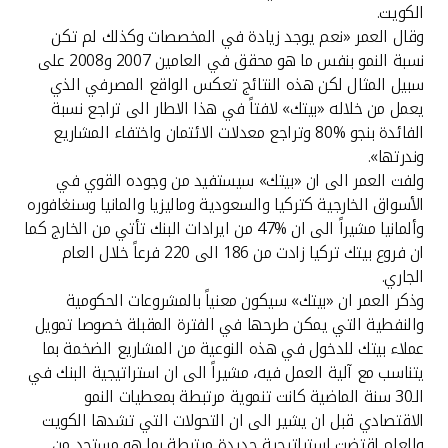
الكويت.
وقال العمر «نعم يوجد زيادة في المخصصات وكذلك لم تكن
نسبة النمو بنفس ما هو محقق في العامين 2007 و2008 على
سبيل المثال لكن هذه النتائج تعكس الواقع المصرفي الذي
يعمل من خلاله «بيتك» لافتاً في هذا الاطار الى تراجع نسبة
الفائدة بنجو %80 وتراجع معدلات الائتمان واختفاء المشاريع
وندرتها».
ولفت العمر الى ان «بيتك» سيستفيد من وجوده القوي في
الأسواق الخارجية كتركيا والسعودية وماليزيا والمانيا وسنغافوره
وألمانيا مشيراً الى ان %47 من ايرادات البنك تأتي من الخارج كما
ان فروع بيتك تركيا زادت من 186 الى 220 فرعاً خلال العام
الجاري.
وذكر العمر ان «بيتك» سيكون معنياً بالمشروعات الحكومية
والنفطية التي يمكن طرحها في الفترة المقبلة خصوصا تمويل
عملاء بيتك للدخول في هذه النوعية من المشاريع الضخمة بما
يتناسب مع آلية العمل فيه، مشيراً الى ان استراتيجية البنك في
الـ30 سنة الماضية كانت تنموية مرتبطة بمعطيات النمو
الاقتصادي قبل ان يشير الى ان التحولات التي تشدها الكويت
والعام اقتضت استراتيجية جديدة مرتبطة بما هو مستجد من