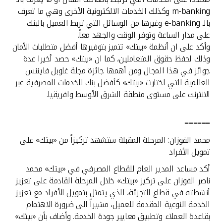
m-banking وكذلك الخدمات الالكترونية الأخرى وهي ما تعرف
بالـ e-banking وغيرها من الوسائل التي تربط العميل بالبنك
على مدار الساعة وتوفر الوقت والجهد معاً.
وأكد على ان أنظمة «بيتك» تتميز بتوفيرها أفضل متطلبات الأمان
وذلك لحفظ حقوق المتعاملين، كما ان «بيتك» حصد أخيرا عدة
جوائز في هذا المجال ومن أهمها جائزة مجلة غلوبل فايننس
العالمية التي اختارت «بيتك» كأفضل بنك للخدمات المصرفية عبر
الانترنت على مستوى منطقة الشرق الأوسط وافريقيا.
======
محمد الفوزان: المرحلة المقبلة ستشهد تركيزاً من «بيتك» على
تمويل الأفراد
أكد مساعد المدير العام للقطاع المصرفي في «بيتك» محمد
ناصر الفوزان على تركيز «بيتك» خلال المرحلة القادمة على تعزيز
أنشطته في قطاع التجزئة، الذي يتمثل بتمويل الأفراد مع تعزيز
الخدمة النوعية المقدمة للعميل، مشيراً الى ضرورة الاهتمام
بقاعدة العملاء وتطبيق معايير جودة الخدمة. وأضاف بأن «بيتك»