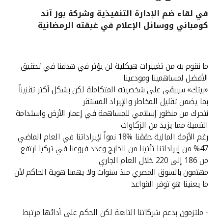
في لقاء ضم الإدارة التنفيذية وشركة بوز آند
القنوات المصرفية
كومباني ووسائل الإعلام في غبقته الرمضانية
أدوات وخدمات
ما نقوم به من تغييرات هيكلية لن يؤثر في هدفنا في تحقيق
خدمات ما بعد البيع
الأفضل لمساهمينا ومودعينا
«بيتك» سيبقى على شخصيته المتكاملة لكن بشكل أكثر تقنيناً
بما يضمن تقليل المخاطر والإيراد المستقر
نتحرك من منظور إسلامي للمساهمة في إعمار الأرض واستدامة
اتصل بنا
التنمية مما يزيد من الزكاوات
رغم الأزمة المالية حققنا %18 نمواً لإيراداتنا في العام الماضي
مواقع الفروع وأجهزة الصرف الآلي
%47 من إيراداتنا تأتينا من الخارج وعدد فروعنا في تركيا ارتفع
من 186 إلى 220 خلال العام الجاري
ألمانيا
مهتمون بالسوق المصري منذ سنوات ولا يهمنا هوية الحاكم لأن
ما يعنينا هو توفر القواعد
ماليزيا
- ملتزمون بدعم شركاتنا التابعة لكن الحكم على أدائها مرتبط