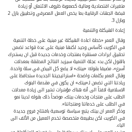
متغيرات اقتصادية ومالية كصعوبة ظروف الائتمان أو زيادة
قبضة الجهات الرقابية بما يخص العمل المصرفي وتطبيق بازل 2
وبازل 3.
إعادة الهيكلة والتنمية
وقال العمر «خطة اعادة الهيكلة غير مبنية على خطة التنمية
في الكويت كأساس وحيد لكنها مبنية على عدة قواعد تضمن
تحقيق ايرادات مستقرة بمنتجات وخدمات جديدة قبل ان يستدرك
بالقول لكن بدء عجلة التنمية سيزيد النتائج المحققة بمعدلات
أسرع»، مضيفا بقوله: «بيتك» لا يضع كل البيض في سلة واحدة.
وقال العمر بكلمات واضحة «استراتيجيتنا الجديدة ستحافظ على
ريادتنا التي تضمن لـ«بيتك» ان يكون في مقدمة البنوك
الاسلامية لافتاً الى أنه هناك مؤشرات تشير الى زيادة معدلات
الطلب على منتجات وخدمات بيتك، موضحاً ذلك بقوله لدينا نمو
في الطلب على خدماتنا ومنتجاتنا».
وذكر العمر ان بيتك يتبع سياسة توسعية بافتتاح فروع جديدة
في الكويت لكن بطبيعة متخصصة تخدم العميل من الألف الى
الياء.