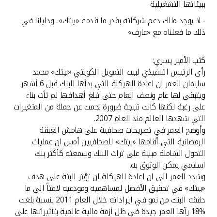
تركيا
ببيئاتها التشغيلية
- لا يوجد مالك دعم شركاته بقدر ما قدمه «بيتك».. ودليلنا في
مصر
ذلك ما فعلناه مع «عارف»
المملكة المتحدة
كتب الأمير يسري:
رأى الرئيس التنفيذي لبيت التمويل الكويتي «بيتك» محمد
مملكة البحرين
سليمان العمر ان اعادة الهيكلة التي بدأها البنك قبل 6 أشهر
ويتبقى لها عام ونصف العام حتى تبلغ أهدافها لم تأت بناء
على رغبة لكنها كانت نتيجة ضرورة نجمت عن جملة من المتغيرات
التي شهدها العالم منذ العام 2007.
وأوضح العمر في تصريحات صحافية على هامش الغبقة
الرمضانية التي أقامها «بيتك» للصحافيين أمس ان عمليات
التحول الشاملة مبنية على تراث البنك وسمعته كأكثر بنك
اسلامي يمكن الوثوق به.
وشدد العمر الى ان اعادة الهيكلة لن تؤثر البتة على هدف
«بيتك» في تحقيق الأفضل لمساهميه ومودعيه لافتاً الى ما
حققه البنك من نمو في ايراداته خلال العام 2011 بنسبة بلغت
%18 رآها العمر جيدة في ظل أزمة مالية عالمية بتأثيراتها على