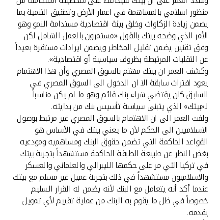
وشدد العمر على ان بيتك سيحافظ على شخصيته المتكاملة من
منظور اسلامي بالمساهمة في اعمار الأرض وتحقيق التنمية بما
يضمن زيادة الزكاوات وخلق بيئة اقتصادية مستدامة النمو وهو
الأمر الذي وضحه بيتك بالقول «مستمرون بالعمل الشامل لكن
وفق تقنين يضمن تقليل المخاطر ويضمن ايرادات مستقرة بعيداً
عن التقلبات المرتبطة بظروف سياسية أو اقتصادية».
وكشف العمر ان بيتك مهتم بالسوق المصري وأن هذا الاهتمام
يعود لفترات سابقة الا ان الدخول الى السوق المصري في
السابق كان يقتضي شراء بنك قائم وهو ما لم يكن مناسباً
لـ«بيتك» الذي يتبنى سياسة تأسيس بنك من بدايته.
ولفت العمر الى ان الاهتمام بالسوق المصري غير مرتبط بوصول
الاسلاميين الى الحكم لأن ما يعني بيتك في الأساس هو
القواعد الحاكمة التي تضمن حقوق البنك ومساهميه ومودعيه
بغض النظر عن طبيعة الطبقة الحاكمة مستشهداً بتجربة بيتك
في تركيا التي مر على حكمها الليبرالي والعلماني والعسكر
والاسلاميون مستشهداً في ذلك بتجربة عميل غير مسلم مع بيتك
عندما أكد أنه يتعامل مع البنك لأنه يضمن له القرار السليم
خصوصاً في ظل ما يقوم به البنك من عملية تقييم لأي تمويل
يقدمه.