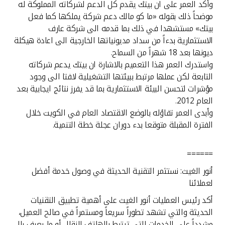
وأكد العمر على ان بيتك يقدم كل الدعم لشركاته المملوكة له
موضحاً ذلك بقوله «ما كو مالك دعم شركة يملكها كما فعل
بيتك» مستشهدا في ذلك بما قدمه الى شركة عارف
الاستثمارية بدءاً من سداد مديونياتها الخارجية الى اعادة هيكلة
ديونها بعد 18 شهراً من السماح.
واستدرك العمر هذا التعميم بالاشارة ان بيتك يدعم شركاته
التابعة لكن عملها مرتبط ببيئتها التشغيلية لافتا الى وجود
مؤشرات لتحسن البيئة الاستثمارية بما قد يفرز نتائج ايجابية بعد
العام 2012.
وأبدى العمر تفاؤله بالوضع الاقتصاد العام في الكويت خلال
الفترة المقبلة متوقعا بدء دوران عجلة خطة التنمية.
======
أنور الغيث: نستثمر التقنية الحديثة في وصول خدمة أفضل
لعملائنا
أكد رئيس العمليات أنور الغيث على أهمية تطبيق التقنيات
الحديثة والتي تشهد تطوراً سريعاً ومستمراً في صالح العميل،
مشدداً على الخدمات التي ترتبط بالهاتف النقال أو ما يعرف بالـ