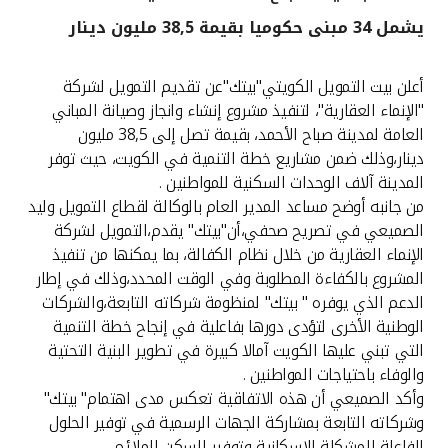
يشمل 34 مبنى حكوميا بقيمة 38,5 مليون دينار
القنوات المصرفية
أعلن بيت التمويل الكويتي"بيتك"عن تقديم التمويل لشركة
أدوات وخدمات
"الإنماء العقارية"، لتنفيذ مشروع إنشاء وانجاز وصيانة المباني
العامة لمدينة صباح الأحمد، بقيمة تصل إلى 38,5 مليون
خدمات ما بعد البيع
دينار،وذلك ضمن مشاريع خطة التنمية في الكويت، حيث توفر
المدينة آلاف الوحدات السكنية للمواطنين .
من جانبه أوضح مساعد المدير العام بالوكالة لقطاع التمويل وليد
الصميعي في تصريح صحفي،أن"بيتك" يقدم،التمويل لشركة
اتصل بنا
الإنماء العقارية من خلال نظام الكفالة، بما يمكنها من تنفيذ
المشروع بالكفاءة المطلوبة وفي الوقت المحدد،وذلك في إطار
مواقع الفروع وأجهزة الصرف الآلي
الدعم الذي يوفره " بيتك" لمنظومة شركاته التابعة،والشركات
الوطنية الأخرى لتؤدى دورها بفاعلية في إنجاح خطة التنمية
ألمانيا
التي تبني عليها الكويت آمالا كبيرة في تطوير البنية التحتية
والوفاء باحتياجات المواطنين .
ماليزيا
وأكد الصميعي أن هذه الاتفاقية تعكس مدى اهتمام" بيتك"
وشركاته التابعة بمشاركة الجهات الرسمية في توفير الحلول
الفاعلة للمشكلة الإسكانية وتوفير السكن الملائم