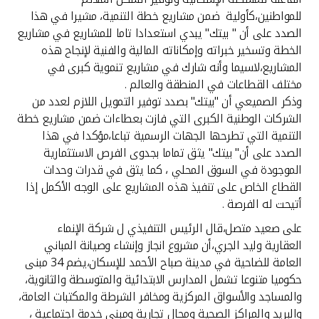
تركيا
للمواطنين،كأولية ضمن مشاريع خطة التنمية، مشيرا في هذا
الصدد على أن " بيتك" يبدي استعدادا تاما للمشاريع في مشاريع
مصر
الخطة وتسخير خبراته وإمكاناته المالية والفنية لإنجاح هذه
المشاريع،لاسيما وأنه شارك في مشاريع تنموية كبرى في
المملكة المتحدة
مختلف القطاعات في المنطقة والعالم .
وذكر الصميعي أن "بيتك" بصدد توفير التمويل اللازم لعدد من
الشركات الوطنية الكبرى التي فازت بعطاءات ضمن مشاريع خطة
مملكة البحرين
التنمية التي تطرحها الجهات الرسمية تباعا،مؤكدا في هذا
الصدد على أن" بيتك" يثق تماما بجدوى الفرص الاستثمارية
الموجودة في السوق المحلي ، كما يثق في قدرات وحدات
القطاع الخاص على تنفيذ هذه المشاريع على الوجه الأكمل إذا
أتيحت له الفرصة .
على صعيد متصل،قال الرئيس التنفيذي ل شركة الإنماء
العقارية وليد الجري،أن مشروع انجاز وإنشاء وصيانة المباني
العامة للضاحية في مدينة صباح الأحمد للإسكان،يضم 34 مبنى
حكوميا متنوعا تشمل المدارس الابتدائية والمتوسطة والثانوية،
والمساجد والأسواق المركزية ومخافر الشرطة والمكتبات العامة،
والبريد والمراكز الصحية ومحال تجارية ومبنى خدمة اجتماعية ،