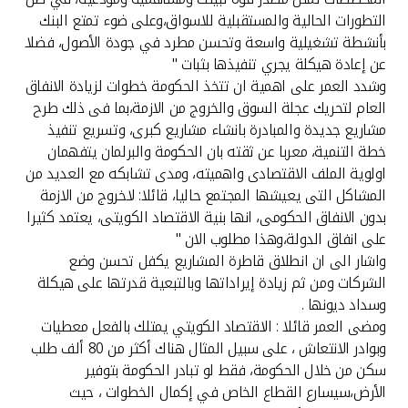
تركيا
التطورات الحالية والمستقبلية للاسواق،وعلى ضوء تمتع البنك
بأنشطة تشغيلية واسعة وتحسن مطرد في جودة الأصول، فضلا
مصر
عن إعادة هيكلة يجري تنفيذها بثبات "
وشدد العمر على اهمية ان تتخذ الحكومة خطوات لزيادة الانفاق
المملكة المتحدة
العام لتحريك عجلة السوق والخروج من الازمة،بما فى ذلك طرح
مشاريع جديدة والمبادرة بانشاء مشاريع كبرى، وتسريع تنفيذ
خطة التنمية، معربا عن ثقته بان الحكومة والبرلمان يتفهمان
مملكة البحرين
اولوية الملف الاقتصادى واهميته، ومدى تشابكه مع العديد من
المشاكل التى يعيشها المجتمع حاليا، قائلا: لاخروج من الازمة
بدون الانفاق الحكومى، انها بنية الاقتصاد الكويتى، يعتمد كثيرا
على انفاق الدولة،وهذا مطلوب الان "
واشار الى ان انطلاق قاطرة المشاريع يكفل تحسن وضع
الشركات ومن ثم زيادة إيراداتها وبالتبعية قدرتها على هيكلة
وسداد ديونها .
ومضى العمر قائلا : الاقتصاد الكويتي يمتلك بالفعل معطيات
وبوادر الانتعاش ، على سبيل المثال هناك أكثر من 80 ألف طلب
سكن من خلال الحكومة، فقط لو تبادر الحكومة بتوفير
الأرض،سيسارع القطاع الخاص في إكمال الخطوات ، حيث