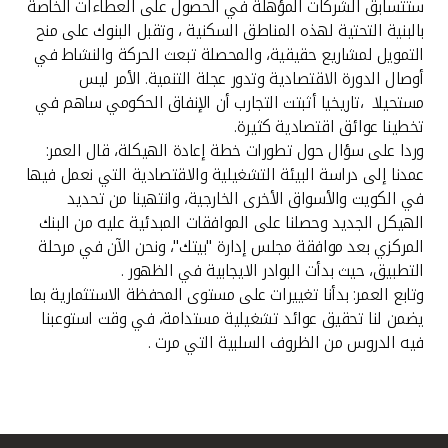
ستتسابق الشركات المؤهلة في الحصول على العطاءات الخاصة
بالبنية التحتية لهذه المناطق السكنية ، وتقبل البنوك على منح
التمويل لمشاريع حقيقية، والمحصلة تبعث الحركة والنشاط في
أوصال الدورة الاقتصادية وتدور عجلة التنمية. الأمر ليس
مستحيلا ،تاريخيا أثبتت التجارب أن الإنفاق الحكومي ساهم في
تخطينا عوائق اقتصادية كثيرة.
وردا على سؤال حول تطورات خطة إعادة الهيكلة، قال العمر:
عمدنا إلى دراسة البيئة التشغيلية والاقتصادية التي نعمل فيها
في الكويت والأسواق الأخرى الخارجية، وانتهينا من تحديد
الهيكل الجديد وحصلنا على الموافقات المبدئية عليه من البنك
المركزي بعد موافقة مجلس إدارة "بيتك"، ونحن الآن في مرحلة
التطبيق، حيث بدأت البوادر الايجابية في الظهور .
وتابع العمر: بدأنا تغييرات على مستوى المحفظة الاستثمارية بما
يضمن لنا تحقيق عوائد تشغيلية مستدامة، في وقت استوعبنا
فيه الدروس من الظروف السلبية التي مرت .