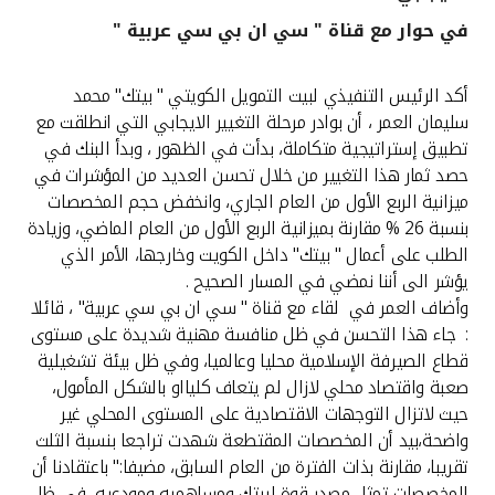
في حوار مع قناة " سي ان بي سي عربية "
القنوات المصرفية
أكد الرئيس التنفيذي لبيت التمويل الكويتي " بيتك" محمد
أدوات وخدمات
سليمان العمر ، أن بوادر مرحلة التغيير الايجابي التي انطلقت مع
تطبيق إستراتيجية متكاملة، بدأت في الظهور ، وبدأ البنك في
خدمات ما بعد البيع
حصد ثمار هذا التغيير من خلال تحسن العديد من المؤشرات في
ميزانية الربع الأول من العام الجاري، وانخفض حجم المخصصات
بنسبة 26 % مقارنة بميزانية الربع الأول من العام الماضي، وزيادة
الطلب على أعمال " بيتك" داخل الكويت وخارجها، الأمر الذي
اتصل بنا
يؤشر الى أننا نمضي في المسار الصحيح .
وأضاف العمر في لقاء مع قناة " سي ان بي سي عربية" ، قائلا
مواقع الفروع وأجهزة الصرف الآلي
: جاء هذا التحسن في ظل منافسة مهنية شديدة على مستوى
قطاع الصيرفة الإسلامية محليا وعالميا، وفي ظل بيئة تشغيلية
ألمانيا
صعبة واقتصاد محلي لازال لم يتعاف كليااو بالشكل المأمول،
حيث لاتزال التوجهات الاقتصادية على المستوى المحلي غير
ماليزيا
واضحة،بيد أن المخصصات المقتطعة شهدت تراجعا بنسبة الثلث
تقريبا، مقارنة بذات الفترة من العام السابق، مضيفا:" باعتقادنا أن
المخصصات تمثل مصدر قوة لبيتك ومساهميه ومودعيه، في ظل