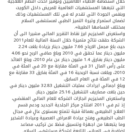
تركيا
خلال استضافة الاطباء العالميين وتوفير أحدث النظم العلاجية
التي تتبعها المستشفيات العالمية للمريض داخل الكويت
وبنفس الجودة التي تقدم له في تلك المستشفيات وذلك
مصر
لضمان استمرار وتيرة التميز الطبي لمستشفى السلام
بمختلف اقسامها الطبية».
المملكة المتحدة
واستعرض المخيزيم ابرز نقاط التقرير المالي مشيرا الى أن
الشركة حققت نتائج متميزة خلال السنة المالية للعام2011
حيث بلغ مجمل الارباح 7.66 مليون دينار بزيادة بلغت 2.24
مملكة البحرين
مليون دينار عما تحقق في 2010 وبلغ صافي الربح نحو 4.06
مليون دينار بفارق 1.4 مليون دينار عن عام 2010، وبلغ العائد
على رأس المال 31 في المئة مقارنة مع 20 في المئة في
2010، وبلغت نسبة الربحية 16 في المئة بفارق 33 مقارنة مع
12 في المئة في العام السابق.
وبلغ اجمالي ايرادات عمليات التشغيل 32.83 مليون دينار في
حين بلغت مصاريف التشغيل 25.16 مليون دينار.
واستعرض المخيزيم انجازات الشركه للعام المالي المنقضي،
إذ تم في 2011 افتتاح مركز الجلدية الجديد ودعم قسم
العلاج الطبيعي بعمالة فنية تتمتع بمستوى عالٍ في مجال
الطب الطبيعي وفتح عيادة الامراض العصبية وعيادة الشخير
وما يتبعها من اجهزة وتنسيق فضلا عن تركيب مصاعد
إضافية في المباني التابعة لشركة مستشفى السلام.