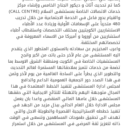
كما تم تحديث أثاث و ديكور الجناح الخامس وإنشاء مركز
خدمات الاتصالات الخاصة بمستشفى السلام (CALL CENTRE)
والقيام بدور فاعل في الخدمة الاجتماعية من خلال تدريب
480 متدرباً على الإسعافات الأولية وزيادة عدد الأطباء
الاستشاريين الكويتيين بمختلف التخصصات واستقطاب أطباء
استشاريين من أوروبا و أميركا من الاسماء المعروفة في
تخصصاتهم المختلفة.
واعرب المخيزيم عن سعادته بالمستوى المتطور الذي يتقدم
اليه المستشفى من عام لآخر حتى باتت من اكبر وانجح
المستشفيات الخاصة في الكويت ومنطقة الشرق الاوسط بما
تضمة من خدمات تتميز بملاحقاتها المستمرة لعالم التحديث
والتطوير الذي يطرأ على الساحة العالمية من يوم لآخر وثمن
في هذا الصدد دور الجمعية العمومية الداعم والدافع
لمجلس ادارة المستشفى لتنفيذ الخطط المعتمدة في هذا
المجال متوجهة اليهم بالتهنئة للنتائج الايجابية التي حققها
المستشفى خلال عامها المالي المنقضي واعدا بان يعمل
مجلس الادارة خلال العام الحالي ببذل مزيد من الجهد في
تنفيذ خططه الاستراتيجية القصيرة والطويلة الاجل والتي
تهدف الى تحقيق طموحات المساهمين وتسعى في الوقت
ذاته لتعزيز ثقة المرضى في المستشفى من خلال استمرار