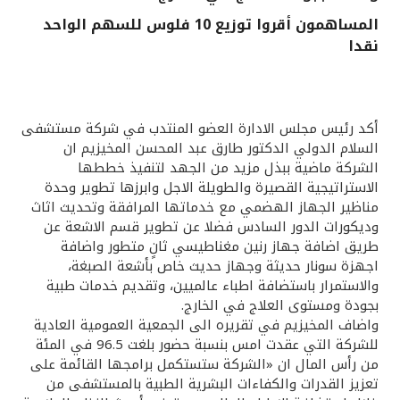
المساهمون أقروا توزيع 10 فلوس للسهم الواحد
القنوات المصرفية
نقدا
أدوات وخدمات
أكد رئيس مجلس الادارة العضو المنتدب في شركة مستشفى
خدمات ما بعد البيع
السلام الدولي الدكتور طارق عبد المحسن المخيزيم ان
الشركة ماضية ببذل مزيد من الجهد لتنفيذ خططها
الاستراتيجية القصيرة والطويلة الاجل وابرزها تطوير وحدة
اتصل بنا
مناظير الجهاز الهضمي مع خدماتها المرافقة وتحديث اثاث
وديكورات الدور السادس فضلا عن تطوير قسم الاشعة عن
طريق اضافة جهاز رنين مغناطيسي ثانٍ متطور واضافة
مواقع الفروع وأجهزة الصرف الآلي
اجهزة سونار حديثة وجهاز حديث خاص بأشعة الصبغة،
والاستمرار باستضافة اطباء عالميين، وتقديم خدمات طبية
ألمانيا
بجودة ومستوى العلاج في الخارج.
واضاف المخيزيم في تقريره الى الجمعية العمومية العادية
للشركة التي عقدت امس بنسبة حضور بلغت 96.5 في المئة
ماليزيا
من رأس المال ان «الشركة ستستكمل برامجها القائمة على
تعزيز القدرات والكفاءات البشرية الطبية بالمستشفى من