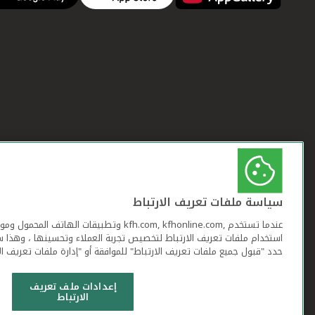
سياسة ملفات تعريف الارتباط
عندما تستخدم ,kfh.com, kfhonline.com وتطبيقات ا
استخدام ملفات تعريف الارتباط لتخصيص تجربة العملاء وتحسينها ، وهذا س
حدد "قبول جميع ملفات تعريف الارتباط" للموافقة أو "إدارة ملفات تعريف ال
إعدادات ملف تعريف
الارتباط
شروط وأحكام