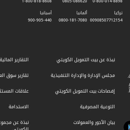
1-800-818-8608
0805-086620
0-800-014-8898
تركيا
ألمانيا
أسبانيا
900-905-440
0800-181-7080
00908507712154​
نبذة عن بيت التمويل الكويتي
التقارير المالية
مجلس الإدارة والإدارة التنفيذية
تقارير سوق الع
.
ليوم
إفصاحات بيت التمويل الكويتي
علاقات المستث
التوعية المصرفية
الاستدامة
بيان الأجور والعمولات
نبذة عن مجموع
الكويتي