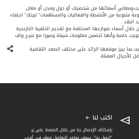
شوارع الكويت وتاريخها» في أكثر من 500 صفحة للتعريف بشوارع الكويت،ومعاني أسمائها من شخصيات أو دول ومدن أو معان
عة متنوعة من الأنشطة والفعاليات والمساهمات" لبيتك" احتفاء
البلاد .
خلال أسماء شوارعها المختلفة مع تقديم الخلفية التاريخية
 الكويت، خاصة وأنها تتضمن معلومات شيقة وصورا مع شرح واف
 بما يبرز موقعها الرائد على مختلف الصعد الثقافية
 للأجيال المقبلة.
اكتب لنا
بإمكانك الإتصال بنا من خلال الضغط على زر
"اتصل بنا". سوف نعاود التواصل معك في أقرب