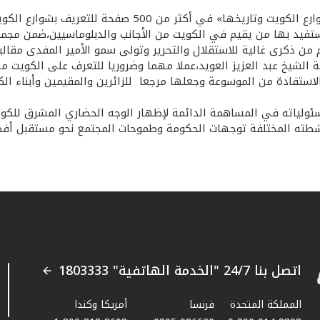
أعلن بيت التمويل الكويتي" بيتك" عن رعايته لموسوعة «معجم 
يستفيد بها من يقيم في الكويت من الأجانب والدبلوماسيين،ضمن مجمو
 من ذكرى غالية للاستقلال والتحرير وتولى سمو الأمير المفدى مقاليد 
الشيخ عبد العزيز العويد،عملا مهما وضروريا للتعرف على الكويت من 
سع الاستفادة من الموسوعة وجعلها مرجعا للزائرين والمقيمين وأبناء
ئولياته في المساهمة الدائمة لإظهار الوجه الحضاري المشرق للكويت
نشطته المختلفة توجهات الحكومة وطموحات المجتمع نحو مستقبل أفضل
اتصل بنا 24/7 "الخدمة الهاتفية" 1803333
المملكة المتحدة
فرنسا
أمريكا وكندا