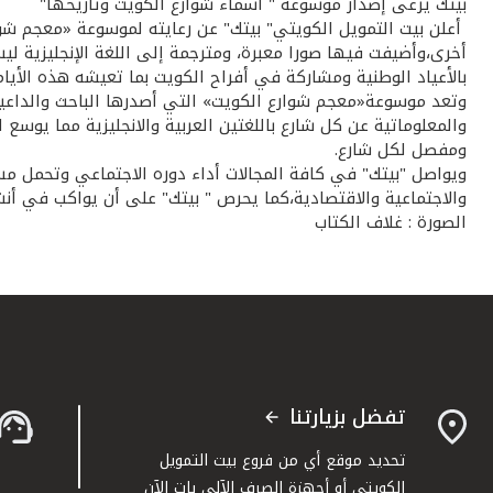
بيتك يرعى إصدار موسوعة " أسماء شوارع الكويت وتاريخها"
أخرى،وأضيفت فيها صورا معبرة، ومترجمة إلى اللغة الإنجليزية ل
بالأعياد الوطنية ومشاركة في أفراح الكويت بما تعيشه هذه الأيام
وتعد موسوعة«معجم شوارع الكويت» التي أصدرها الباحث والداعية 
والمعلوماتية عن كل شارع باللغتين العربية والانجليزية مما يو
ومفصل لكل شارع.
ويواصل "بيتك" في كافة المجالات أداء دوره الاجتماعي وتحمل مس
والاجتماعية والاقتصادية،كما يحرص " بيتك" على أن يواكب في أ
الصورة : غلاف الكتاب
تفضل بزيارتنا
تحديد موقع أي من فروع بيت التمويل
الكويتي أو أجهزة الصرف الآلي بات الآن