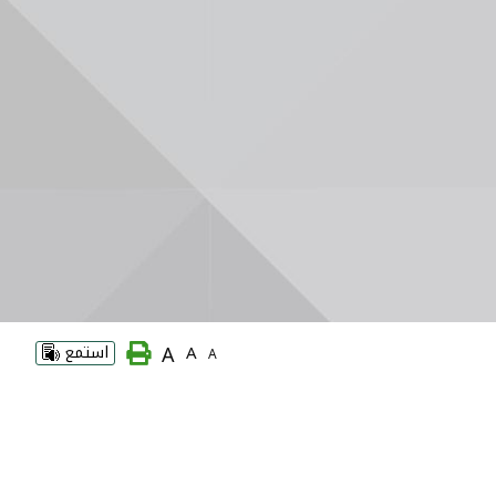
A
A
استمع
A