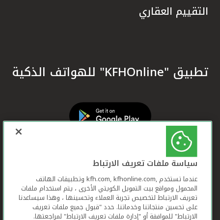
التقييم العقاري
تطبيق "KFHOnline" للهواتف الذكية
سياسة ملفات تعريف الارتباط
عندما تستخدم ,kfh.com, kfhonline.com وتطبيقات الهاتف
المحمول ومواقع بيت التمويل الكويتي الأخرى ، يتم استخدام ملفات
تعريف الارتباط لتخصيص تجربة العملاء وتحسينها ، وهذا سيساعدنا
على تحسين منتجاتنا وخدماتنا. حدد "قبول جميع ملفات تعريف
الارتباط" للموافقة أو "إدارة ملفات تعريف الارتباط" لمراجعتها.