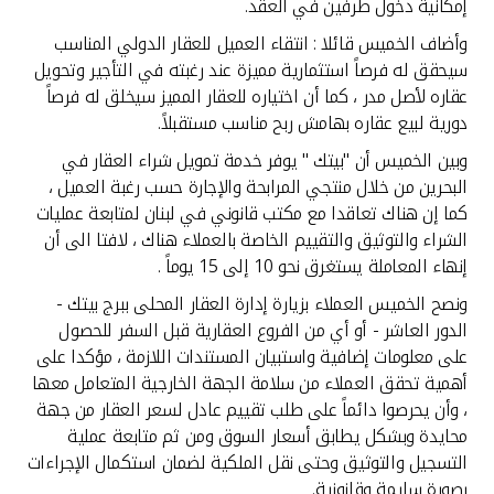
تركيا
إمكانية دخول طرفين في العقد.
وأضاف الخميس قائلا : انتقاء العميل للعقار الدولي المناسب
مصر
سيحقق له فرصاً استثمارية مميزة عند رغبته في التأجير وتحويل
عقاره لأصل مدر ، كما أن اختياره للعقار المميز سيخلق له فرصاً
دورية لبيع عقاره بهامش ربح مناسب مستقبلاً.
المملكة المتحدة
وبين الخميس أن "بيتك " يوفر خدمة تمويل شراء العقار في
البحرين من خلال منتجي المرابحة والإجارة حسب رغبة العميل ،
مملكة البحرين
كما إن هناك تعاقدا مع مكتب قانوني في لبنان لمتابعة عمليات
الشراء والتوثيق والتقييم الخاصة بالعملاء هناك ، لافتا الى أن
إنهاء المعاملة يستغرق نحو 10 إلى 15 يوماً .
ونصح الخميس العملاء بزيارة إدارة العقار المحلى ببرج بيتك -
الدور العاشر - أو أي من الفروع العقارية قبل السفر للحصول
على معلومات إضافية واستبيان المستندات اللازمة ، مؤكدا على
أهمية تحقق العملاء من سلامة الجهة الخارجية المتعامل معها
، وأن يحرصوا دائماً على طلب تقييم عادل لسعر العقار من جهة
محايدة وبشكل يطابق أسعار السوق ومن ثم متابعة عملية
التسجيل والتوثيق وحتى نقل الملكية لضمان استكمال الإجراءات
بصورة سليمة وقانونية.