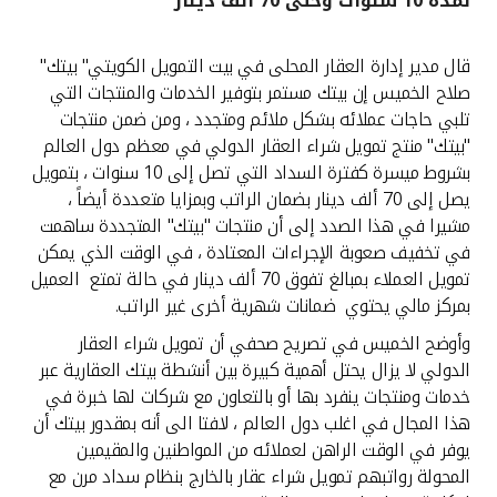
لمدة 10 سنوات وحتى 70 ألف دينار
القنوات المصرفية
قال مدير إدارة العقار المحلى في بيت التمويل الكويتي" بيتك"
صلاح الخميس إن بيتك مستمر بتوفير الخدمات والمنتجات التي
أدوات وخدمات
تلبي حاجات عملائه بشكل ملائم ومتجدد ، ومن ضمن منتجات
"بيتك" منتج تمويل شراء العقار الدولي في معظم دول العالم
خدمات ما بعد البيع
بشروط ميسرة كفترة السداد التي تصل إلى 10 سنوات ، بتمويل
يصل إلى 70 ألف دينار بضمان الراتب وبمزايا متعددة أيضاً ،
مشيرا في هذا الصدد إلى أن منتجات "بيتك" المتجددة ساهمت
في تخفيف صعوبة الإجراءات المعتادة ، في الوقت الذي يمكن
اتصل بنا
تمويل العملاء بمبالغ تفوق 70 ألف دينار في حالة تمتع العميل
بمركز مالي يحتوي ضمانات شهرية أخرى غير الراتب.
مواقع الفروع وأجهزة الصرف الآلي
وأوضح الخميس في تصريح صحفي أن تمويل شراء العقار
الدولي لا يزال يحتل أهمية كبيرة بين أنشطة بيتك العقارية عبر
ألمانيا
خدمات ومنتجات ينفرد بها أو بالتعاون مع شركات لها خبرة في
هذا المجال في اغلب دول العالم ، لافتا الى أنه بمقدور بيتك أن
ماليزيا
يوفر في الوقت الراهن لعملائه من المواطنين والمقيمين
المحولة رواتبهم تمويل شراء عقار بالخارج بنظام سداد مرن مع