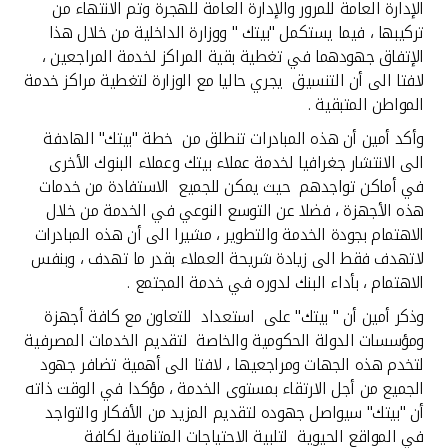
تركيا
الإدارة العامة للمرور والإدارة العامة للهجرة وتم الانتهاء من
تركيبها ، فيما يستكمل "بيتك " ووزارة الداخلية من خلال هذا
الإتفاق جهودهما في تغطية بقية المراكز لخدمة المراجعين ،
مصر
لافتا الى أن التنسيق يجري حاليا مع الوزارة لتغطية مراكز خدمة
المواطن المتبقية .
المملكة المتحدة
وأكد أمين أن هذه المبادرات تنطلق من خطة "بيتك" الهادفة
الى الانتشار جغرافيا لخدمة عملاء بيتك وعملاء البنوك الأخرى
مملكة البحرين
في أماكن تواجدهم حيث يمكن للجميع الاستفادة من خدمات
هذه الأجهزة ، فضلا عن التوسع النوعي في الخدمة من خلال
الاهتمام بجودة الخدمة والتطوير ، مشيرا الى أن هذه المبادرات
لاتهدف فقط الى زيادة شريحة العملاء بقدر ما تهدف ، وبنفس
الاهتمام ، بأداء البنك لدوره في خدمة المجتمع .
وذكر أمين أن " بيتك" على استعداد للتعاون مع كافة أجهزة
ومؤسسات الدولة الحكومية والخاصة لتقديم الخدمات المصرفية
لتخدم هذه الجهات ومراجعيها ، لافتا الى أهمية تضافر جهود
الجميع من أجل الارتقاء بمستوى الخدمة ، مؤكدا في الوقت ذاته
أن "بيتك" سيواصل جهوده لتقديم المزيد من الأفكار والتواجد
في المواقع الحيوية لتلبية الاحتياجات المتنامية لكافة