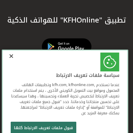
تطبيق "KFHOnline" للهواتف الذكية
سياسة ملفات تعريف الارتباط
عندما تستخدم ,kfh.com, kfhonline.com وتطبيقات الهاتف
المحمول ومواقع بيت التمويل الكويتي الأخرى ، يتم استخدام ملفات
تعريف الارتباط لتخصيص تجربة العملاء وتحسينها ، وهذا سيساعدنا
على تحسين منتجاتنا وخدماتنا. حدد "قبول جميع ملفات تعريف
الارتباط" للموافقة أو "إدارة ملفات تعريف الارتباط" لمراجعتها.
يمكنك معرفة المزيد عن
بيت التمويل الكويتي جميع الحقوق محفوظة © 2026
قبول ملفات تعريف الارتباط كلها