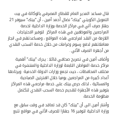
القنوات المصرفية
قال مساعد المدير العام للقطاع المصرفي بالوكالة في بيت
التمويل الكويتي "بيتك" نضال أحمد أمين ، أن "بيتك" سيوفر 21
أدوات وخدمات
جهاز صرف آلي في مراكز الخدمة بوزارة الداخلية لخدمة
المراجعين والموظفين في هذه المراكز لتوفير الاحتياجات
خدمات ما بعد البيع
اللازمة من النقد لمراجعي هذه المواقع ، ومساعدتهم في انجاز
معاملاتهم لدفع رسوم وغرامات من خلال خدمة السحب النقدي
من أجهزة الصرف الآلي .
وأضاف أمين في تصريح صحافي قائلا : يدرك "بيتك" أهمية
اتصل بنا
مراكز خدمة المواطن التابعة لوزارة الداخلية والمنتشرة في
مختلف المحافظات ، حيث تجمع وزارات الدولة الخدمية ويرتادها
مواقع الفروع وأجهزة الصرف الآلي
أعداد كبيرة من المراجعين يوميا خلال الفترتين الصباحية
والمسائية ، لذلك حرص بيتك على خدمة مراجعي هذه المراكز
ألمانيا
بتوفير هذه الأجهزة لتقديم خدمة السحب النقدي لتكتمل
منظومة الخدمة.
ماليزيا
وأشار أمين الى أن "بيتك" كان قد تعاقد في وقت سابق مع
وزارة الداخلية لتوفير 16 جهازا للصرف الآلي في مواقع تتبع