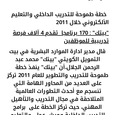
القنوات المصرفية
خطة طموحة للتدريب الداخلي والتعليم
الألكتروني خلال 2011
أدوات وخدمات
"بيتك" : 170 برنامجا
تقدم 4 آلاف فرصة
خدمات ما بعد البيع
تدريبية للموظفين
قال مدير ادارة الموارد البشرية في بيت
التمويل الكويتي "بيتك" محمد عبد
اتصل بنا
الرحمن الجلال،أن "بيتك" ينفذ خطة
مواقع الفروع وأجهزة الصرف الآلي
طموحة للتدريب والتطوير للعام 2011 تركز
على العديد من المحاور الهامة التي
ألمانيا
تنسجم مع أحدث التطورات العالمية
المتلاحقة في مجال التدريب والتأهيل
ماليزيا
المهني، حيث تركز الخطة على
برامج
التدريب الداخلية،وورش عمل، والتعليم