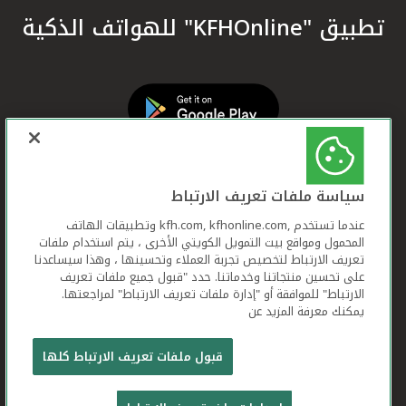
تطبيق "KFHOnline" للهواتف الذكية
سياسة ملفات تعريف الارتباط
عندما تستخدم ,kfh.com, kfhonline.com وتطبيقات الهاتف
المحمول ومواقع بيت التمويل الكويتي الأخرى ، يتم استخدام ملفات
تعريف الارتباط لتخصيص تجربة العملاء وتحسينها ، وهذا سيساعدنا
على تحسين منتجاتنا وخدماتنا. حدد "قبول جميع ملفات تعريف
الارتباط" للموافقة أو "إدارة ملفات تعريف الارتباط" لمراجعتها.
يمكنك معرفة المزيد عن
بيت التمويل الكويتي جميع الحقوق محفوظة © 2026
قبول ملفات تعريف الارتباط كلها
شروط وأحكام استخدام الموقع الإلكتروني
ملفات