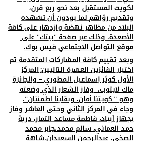
تركيا
لكويت المستقبل بعد نحو ربع قرن،
وتقديم رؤاهم لما يودون أن تشهده
مصر
البلاد من مظاهر نهضة وازدهار على كافة
الأصعدة، وذلك عبر صفحة "بيتك" على
المملكة المتحدة
موقع التواصل الاجتماعي فيس بوك.
مملكة البحرين
وبعد تقييم كافة المشاركات المتقدمة تم
اختيار الفائزين العشرة التاليين:
المركز
الأول كوثر إسماعيل المطوري – والجائزة
ماك لابتوب،
وفاز الشعار الذي وضعته
وهو " كويتنا أمان، وبقلبنا اطمئنان"،
وجاء في المركز الثاني وحتى العاشر وفاز
بجهاز آيباد، فاطمة مساعد التمار، درية
حمد العماني، سالم محمد،جابر محمد
الصخي، عبدالرحمن السعيدان،شاهة