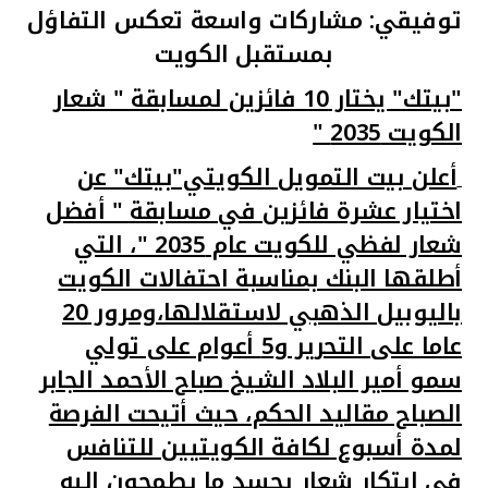
توفيقي: مشاركات واسعة تعكس التفاؤل
القنوات المصرفية
بمستقبل الكويت
"بيتك" يختار 10 فائزين لمسابقة " شعار
أدوات وخدمات
الكويت 2035 "
خدمات ما بعد البيع
أعلن بيت التمويل الكويتي"بيتك" عن
اختيار عشرة فائزين في مسابقة " أفضل
شعار لفظي للكويت عام 2035 "، التي
اتصل بنا
أطلقها البنك بمناسبة احتفالات الكويت
مواقع الفروع وأجهزة الصرف الآلي
باليوبيل الذهبي لاستقلالها،ومرور 20
عاما على التحرير و5 أعوام على تولي
ألمانيا
سمو أمير البلاد الشيخ صباح الأحمد الجابر
الصباح مقاليد الحكم، حيث أتيحت الفرصة
ماليزيا
لمدة أسبوع لكافة الكويتيين للتنافس
في ابتكار شعار يجسد ما يطمحون إليه