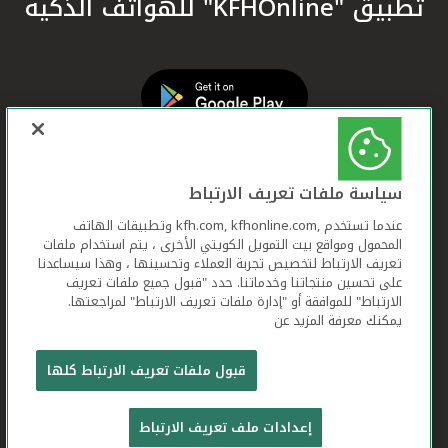
تطبيق "KFHOnline" للهواتف الذكية
سياسة ملفات تعريف الارتباط
عندما تستخدم ,kfh.com, kfhonline.com وتطبيقات الهاتف
المحمول ومواقع بيت التمويل الكويتي الأخرى ، يتم استخدام ملفات
تعريف الارتباط لتخصيص تجربة العملاء وتحسينها ، وهذا سيساعدنا
على تحسين منتجاتنا وخدماتنا. حدد "قبول جميع ملفات تعريف
الارتباط" للموافقة أو "إدارة ملفات تعريف الارتباط" لمراجعتها.
يمكنك معرفة المزيد عن
بيت التمويل الكويتي جميع الحقوق محفوظة © 2026
قبول ملفات تعريف الارتباط كلها
شروط وأحكام استخدام الموقع الإلكتروني
ملفات
إعدادات ملف تعريف الارتباط
تعريف الارتباط
بيان الخصوصية
تواصل معنا