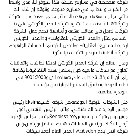
شركة متخصصة في مشاريع بعينها، هذا سيوفر لنا، مدى واسعا
من الخبرات والتجارب، في مشاريع متنوعة، ونتوقع إن شاء الله
نتائج ايجابية ومهمة من هذه الاتفاقية،على صعيد عمل الشركة
وشركاتها التابعة حيث تستحوذ شركة المدير الكويتي على 6
شركات تعمل في مجالات مهمة وأساسية تدعم عمل الشركة
الاساسى،مثل «المدير الكويتي للمقاولات» و«المدير الكويتي
لإدارة المشاريع العقارية» و«المدير الكويتي للخرسانة الجاهزة»،
وشركة أنظمة التبريد والتكييف (راسكو).
وقال الغانم إن شركة المدير الكويتي لديها تحالفات واتفاقيات
تعاون مع شركات عالمية كبرى،ستعزز بهذه الاتفاقية،بالإضافة
إلى أن الشركة، قد حازت على شهادة الآيزو9001:2000 في
نظام الجودة وتطبيق المعايير الدولية من مؤسسة
«لويدز»العالمية.
مثل الشركات التركية الموقعة،عن شركة اكسيمEksim رئيس
مجلس الإدارة عبدالله تفنكلي، ونائب الرئيس التنفيذي أفق
جونير، وعن شركة رانسونسRenaissance،رئيس مجلس الإدارة
أرمان اليكاك ورئيس العمليات مهميت سينجيز توركمين،وعن
شركة اتش بادمAcıbadem، المدير العام أحمد سيكات