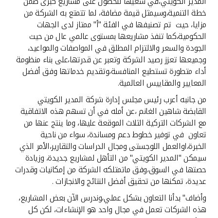
المدير الكويتي،في سعيها للحصول على مشاريع كبرى ضمن
خطة التنمية،وسيمثل قيمة مضافة، لما تتمتع به الشركة من
مزايا، حيث تم تصنيفها في الفئة "أ" ممتاز لدى الجهات
الحكومية،كما تنفذ مشاريعها بمستوى عالمي عال من حيث
الجودة والسعر والالتزام المطلق في المواصفات والمواعيد،
وجميعها تعزز رصيد الشركة وتعبر عن قدرتها،على بناء منظومة
أداء متطورة تستطيع المنافسة،وتقديم خدماتها وفق أفضل
المعايير والمقاييس العالمية.
من جانبه أعرب رئيس مجلس إدارة شركة المدير الكويتي
القابضة شاهين الغانم ،عن أمله في أن تسهم هذه الاتفاقية
مع الشركات التركية الثلاث الموقعة عليها، وما ينتج عنها من
تعاون في توفير خطوط دعم ومساندة، سواء من ناحية
الخبرة،اوالعمل اللوجستى ومجال الدراسات والتقارير،الأمر الذي
سيمكن "المدير الكويتي" من التأهل لمشاريع جديدة، وزيادة
حصتها في السوق،وفق ماتمتلكه الشركة من إمكانيات وقدرات
عديدة، تمكنها من تحقيق أفضل النتائج والانجازات .
وأضاف" بدأنا التعاون بشكل عملي،وندرس الآن بعض المشاريع،
هذه الشركات تعمل في مجال واحد هو الإنشاءات، لكن كل