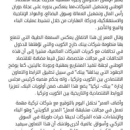
تركيا
الوطني وتشغيل الشركات،مما ينعكس بدوره على عجلة دوران
رأس المال وتشغيل العمالة وسوق البضائع، والمواد الإنتاجية
مصر
والاستهلاكية، وحركة العقارات من خلال تنشيط عمليات البناء
والبيع والتأجير .
المملكة المتحدة
وقال العمر إن هذا الاتفاق يعكس السمعة الطيبة التي تتمتع
بها منظومة شركات بيتك خارج الكويت والتي تؤهلها للدخول
مملكة البحرين
في تحالفات مع كبريات الشركات العالمية، مشيرا إلى أن هذه
التحالفات في مجالات متخصصة، تمثل قيما مضافة للاقتصاد
الوطني لجهة تنفيذ المشاريع بمهنية وجودة عاليتين، كما يوضح
الجهود التي يبذلها" بيتك" في سبيل تحقيق الترابط والتعاون
الاقتصادي بين الكويت وتركيا ، وانه بحكم منصبه كرئيس مجلس
إدارة " بيتك- تركيا" يضع هذا الهدف ضمن أولويات البنك، تعزيزا
للروابط الاقتصادية والتاريخية بين الكويت وتركيا .
وأضاف العمر" نحتفل اليوم بالتوقيع مع شركات تركية مهمة
تعمل في مجالات مشابهة لعمل" المدير الكويتي" وهو البناء
والإنشاءات، هذه الشركات لديها خبرات طويلة في السوق
التركي، وأسواق عالمية أخرى،ولاشك أن هذا التعاون سيفيد