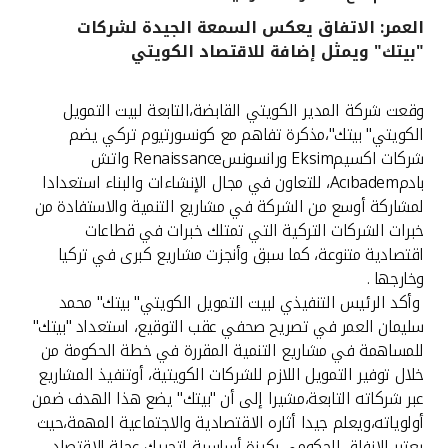
العمر: الاتفاق يعكس السمعة الجيدة لشركات
القنوات المصرفية
"بيتك" ويمثل إضافة للاقتصاد الكويتي
أدوات وخدمات
وقعت شركة المدير الكويتي القابضة،التابعة لبيت التمويل
الكويتي" بيتك"،مذكرة تفاهم مع كونسورتيوم تركي يضم
خدمات ما بعد البيع
شركات اكسيمEksim ورانسونسRenaissance واتش
بادمAcıbadem، للتعاون في مجال الإنشاءات والبناء استعدادا
لمشاركة أوسع من الشركة في مشاريع التنمية والاستفادة من
خبرات الشركات التركية التي تمتلك خبرات في قطاعات
اتصل بنا
اقتصادية متنوعة، كما سبق وأنجزت مشاريع كبرى في تركيا
وخارجها .
مواقع الفروع وأجهزة الصرف الآلي
وأكد الرئيس التنفيذي لبيت التمويل الكويتي" بيتك" محمد
سليمان العمر في تصريح صحفي عقب التوقيع، استعداد "بيتك"
ألمانيا
للمساهمة في مشاريع التنمية المقررة في خطة الحكومة من
خلال توفير التمويل اللازم للشركات الكويتية، أوتنفيذ المشاريع
ماليزيا
عبر شركاته التابعة،مشيرا إلى أن "بيتك" يضع هذا الهدف ضمن
أولوياته،ويعلم جيدا أثاره الاقتصادية والاجتماعية المهمة،حيث
يعتبر الإنفاق الحكومي ركيزة أساسية لتحريك عجلة الاقتصاد