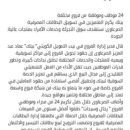
القنوات المصرفية
24 موظف وموظفة من فروع مختلفة
بيتك يكرم المتميزين في تسويق البطاقات المصرفية
أدوات وخدمات
الصرعاوى: نستهدف سوق التجزئة وخدمات الأفراد بمنتجات عالية
الجودة
خدمات ما بعد البيع
قال مدير إدارة الفروع في بيت التمويل الكويتي" بيتك" عماد عبد
العزيز الصرعاوى إن جهود تحويل الفروع إلى مراكز تسويقية
وبيعيه للمنتجات والخدمات المختلفة تحقق نجاحات كبيرة، وتطور
قدرات الموظفين حيث تنقل الأداء من العمل التشغيلي
اتصل بنا
التقليدي إلى مجال البيع الذي يساهم في تعزيز الحصة
السوقية لبيتك وتحقيق أقصى استفادة من جهود العاملين في
مواقع الفروع وأجهزة الصرف الآلي
الفروع خاصة في ضوء ما يتمتع به بيتك من شبكة فروع واسعة
تمتد إلى مناطق مختلفة وتتميز بمواقع جيدة.
ألمانيا
وأضاف الصرعاوى خلال حفل تكريم 24 من مدراء وموظفي
الفروع " رجال وسيدات" حققوا أفضل مستوى من المبيعات
ماليزيا
للبطاقات المصرفية خلال الحملة التي نظمتها إدارة البطاقات
المصرفية للفروع وتضمنت الترويج لبيع بطاقات التيسير والائتمان
والدفع المسبق، إن الجهود التسويقية للفروع تنسجم مع