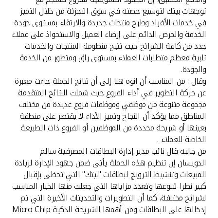
تركيا
توجهات بيتك لتوسيع حصته في سوق التجزئة من خلال التميز
في خدمات الأفراد وطرح منتجات جديدة والارتقاء بمستوى جودة
مصر
الخدمة والحرص الدائم على إرضاء العميل والاستحواذ على عملاء
جدد من كافة الشرائح حيث تتيح منظومة المنتجات والخدمات
المملكة المتحدة
تلبية معظم متطلبات العملاء بمستوى راق ومتطور من الخدمة
والجودة.
وقال : من المناسب أن انوه هنا إلى أن نتائج الحملة جاءت معبرة
مملكة البحرين
عن حركة التطوير في أداء الفروع حيث شملت النتائج المتقدمة
مجموعة متنوعة من موظفي وموظفات فروع عديدة من مختلف
المناطق مما يؤكد أن النجاح وتميز الأداء لا يقتصر على منطقة
بعينها أو شريحة محددة من الموظفين أو الفروع ذات الطبيعة
الخاصة للعملاء .
من جانبه قال نائب مدير إدارة البطاقات المصرفية سالم
الدويسان إن تنظيم هذه الحملة يأتى ضمن جهود الإدارة لزيادة
المبيعات وتنشيط الترويج لبطاقات "بيتك" التي تحظى بإقبال
كبير نظرا لتنوعها وتعدد مزاياها التي جعلت منها الخيار المناسب
لشرائح مختلفة، كما أن التطويرات والتحديثات الأخيرة التي تم
إدخالها على البطاقات ومن أهمها الشريحة الذكية Micro Chip