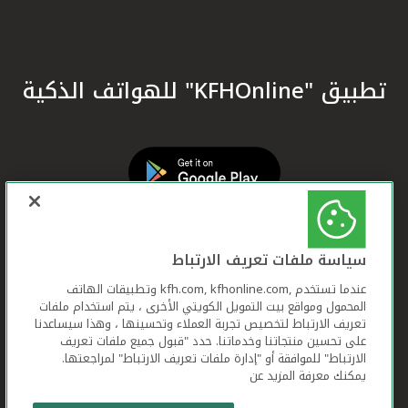
تطبيق "KFHOnline" للهواتف الذكية
سياسة ملفات تعريف الارتباط
عندما تستخدم ,kfh.com, kfhonline.com وتطبيقات الهاتف
المحمول ومواقع بيت التمويل الكويتي الأخرى ، يتم استخدام ملفات
تعريف الارتباط لتخصيص تجربة العملاء وتحسينها ، وهذا سيساعدنا
على تحسين منتجاتنا وخدماتنا. حدد "قبول جميع ملفات تعريف
الارتباط" للموافقة أو "إدارة ملفات تعريف الارتباط" لمراجعتها.
يمكنك معرفة المزيد عن