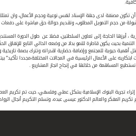
افية.
أن تكون مصنفة لدى جهة الإسناد لنفس نوعية وحجم الأعمال، وان تمتلك
قبولة من حجم التمويل المطلوب، وتقديم حوالة حق مباشرة على دفعات ا
ية ، أبرزها الحاجة إلى تعاون السلطتين، فضلا عن طول الدورة المستند
نمية بحيث يكون قاطرة للنمو بدلا من وضعه الحالي التابع للإنفاق الح
تمثل أهمية حيوية للمجتمع وإضافة حضارية لقدراته وتترك بصمة تاريخي
ابتكاريه على الأعمال الرئيسية في المجالات المختلفة،مجددا تأكيد" ب
 نستطيع المساهمة من خلالها في إنجاح انجاز المشاريع .
 بارز في إثراء تجربة البنوك الإسلامية بشكل عملي وفلسفي، حيث تم تكريم 
تكريم المفكر والعالم الدكتور عيسى عبده، وتسلم التكريم أنجال الرواد ا