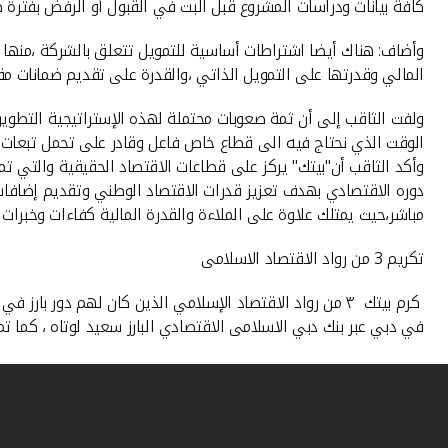
كافة بيانات ودراسات المشروع قبل البت في القبول أو الرفض بفترة ك
وأضاف: هناك أيضا اشتراطات أساسية للتمويل تتعلق بالشركة ،منها 
المالي وقدرتها على التمويل الذاتي ،والقدرة على تقديم ضمانات م
ولفت الثاقب إلى أن ثمة صعوبات محتملة لهذه الإستراتيجية التطوير
الوقت الذي نحتاج فيه الى قطاع خاص فاعل وقادر على تحمل تبعات الت
وأكد الثاقب أن"بيتك" يركز على قطاعات الاقتصاد الحقيقية والتي 
دوره الاقتصادي بهدف تعزيز قدرات الاقتصاد الوطني وتقديم إضافات 
مباشر،حيث يمتلك علاوة على الملاءة والقدرة المالية كفاءات وخبرات
تكريم 3 من رواد الاقتصاد الاسلامى
كرم بيتك ٣ من رواد الاقتصاد الإسلامي الذين كان لهم دور
في دبي عبر بنك دبي الاسلامى الاقتصادي البارز سعيد لوتاه ، كما تم 