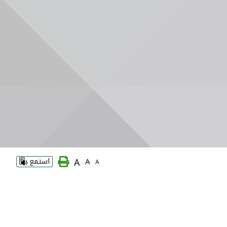
A
A
استمع
A