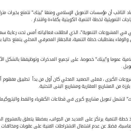
د الثاقب أن مؤسسات التمويل الإسلامي ومنها "بيتك" تتمتع بخبرات مترا
اجات التمويلية لخطة التنمية الكويتية بكفاءة واقتدار .
ي في المشروعات التنموية"، الذي انطلقت فعالياته أمس تحت رعاية سم
ض والوفاء بمتطلبات خطة التنمية، فالجهاز المصرفي المحلي يتمتع حاليا 
إسلامية عموما و"بيتك" خصوصا، على تجميع المدخرات وتوظيفها بالشكل ال
يل .
لمشروعات الكبرى ، فعلى الصعيد المحلي كان أول من بدأ تطبيق مفهوم
ك" لتشمل تمويل مشاريع كبرى في قطاعات الكهرباء والنفط والبتروكيماو
فيذ خطة التنمية يرتكز على العديد من الجوانب، بعضها يتعلق بالمشروع ا
مناسبة، فضلا عن عدم اشتمال الاشتراطات الفنية على عقوبات ومخالفات 