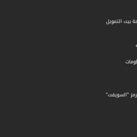
ة بيت التمويل
ومات
ورمز "السويفت"