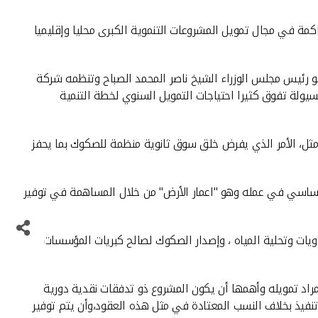
كمة في مجال تمويل المشروعات التنموية الكبرى محليا وإقليميا
و رئيس مجلس الوزراء الشيخ ناصر المحمد الصباح وتنظمه شركة
بسيولة تفوق كثيرا احتياجات التمويل السنوي لخطة التنمية
أمثل، الأمر الذي يفرض خلق سوق ثانوية منظمة للصكوك بما يحفز
 أساسي في عمله وهو "اعمار الأرض" من خلال المساهمة في توفير
يات وتحلية المياه ، وإصدار الصكوك لصالح كبريات المؤسسات
لمراد تمويله وأهمها أن يكون المشروع ذو تدفقات نقدية دورية
تنفيذ بخلاف النسب المعتادة في مثل هذه العقود،وأن يتم توفير