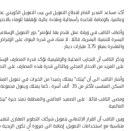
أكد مساعد المدير العام لقطاع التمويل في بيت التمويل الكويتي عما
وعالميا، بالإضافة لقاعدة رأسمالية وملاءة عالية تؤهلها للوفاء بالاحتي
وأضاف الثاقب في ورقة عمل تقدم بها لمؤتمر" دور التمويل الإسلام
اليسرة للتنمية البشرية، قائلا : لا نشك في قدرة البنوك على الإقرا
والمقدرة بمبلغ 3,75 مليارات دينار .
وذكر الثاقب أن التجارب المحلية والإقليمية تؤكد قدرة المصارف ال
على المزيد من الادخار المحلي وبالتالي قدرة هذه المصارف على التمو
وأشار الثاقب الى أن "بيتك" يمتلك رصيدا من الخبرات في تمويل ا
السكن المناسب لأكثر من 35 ألف أسرة ، كما يمتلك ويمول مجموعة بارزة من المشاريع العقارية ومشاريع البنى التحتية.
ومضى الثاقب قائلا : على الصعيد العالمي والمنطقة تمتد خبرة "بيت
العالمية.
وبين الثاقب أن القرار الائتماني بتمويل شركات التطوير العقارى لتن
متناسبة مع استخدامات التمويل، إضافة الى ضرورة أن تكون الربحية 