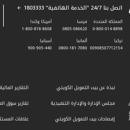
اتصل بنا 24/7 "الخدمة الهاتفية" 1803333
المملكة المتحدة
فرنسا
أمريكا وكندا
1-800-818-8608
0805-086620
0-800-014-8898
تركيا
ألمانيا
أسبانيا
900-905-440
0800-181-7080
00908507712154​
نبذة عن بيت التمويل الكويتي
التقارير المالية
مجلس الإدارة والإدارة التنفيذية
تقارير سوق الع
.
ليوم
إفصاحات بيت التمويل الكويتي
علاقات المستث