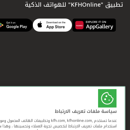
تطبيق "KFHOnline" للهواتف الذكية
سياسة ملفات تعريف الارتباط
عندما تستخدم ,kfh.com, kfhonline.com وتطبيقات ا
استخدام ملفات تعريف الارتباط لتخصيص تجربة العملاء وتحسينها ، وهذا س