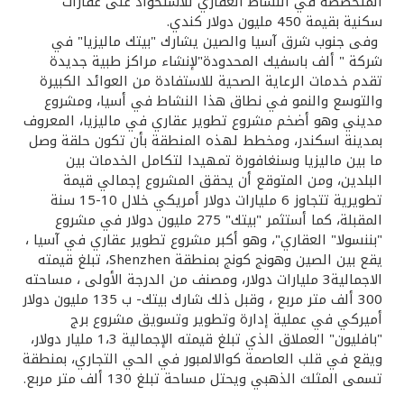
المتخصصة في النشاط العقاري للاستحواذ على عقارات
سكنية بقيمة 450 مليون دولار كندي.
وفى جنوب شرق آسيا والصين يشارك "بيتك ماليزيا" في
شركة " ألف باسفيك المحدودة"لإنشاء مراكز طبية جديدة
تقدم خدمات الرعاية الصحية للاستفادة من العوائد الكبيرة
والتوسع والنمو في نطاق هذا النشاط في أسيا، ومشروع
مديني وهو أضخم مشروع تطوير عقاري في ماليزيا، المعروف
بمدينة اسكندر، ومخطط لهذه المنطقة بأن تكون حلقة وصل
ما بين ماليزيا وسنغافورة تمهيدا لتكامل الخدمات بين
البلدين، ومن المتوقع أن يحقق المشروع إجمالي قيمة
تطويرية تتجاوز 6 مليارات دولار أمريكي خلال 10-15 سنة
المقبلة، كما أستثمر "بيتك" 275 مليون دولار في مشروع
"بننسولا" العقاري"، وهو أكبر مشروع تطوير عقاري في آسيا ،
يقع بين الصين وهونج كونج بمنطقة Shenzhen، تبلغ قيمته
الاجمالية3 مليارات دولار، ومصنف من الدرجة الأولى ، مساحته
300 ألف متر مربع ، وقبل ذلك شارك بيتك- ب 135 مليون دولار
أميركي في عملية إدارة وتطوير وتسويق مشروع برج
"بافليون" العملاق الذي تبلغ قيمته الإجمالية 1،3 مليار دولار،
ويقع في قلب العاصمة كوالالمبور في الحي التجاري، بمنطقة
تسمى المثلث الذهبي ويحتل مساحة تبلغ 130 ألف متر مربع.