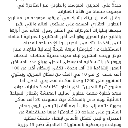
جيدة على المديين المتوسط والطويل، عبر المتاجرة في
مجموعة منتقاة من هذه العقارات.
وقال العمر إن بيتك يشارك في أو يقود مجموعة من مشاريع
التطوير العقاري المهمة على مستوى العالم والتي يقدر
حجمها بمليارات الدولارات في الخليج وحول العالم ،من أبرزها
بالخليج ديار المحرق وهو أحد أكبر المشاريع العمرانية الشاملة
التي ينفذها بيتك في البحرين، وتبلغ مساحة المدينة
المستقبلية 12 كيلومترا مربعا، بقيمة إجمالية تبلغ3.2 مليار
دولار، ويتجه المشروع لبناء مدينة عصرية متكاملة الخدمات
ويوفر خيارات سكنية لمتوسطي الدخل، ويبلغ عدد المساكن
المقرر إنشاؤها 30 ألف وحدة ، تكفي لإسكان أكثر من 100
ألف نسمه اى نحو 10 في المئة من سكان البحرين، ويحتوي
المشروع على 1200 وحدة سكنية لمحدودي الدخل، أما
مشروع "درة البحرين" الذي تتجاوز تكاليفه 3 مليارات دولار،
فيعد خطوة مهمة لتطوير أساليب المعيشة وقطاع السياحة
العائلية بوجه خاص بالمملكة، حيث يستوعب 30 ألف ساكن
بصورة دائمة إلى جانب أربعة آلاف زائر في اليوم، ويقام
المشروع على مساحة 20 كيلومترا مربعا مستقطعة من
الصحراء والبحر، تشكل الأساس لإنشاء منطقة سكنية
وسياحية وترفيهية بالمستويات العالمية، تضم 13 جزيرة