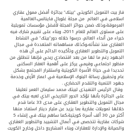
القنوات المصرفية
فاز بيت التمويل الكويتي "بيتك" بجائزة أفضل ممول عقاري
اسلامى في العالم من مجلة غلوبال فاينانس،العالمية
المرموقة،وذلك ضمن جوائز المجلة لأفضل مؤسسات تمويلية
أدوات وخدمات
على مستوى العالم للعام 2011، وبناء على تقييم شارك فيه
خبراء من أنحاء العالم، درسوا خلاله دور"بيتك" في النشاط
خدمات ما بعد البيع
العقاري منذ نشأته،وكذلك مساهماته المتعددة في مجال
التمويل والتطوير العقاري وتأكيده الدائم على أن هذه
الجهود رغم ما لها من بعد اقتصادي ربحي فإنها تنطلق من
منظور اجتماعي وقيمي يركز على أهمية العقار السكنى
اتصل بنا
تحديدا في حياة الأسرة الكويتية واستقرار المجتمع بشكل
عام وتحقيق رسالة البنوك الإسلامية في اعمار الأرض وخدمة
مواقع الفروع وأجهزة الصرف الآلي
جهود التنمية والتقدم الحضاري .
وقال الرئيس التنفيذى لبيتك محمد سليمان العمر تعليقا
على الجائزة بأنها تؤكد الدور التاريخي الذي لعبه بيتك في
ألمانيا
مجال التمويل والتطوير العقاري على مدى 33 عاما قدم
خلالها تمويلات عقارية بما يزيد عن مليار دينار استفاد منها
ماليزيا
أكثر من 30 ألف أسرة كويتية،كما ساهم بيتك في إنشاء 5
شركات عقارية تتخصص في أعمال التشييد والتطوير العقاري
والصيانة والإدارة للعقارات وبناء المشاريع داخل وخارج الكويت