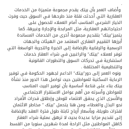
تركيا
.
وأضاف العمر بأن بيتك يقدم مجموعة متميزة من الخدمات
العقارية التي أحدثت نقلة منذ طرحها في السوق حيث وفرت
مصر
الخيار الشرعي المناسب أمام العملاء للحصول على
احتياجاتهم العقارية، مثل المرابحة والإجارة وغيرها، كما
المملكة المتحدة
يتميز"بيتك" بتقديم مجموعة أخرى من الخدمات المساندة
أبرزها التقييم العقاري المعتمد من الهيئات والجهات
الرسمية والرقابية بالإضافة إلى الخبرة والتجربة الواسعة التي
مملكة البحرين
توفر لعملاء "بيتك" والراغبين في شراء العقار خدمات
استشارية في تحركات السوق والتطورات القانونية
والتنظيمية المختلفة .
ونوه العمر إلى دور"بيتك" الداعم لجهود الحكومة في توفير
الرعاية السكنية للمواطنين حيث تواصل هذا الدور منذ نشأة
بيتك بناء على قناعة أساسية بأن توفير البيت المناسب
للمواطن وأسرته من أهم عوامل الاستقرار الاجتماعي
والأسرى الذي يحقق الانتماء للوطن وإطلاق قدرات الأفراد
نحو البذل والعطاء، ومن هنا يتحمل "بيتك " مخاطر الائتمان
لفترات طويلة، وبأسعار أرباح ثابتة طول فترة العقد بالإضافة
إلى تقديم مزايا عديدة بحيث لا ترهق عملية شراء العقار
كاهل المواطنين مثل الراحة لمدة شهرين سنويا من القسط