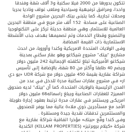
تتكون بدورها من 2000 فيلا سكنية و3 آلاف شقة وفندقا
واحدا، ومرافق ترفيهية وسياحية وملعب غولف وناديا بحريا
ومحلات تجارية، كما يتبنى بيتك البحرين مشروع الواحة
الصناعية على مساحة 152 ألف متر مربع في منطقة البحرين
العالمية للاستثمار، وهي منطقة حديثة تركز على التكنولوجيا
والتصنيع وقطاع الخدمات وتم تصميمها بهدف جذب الأنشطة
الاستثمارية ذات القيمة المضافة.
وفى الولايات المتحدة الامريكية وكندا وأوروبا، من احدث
مشاريع "بيتك" مشروع شيكاغو وهو عقار سكني بمدينة
شيكاغو الأميركية تبلغ تكلفته الإجمالية 242 مليون دولار
ويضم 40 طابقا وأكثر من 80 شقة، بالإضافة إلى تأسيس
شراكة عقارية بقيمة 450 مليون دولار مع شركة UDR «يو دي
ار» في مشروع عقارات سكنية مدرة للدخل في عدد من
المدن الرئيسية بالولايات المتحدة، كما أن "بيتك" لديه صندوق
المميز2 للعقارات الصناعية ويبلغ راسماله68 مليون دولار
امريكى ويستثمر في عقارات مدرة ترتبط بعقود إجارة طويلة
الأمد مع مستأجرين ذوي ملاءة عالية مما يوفر للصندوق
والمستثمرين تدفقات نقدية جيدة ومستقرة .
وفى كندا وقّع «بيتك» مؤخرا اتفاقية شراكة عقارية مع
شركة «كيلام بروبرتيز» (KILLAM PROPERTIES) الكندية