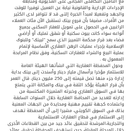
مع التأمين التكافلى المجانى على المديونية ومتابعة
الإجراءات الإدارية والقانونية نيابة عن العميل توفيرا للوقت
والجهد وتفعيلا لمبدأ الخبرة إلتى قد لا تتوافر لدى الكثير
من الأفراد، مضيفا بأن فروع بيتك تستقبل الآن مئات العملاء
الراغبين في الحصول على تمويل للعقار السكنى بجميع
أنواعه سواء كانت بيوت سكنية أو شقق تمليك أو أراضي
فضاء بعد قرار محكمة التمييز الذي سمح "لبيتك" وللبنوك
الإسلامية بإجراء عمليات الرهن العقاري الأساسية لإتمام
عملية البيع والشراء للعقارات السكنية، وفق نظام المرابحة
المعمول به .
وحول المحفظة العقارية التي انشأتها الهيئة العامة
للاستثمار مؤخرا برأسمال مليار دينار وأسندت إلى بيتك بداية
إدارة جزء منها تصل قيمته إلى 250 مليون دينار، قال العمر
بأن قرار الهيئة يؤكد الثقة في بيتك والمكانة التي يتمتع
بها في السوق العقاري وخبرته المتميزة المكتسبة من
إدارته للعديد من المحافظ العقارية خلال السنوات السابقة
واعتماده كجهة تقييم مهنية ومحايدة من الجهات المعنية
بذلك في السوق الكويتي، مشيرا إلى أن المحفظة تهدف
إلى الاستثمار في قطاع العقارات الاستثمارية
والتجارية،المرشحة لتحقيق عائد جيد من بين القطاعات الأخرى
خلال المرحلة المقبلة، حيث تستهدف المحفظة تحقيق عوائد