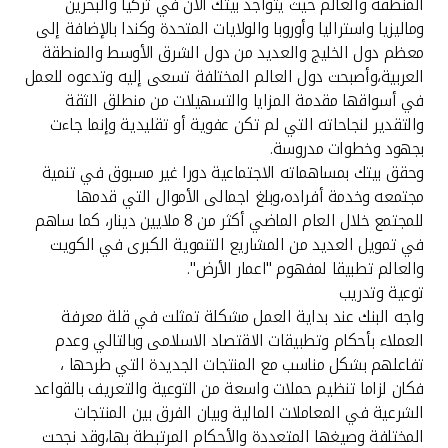
المنطقة والعالم حيث يتواجد بيتك الآن في تركيا والبحرين
وماليزيا واستراليا وأوروبا والولايات المتحدة وكندا بالإضافة إلى
معظم دول الخليج والعديد من دول الشرق الأوسط والمنطقة
العربية،وأصبحت دول العالم المختلفة تسعى إليه وتدعوه للعمل
في أسواقها مقدمة المزايا والتسهيلات من منطلق الثقة
والتقدير لنجاحاته التي لم تكن عفوية أو تقليدية وإنما جاءت
بجهود وخطوات مدروسة.
وحقق بيتك بمساهماته الاجتماعية دورا غير مسبوق في تنمية
مجتمعه وخدمة أفراده،وبلغ اجمالى الأموال التي قدمها
للمجتمع خلال العام الماضي أكثر من 8 ملايين دينار، كما ساهم
في تمويل العديد من المشاريع التنموية الكبرى في الكويت
والعالم تطبيقا لمفهوم "اعمار الأرض".
توعية وتدريب
واجه البنك عند بداية العمل مشكلة تمثلت في قلة معرفة
العملاء بأحكام وتطبيقات الاقتصاد الاسلامى وبالتالي وعدم
تفاعلهم بشكل مناسب مع المنتجات الجديدة التي طرحها ،
فكان لزاما تنظيم حملات واسعة من التوعية والتعريف بالقواعد
الشرعية في المعاملات المالية وبيان الفرق بين المنتجات
المختلفة وصيغها المتعددة والأحكام المرتبطة بها،وقد نجحت