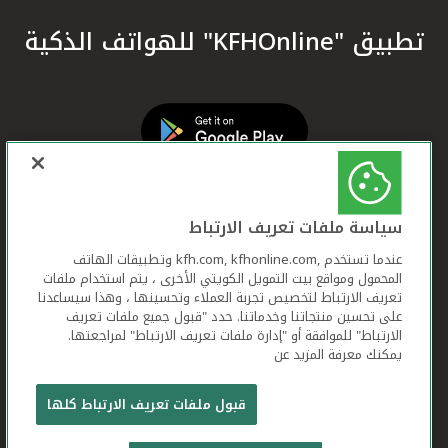
تطبيق "KFHOnline" للهواتف الذكية
سياسة ملفات تعريف الارتباط
عندما تستخدم ,kfh.com, kfhonline.com وتطبيقات الهاتف
المحمول ومواقع بيت التمويل الكويتي الأخرى ، يتم استخدام ملفات
تعريف الارتباط لتخصيص تجربة العملاء وتحسينها ، وهذا سيساعدنا
على تحسين منتجاتنا وخدماتنا. حدد "قبول جميع ملفات تعريف
الارتباط" للموافقة أو "إدارة ملفات تعريف الارتباط" لمراجعتها.
يمكنك معرفة المزيد عن
بيت التمويل الكويتي جميع الحقوق محفوظة © 2026
قبول ملفات تعريف الارتباط كلها
شروط وأحكام استخدام الموقع الإلكتروني
ملفات