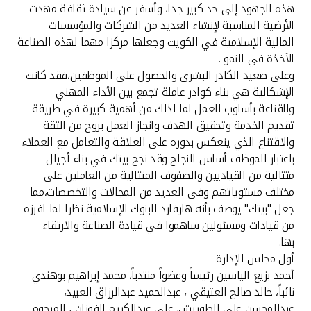
هذه الجهود إلى حد كبير جدا، وأسفر عن سيادة ثقافة مهدت
الأرضية المناسبة لإنشاء العديد من الشركات والمؤسسات
المالية الإسلامية في الكويت وجعلها مركزا مهما لهذه الصناعة
الآخذة في النمو .
وعلى صعيد الكادر البشرى والحصول على الموظفين،فقد كانت
الإشكالية هي بناء كوادر عاملة تجمع بين الأداء المهني
والقناعة بأسلوب العمل لما لذلك من أهمية كبيرة في طريقة
تقديم الخدمة وتحقيق الهدف وانجاز العمل بروح من الثقة
والاقتناع الذي ينعكس بدوره على العلاقة والتعامل مع العملاء
باعتبار الموظف أساس النجاح وقد نجح بيتك في بناء أجيال
متتالية من القياديين والصفوف المتتالية من العاملين على
مختلف مستوياتهم وفى العديد من المجالات والتخصصات،مما
جعل "بيتك" يوصف بأنه هارفارد البنوك الإسلامية نظرا لما افرزه
من قيادات ومسئولين ساهموا في قيادة الصناعة والارتقاء
بها.
أول مجلس للإدارة
أحمد بزيع الياسين رئيساً وعضواً منتدباً، محمد إبراهيم بوهندي
نائباً، خالد صالح العتيقي ، عبدالحميد عبدالرزاق العبيد،
عبدالمحسن علي الطويرش، علي عبدالكريم الفوزان ، المرحوم