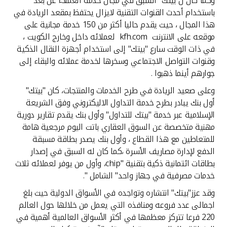
وكما كان ل"بيتك" السبق في مجال خدمة العملاء عن بعد
باستخدام أحدث القنوات التقنية لايزال يحتفظ بمقعد الريادة في
هذا المجال ، حيث يقدم حاليا أكثر من 150 خدمة مجانية على
موقعه على الانترنت kfh.com لعملائه داخل وخارج الكويت ،
في ذات الوقت سارع "بيتك" إلى استخدام أجهزة النقال الذكية
وقنوات التواصل الاجتماعي وسخرها لخدمة عملائه والبقاء إلى
جوارهم أينما ذهبوا .
وعلى صعيد الريادة في طرح الخدمات والمنتجات، كان "بيتك"
أول بنك يبادر بطرح خدمة التداول الاليكتروني وفق الشريعة
الإسلامية عبر خدمة "بيتك للتداول" وأول بنك يقدم تقارير دورية
مهنية متخصصة عن السوق العقاري باتت اليوم مرجعية هامة
للمتعاطين مع هذا القطاع ، وأول بنك يصدر بطاقة مسبقة
الدفع لإدارة مصاريف الأسرة ،كما كان له السبق في إصدار
بطاقات ائتمانية ذكية بتقنية "chip، وأول من يوفر لعملائه ثلاث
خدمات مصرفية في جهاز واحد" الشامل ".
وقد عزز"بيتك" انتشاره وتواجده في الأسواق الدولية حيث بلغ
اجمالى عدد فروعه ومنافذه التي يعمل من خلالها حول العالم
220 فرعا تتركز معظمها في أكثر الأسواق العالمية أهمية في