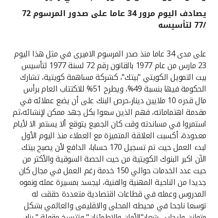
يصادف اليوم مرور 34 عاما على صدور المرسوم 72
القنوات المصرفية
/77 لتأسيسه
أدوات وخدمات
على مدى 34 عاما منذ صدر المرسوم الاميرى في مثل هذا اليوم
23 مارس من عام 1977 بالقانون رقم 72 لسنة 1977 لتأسيس
خدمات ما بعد البيع
بيت التمويل الكويتي "بيتك"، كشركة مساهمة كويتية، تشارك
الحكومة فيها بنسبة 49%، ويطرح 51% للاكتتاب العام برأس
مال قدره 10 ملايين دينار،حرص البنك على أن يضع عملائه في
مقدمة اهتماماته، فهم الذين سعوا بكل جهد ممكن لإنشائه،ثم
اتصل بنا
استمروا في مساندته وقت كان الجميع يتوقع ألا يستمر الا لأيام
معدودة، أكسبت العلاقة المتميزة مع العملاء منذ اليوم الأول
مواقع الفروع وأجهزة الصرف الآلي
لبدء العمل حيث تم تسجيل 170 حسابا، الدافع لأن يصبح بيتك
الآن اكبر البنوك الكويتية من حيث الحصة السوقية والأكثر من
ألمانيا
حيث عدد الخدمات حوالي 150 خدمة رغم العمل في مجال كان
جديدا من الناحية المهنية والفنية، ليجسد بمسيرة عمله ونموه
ماليزيا
المدروس وعمله في قطاعات اقتصادية متعددة حققت له
توسعا ناجحا في محيطه المحلى والاقليمى والعالمي بشكل
متوازن وايجابي شعار"الأمان والاطمئنان" وتترسخ مقولة " بنك