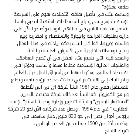
تركيا
صنعه عملاؤه"
وساهم بيتك في تأصيل ثقافة اقتصادية تقوم على الشريعة
مصر
الإسلامية ونجح في إخراج المصطلحات الفقهية لتصبح واقعا
يتعامل به عامة الناس في حياتهم اليومية،وأصبحوا الآن على
المملكة المتحدة
دراية بمنتجات المرابحة والإجارة والاستصناع والمضاربة وبيع
والسلم وغيرها، كما كان لبيتك بحكم ريادته في هذا المجال
ونجاح توسعاته الخارجية في الأسواق العالمية والثقة
مملكة البحرين
والمصداقية التي يتمتع بها، الفضل في أن تصبح المعاملات
والمنتجات المالية الإسلامية قطاعا مهما وأساسيا ومؤثرا في
الاقتصاد العالمي ومكونا مهما في أسواق المال حول العالم.
وبادر البنك إلى الاستثمار في مجالات جديدة برؤية ثاقبة وتطلع
للمستقبل ففي عام 1981 انشأ شركة اى تى اس لأنظمة
وبرامج الكمبيوتر، كما انشأ بعد ذلك شركة مختصة بالتدريب
"الاستثمار البشرى" وشركة لتطوير وإدارة وصيانة العقار" الإنماء
العقارية " في عام 1994 ، ويصل عدد شركاته الآن نحو 20 شركة
برؤوس أموال تصل إلى نحو 800 مليون دينار ساهمت في
توظيف أكثر من 1500 موظف من العنصر الوطني .
شريك النجاح