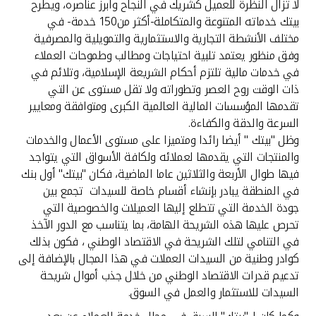
لا تزال النظرة للعميل كشريك في النجاح وابرز عناصره، ويطرح
بيتك خدماته المتنوعة والمتكاملة-أكثر من150 خدمة- في
مختلف الأنشطة التجارية والاستثمارية والتمويلية والمصرفية
وفق منظور يعتمد تلبية احتياجات ومطالب وطموحات العملاء
في خدمات مالية تلتزم أحكام الشريعة الإسلامية، وتلائم في
ذات الوقت روح العصر وتطوراته ولا تقل مستوى عن التي
تقدمها المؤسسات المالية العالمية الكبرى ومتوافقة ومعايير
السرعة والدقة والكفاءة.
وظل "بيتك " أيضا رائدا ومتميزا على مستوى الأعمال والخدمات
والمنتجات التي يقدمها لعملائه ولكافة الأسواق التي يتواجد
فيها طوال الأربعة والثلاثين عاما الماضية، فكان "بيتك" أول بنك
في المنطقة يبادر بإنشاء أقسام خاصة للسيدات تجمع بين
جودة الخدمة التي تتطلع إليها العميلات والخصوصية التي
تحرص عليها هذه الشريحة الهامة، بما يتناسب مع الدور الآخذ
في التنامي لتلك الشريحة في الاقتصاد الوطني ، فكون بذلك
كوادر وطنية من السيدات العملات في هذا المجال بالإضافة إلى
تدعيم قدرات الاقتصاد الوطني من خلال جذب أموال شريحة
السيدات للاستثمار والعمل في السوق.