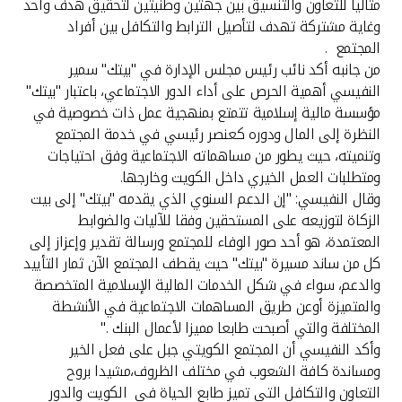
تركيا
مثاليا للتعاون والتنسيق بين جهتين وطنيتين لتحقيق هدف واحد
وغاية مشتركة تهدف لتأصيل الترابط والتكافل بين أفراد
المجتمع .
مصر
من جانبه أكد نائب رئيس مجلس الإدارة في "بيتك" سمير
النفيسي أهمية الحرص على أداء الدور الاجتماعي، باعتبار "بيتك"
المملكة المتحدة
مؤسسة مالية إسلامية تتمتع بمنهجية عمل ذات خصوصية في
النظرة إلى المال ودوره كعنصر رئيسي في خدمة المجتمع
مملكة البحرين
وتنميته، حيث يطور من مساهماته الاجتماعية وفق احتياجات
ومتطلبات العمل الخيري داخل الكويت وخارجها.
وقال النفيسي: "إن الدعم السنوي الذي يقدمه "بيتك" إلى بيت
الزكاة لتوزيعه على المستحقين وفقا للآليات والضوابط
المعتمدة، هو أحد صور الوفاء للمجتمع ورسالة تقدير وإعزاز إلى
كل من ساند مسيرة "بيتك" حيث يقطف المجتمع الآن ثمار التأييد
والدعم، سواء في شكل الخدمات المالية الإسلامية المتخصصة
والمتميزة أوعن طريق المساهمات الاجتماعية في الأنشطة
المختلفة والتي أصبحت طابعا مميزا لأعمال البنك ."
وأكد النفيسي أن المجتمع الكويتي جبل على فعل الخير
ومساندة كافة الشعوب في مختلف الظروف،مشيدا بروح
التعاون والتكافل التي تميز طابع الحياة في الكويت والدور