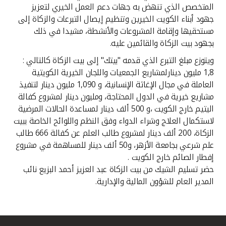
المتخصص الذي تنهض به جهات دعم العمل الخيري لتعزيز
جهود أبناء الكويت الخيرين وتنظيم إيصال التبرعات والزكاة إلى
مستحقيها وإقامة المشروعات والأنشطة، مشيدا في ذلك
بجهود بيت الزكاة والقائمين عليه.
ويتوزع مبلغ التبرع الذي قدمه "بيتك" إلى بيت الزكاة كالتالي :
1,8 مليون دينارلمشاريع الجمعيات واللجان الخيرية الكويتية
العاملة في مجال الإغاثة الإنسانية، و 1,090 مليون دينار لتنفيذ
مشاريع خيرية في الدول المحتاجة، ومليون دينار لمشروع كفالة
اليتيم خارج الكويت ،و 500 ألف دينار لمساعدة الحالات المرضية
لاستكمال العلاج وشراء الدواء وفق النظم واللوائح الخاصة ببيت
الزكاة، 200 ألف دينار لمشروع طالب العلم عن كفالة 666 طالب
علم شرعي بجامعة الأزهر، و50 ألف دينار للمساهمة في مشروع
إفطار الصائم خارج الكويت .
حضر تسليم الشيك من بيت الزكاة عبد العزيز أحمد البزيع نائب
المدير العام للشؤون المالية والإدارية.