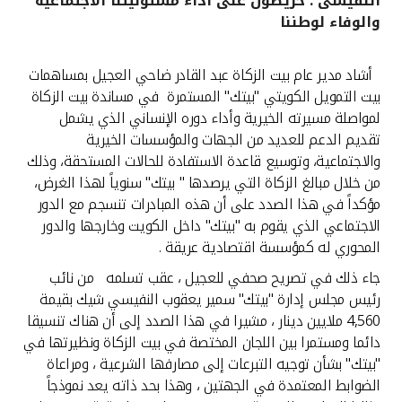
النفيسى : حريصون على اداء مسئوليتنا الاجتماعية
والوفاء لوطننا
القنوات المصرفية
أشاد مدير عام بيت الزكاة عبد القادر ضاحي العجيل بمساهمات
أدوات وخدمات
بيت التمويل الكويتي "بيتك" المستمرة في مساندة بيت الزكاة
لمواصلة مسيرته الخيرية وأداء دوره الإنساني الذي يشمل
خدمات ما بعد البيع
تقديم الدعم للعديد من الجهات والمؤسسات الخيرية
والاجتماعية، وتوسيع قاعدة الاستفادة للحالات المستحقة، وذلك
من خلال مبالغ الزكاة التي يرصدها " بيتك" سنوياً لهذا الغرض،
مؤكداً في هذا الصدد على أن هذه المبادرات تنسجم مع الدور
اتصل بنا
الاجتماعي الذي يقوم به "بيتك" داخل الكويت وخارجها والدور
المحوري له كمؤسسة اقتصادية عريقة .
مواقع الفروع وأجهزة الصرف الآلي
جاء ذلك في تصريح صحفي للعجيل ، عقب تسلمه من نائب
رئيس مجلس إدارة "بيتك" سمير يعقوب النفيسي شيك بقيمة
ألمانيا
4,560 ملايين دينار ، مشيرا في هذا الصدد إلى أن هناك تنسيقا
دائما ومستمرا بين اللجان المختصة في بيت الزكاة ونظيرتها في
ماليزيا
"بيتك" بشأن توجيه التبرعات إلى مصارفها الشرعية ، ومراعاة
الضوابط المعتمدة في الجهتين ، وهذا بحد ذاته يعد نموذجاً