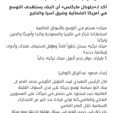
أكد لـ«جلوبال ماركتس» أن البنك يستهدف التوسع
القنوات المصرفية
في أمريكا الشمالية وشرق آسيا والخليج
أدوات وخدمات
«بيتك» مستمر في التوسع بالأسواق العالمية
استثماراتنا تتركز في ماليزيا والسعودية وكندا وأمريكا والصين
خدمات ما بعد البيع
وتركيا
«بيتك تركيا» يسجل تطوراً لافتاً ومؤهل لاستيعاب منتجات وأدوات
إسلامية جديدة
5 مليارات دولار حجم أصول «بيتك تركيا» حالياً
اتصل بنا
مواقع الفروع وأجهزة الصرف الآلي
إعداد محمود عبدالرزاق (الوطن):
قال الرئيس التنفيذي لبيت التمويل الكويتي محمد العمر ان
ألمانيا
بيتك اتبع سياسة توسع جريئة على مدى السنوات القليلة
الماضية حيث استحوذ على حصص في شركات على المستويين
ماليزيا
المحلي والعالمي.كما تولى قيادة عدد كبير من الاصدارات
الاسلامية خلال العام الماضي.
جاء ذلك في حديث للعمر في سياق مقابلة اجرتها معه مجلة