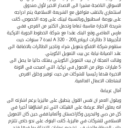
الاسواق الناضجة مشيرا الى الاصدار الاخير لأول صندوق
استثماري بالذهب متوافق مع الشريعة الاسلامية يتم ادراجه
على بورصة اسطنبول.وبالنسبة لبيتك على وجه الخصوص، كانت
شريحة الاجارة مناسبة تماما وتحمل الكثير من الفرص، ففي
مارس الماضي وقع البنك عقدا مع شركة الخطوط الجوية التركية
لتأجيرها 3 طائرات ايرباصA 320 - 200 لمدة 7 سنوات، حيث
ستقوم شركة الافكو بتمويل شراء وتاجير الطائرات بالاضافة الى
عقد الصيانة نيابة عن بيت التمويل الكويتي.
وقالت المجلة ان بيت التمويل الكويتي يمتلك حاليا ما يصل الى
5 مليارات دولار من الاصول في تركيا، التي اصبحت في الاونة
الاخيرة هدفا رئيسيا للشركات من حيث توفير وخلق الفرص
لنشاطات الاعمال العالمية.
آمال عريضة
ويقول العمر ان نفس القول ينطبق على ماليزيا برغم اشارته الى
انه يعلق آمالا عريضة على الهيئات التي تم انشاؤها أخيرا في
كل من دبي والبحرين وكازاخستان وألمانيا.ففي حين كان التمويل
الاسلامي للشركات في ماليزيا، كانت البنوك على نحو خاص تلتزم
جانب الحيطة والحذر في تشجيع عمليات التجزئة بما فيها فتح