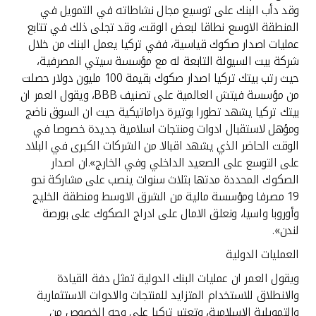
وقد دأب البنك على توسيع مجال نشاطاته في التمويل في
المنطقة الاوسع نطاقا لبعض الوقت، وقد تجلى ذلك في تتابع
عمليات اصدار صكوك قياسية، ففي تركيا يعمل البنك من خلال
شركة بيت السيولة التابعة له مع مؤسسة سيتي المصرفية،
حيث رتب بيتك تركيا اصدار صكوك بقيمة 100 مليون دولار حصلت
من مؤسسة فيتش العالمية على تصنيف BBB، ويقول العمر ان
بيتك تركيا يشهد تطورا بوتيرة دراماتيكية حيث ان السوق ناضج
ومؤهل لاستقبال ادوات ومنتجات اسلامية جديدة خصوصا في
الوقت الحاضر الذي يشهد اقبالا من الشركات الكبرى في البلاد
على التوسع على الصعيد الداخلي وفي الخارج».ان اصدار
الصكوك المحددة مدتها بثلاث سنوات ينصب على مشاركة نحو
19 مصرفا ومؤسسة مالية من الشرق الاوسط ومنطقة الخليج
وأوروبا واسيا، ونعلق الامال على ادراج الصكوك على بورصة
لندن».
العمليات الدولية
ويقول العمر ان عمليات البنك الدولية تمثل دفة القيادة
والانطلاق للاستخدام المتزايد للمنتجات والادوات الاستثمارية
والتمويلية الاسلامية، وتعتبر تركيا على وجه الخصوص من