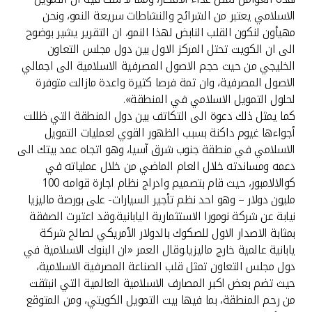
الاسلامي يعتبر من الشرائح والنشاطات سريعة النمو، ونحن
مهيأون لنكون القلب النابض لهذا النمو، ان التقرير يشير بوضوح
الى ان الكويت تحتل المركز الاول بين دول مجلس التعاون
الخليجي من حيث حجم الاصول المصرفية الاسلامية الى اجمالي
الاصول المصرفية، وان ثمة فرصا كثيرة واعدة مازالت متوفرة
لحلول التمويل الاسلامي في المنطقة».
كما يمثل ذلك دعوة الى التكاتف بين دول المنطقة التي ظللت
أجواءها غيوم داكنة بسبب الظهور القوي لعمليات التمويل
الاسلامي في منطقة جنوب شرق آسيا، وهو اتجاه عمد بيتك الى
دعمه ومساندته خلال العام الماضي من خلال عملياته في
كوالالامبور، حيث قام بتصميم وادراج نظام اجارة قوامه 100
مليون دولار – وهو احد نظم تأجير السيارات- على بورصة ماليزيا
نيابة عن شركة نومورا الاستثمارية اليابانية.وقد اعتبرت الصفقة
بمثابة الاصدار الاول للصكوك بالدولار الأمريكي لصالح شركة
يابانية عالمية خارج ماليزيا.وقال العمر «ان البنوك الاسلامية في
دول مجلس التعاون تمثل قلب الصناعة المصرفية الاسلامية،
حيث تضم بعض اكبر المصارف الاسلامية العالمية التي انبثقت
من رحم المنطقة، بما فيها بيت التمويل الكويتي، ومن المتوقع