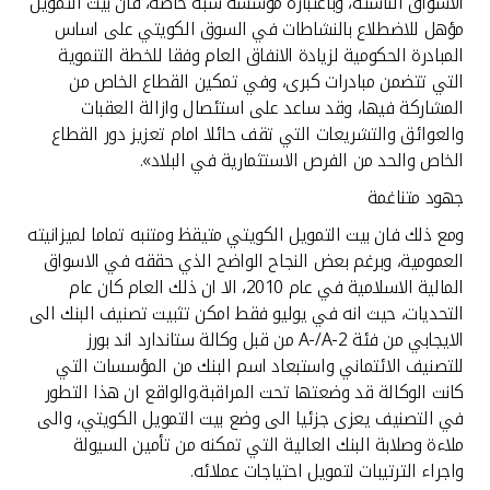
الاسواق الناشئة، وباعتباره مؤسسة شبه خاصة، فان بيت التمويل
مؤهل للاضطلاع بالنشاطات في السوق الكويتي على اساس
المبادرة الحكومية لزيادة الانفاق العام وفقا للخطة التنموية
التي تتضمن مبادرات كبرى، وفي تمكين القطاع الخاص من
المشاركة فيها، وقد ساعد على استئصال وازالة العقبات
والعوائق والتشريعات التي تقف حائلا امام تعزيز دور القطاع
الخاص والحد من الفرص الاستثمارية في البلاد».
جهود متناغمة
ومع ذلك فان بيت التمويل الكويتي متيقظ ومتنبه تماما لميزانيته
العمومية، وبرغم بعض النجاح الواضح الذي حققه في الاسواق
المالية الاسلامية في عام 2010، الا ان ذلك العام كان عام
التحديات، حيث انه في يوليو فقط امكن تثبيت تصنيف البنك الى
الايجابي من فئة A-/A-2 من قبل وكالة ستاندارد اند بورز
للتصنيف الائتماني واستبعاد اسم البنك من المؤسسات التي
كانت الوكالة قد وضعتها تحت المراقبة.والواقع ان هذا التطور
في التصنيف يعزى جزئيا الى وضع بيت التمويل الكويتي، والى
ملاءة وصلابة البنك العالية التي تمكنه من تأمين السيولة
واجراء الترتيبات لتمويل احتياجات عملائه.