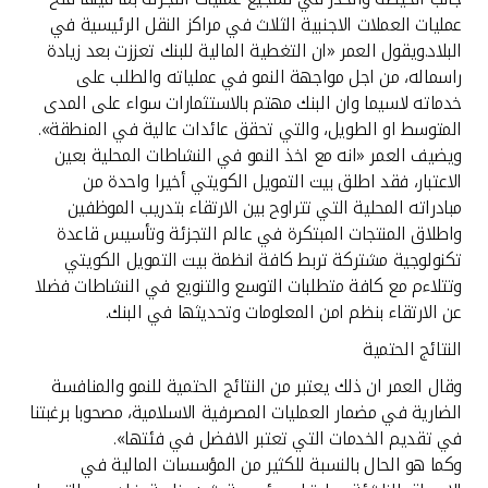
عمليات العملات الاجنبية الثلاث في مراكز النقل الرئيسية في
البلاد.ويقول العمر «ان التغطية المالية للبنك تعززت بعد زيادة
راسماله، من اجل مواجهة النمو في عملياته والطلب على
خدماته لاسيما وان البنك مهتم بالاستثمارات سواء على المدى
المتوسط او الطويل، والتي تحقق عائدات عالية في المنطقة».
ويضيف العمر «انه مع اخذ النمو في النشاطات المحلية بعين
الاعتبار، فقد اطلق بيت التمويل الكويتي أخيرا واحدة من
مبادراته المحلية التي تتراوح بين الارتقاء بتدريب الموظفين
واطلاق المنتجات المبتكرة في عالم التجزئة وتأسيس قاعدة
تكنولوجية مشتركة تربط كافة انظمة بيت التمويل الكويتي
وتتلاءم مع كافة متطلبات التوسع والتنويع في النشاطات فضلا
عن الارتقاء بنظم امن المعلومات وتحديثها في البنك.
النتائج الحتمية
وقال العمر ان ذلك يعتبر من النتائج الحتمية للنمو والمنافسة
الضارية في مضمار العمليات المصرفية الاسلامية، مصحوبا برغبتنا
في تقديم الخدمات التي تعتبر الافضل في فئتها».
وكما هو الحال بالنسبة للكثير من المؤسسات المالية في