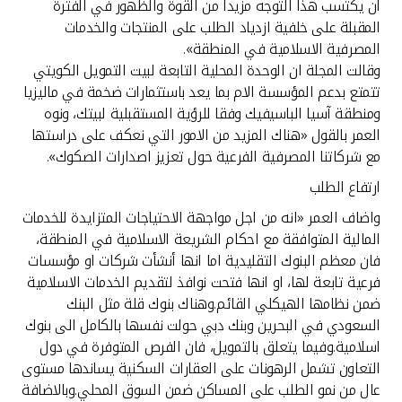
ان يكتسب هذا التوجه مزيدا من القوة والظهور في الفترة
المقبلة على خلفية ازدياد الطلب على المنتجات والخدمات
المصرفية الاسلامية في المنطقة».
وقالت المجلة ان الوحدة المحلية التابعة لبيت التمويل الكويتي
تتمتع بدعم المؤسسة الام بما يعد باستثمارات ضخمة في ماليزيا
ومنطقة آسيا الباسيفيك وفقا للرؤية المستقبلية لبيتك، ونوه
العمر بالقول «هناك المزيد من الامور التي نعكف على دراستها
مع شركاتنا المصرفية الفرعية حول تعزيز اصدارات الصكوك».
ارتفاع الطلب
واضاف العمر «انه من اجل مواجهة الاحتياجات المتزايدة للخدمات
المالية المتوافقة مع احكام الشريعة الاسلامية في المنطقة،
فان معظم البنوك التقليدية اما انها أنشأت شركات او مؤسسات
فرعية تابعة لها، او انها فتحت نوافذ لتقديم الخدمات الاسلامية
ضمن نظامها الهيكلي القائم.وهناك بنوك قلة مثل البنك
السعودي في البحرين وبنك دبي حولت نفسها بالكامل الى بنوك
اسلامية.وفيما يتعلق بالتمويل، فان الفرص المتوفرة في دول
التعاون تشمل الرهونات على العقارات السكنية يساندها مستوى
عال من نمو الطلب على المساكن ضمن السوق المحلي.وبالاضافة