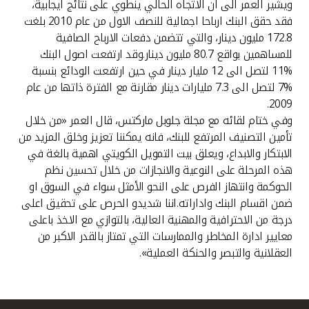
ويشير العمر الى ان الاتجاه الحالي ينطوي على نتائج ايجابية،
فقد حقق البنك ارباحا اجمالية للنصف الاول من عام 2010 بلغت
172.8 مليون دينار، والتي تتضمن دفعات الارباح الصافية
للمساهمين بواقع 80.7 مليون دينار.وقد ارتفعت اصول البنك
%11 لتصل الى 12 مليار دينار في حين ارتفعت الودائع بنسبة
%7 لتصل الى 7.3 مليارات دينار مقارنة مع الفترة ذاتها من عام
2009.
وفي ختام لقائه مع مجلة جلوبل ماركتس، قال العمر «من خلال
تأمين التصنيف المرتفع للبنك، فانه يمكننا تعزيز وخلق المزيد من
الابتكار والابداع، ويعلق بيت التمويل الكويتي اهمية بالغة في
هذه المرحلة على النوعية والانجازات من خلال تحسين نظم
الحوكمة وانتهاز الفرص على النحو الأمثل سواء في السوق او
ضمن اقسام البنك واداراته.اننا شديدو الحرص على تحقيق اعلى
درجة من الاحترافية والمهنية العالية، بالتوازي مع الاخذ باعلى
معايير ادارة المخاطر والممارسات التي تمتاز بالقدر الاكبر من
العقلانية والتبصر والحنكة العملية».