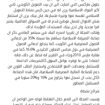
تركيا
جلوبل ماركتس التي اشارت الى ان بيت التمويل الكويتي، ثاني
اكبر البنوك الاسلامية يرى انه في حين كرس نشاط التمويل
مصر
الاسلامي لنفسه نموا بوتيرة متسارعة، فان بيتك يرى ان استثمار
بعض الاموال لضمان موطئ قدم له في الاسواق العالمية يعتبر
امرا مجديا، وان لدى بيتك المستندات المؤيدة لذلك.
المملكة المتحدة
وقالت المجلة ان تقريرا اصدره البنك في سبتمبر الماضي ذكر ان
صناعة الصيرفة الاسلامية تساهم بما نسبته %35 من اجمالي
مملكة البحرين
الاصول المصرفية في الكويت، كما يتجاوز اجمالي الاصول
المصرفية في دول مجلس التعاون الخليجي %16.6 كما في
نهاية مارس 2010.وجاء في التقرير انه فضلا عن ذلك، فانه
اعتمادا على ما توفره عوامل السوق كالتشريعات الداعمة
للاستثمار، ومعدلات النمو الاقتصادي واستمرار الطلب القوي من
دعم للصناعة المالية المصرفية الاسلامية، فان هذه الصناعة
ككل يجب ان تسجل نموا يتراوح بين %16 و%20 سنويا في
المستقبل المنظور.
شرائح نشطة
ونسبت المجلة الى العمر خلال المقابلة قوله «من الواضح ان
هذه العوامل تمثل غذاء الافكار، ومما لا شك فيه ان التمويل