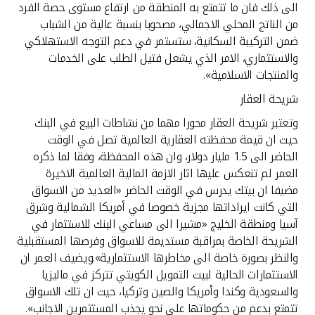
الى ذلك فان ما تتمتع به المنطقة من ارتفاع مستوى حصة الفرد
من الناتج المحلي الاجمالي، مصحوبا بنسبة عالية من الشباب
ضمن التركيبة السكانية، ستستمر في دعم التوجه الاستهلاكي
والاستثماري، الامر الذي يشعل فتيل الطلب على الخدمات
والمنتجات الاسلامية».
شريحة العقار
وتعتبر شريحة العقار محورا مهما من نشاطات البيع في البنك
حيث ان قيمة محفظته العقارية العالمية تصل في الوقت
الحاضر الى 1.5 مليار دولار، وان هذه المحفظة، وفقا لما ذكره
العمر لم تنعكس عليها اثار الازمة المالية العالمية الاخيرة
مضيفا ان بيتك يدرس في الوقت الحاضر «العديد من الاسواق
التي كانت ايراداتها مجزية خصوصا في أمريكا الشمالية وشرق
آسيا ومنطقة الخليج «مشيرا الى مساعي البنك للاستثمار في
الشريحة الخاصة بمراقبة مستديمة للاسواق وفرصها المستقبلية
والنظر بصورة خاصة الى مخاطرها الاستثمارية».ويضيف العمر ان
الاستثمارات الحالية لبيت التمويل الكويتي تتركز في ماليزيا
والسعودية وكندا وأمريكا والصين وتركيا، حيث ان تلك الاسواق
تتمتع بدعم من حكوماتها على نحو يجذب المستثمرين الاجانب».