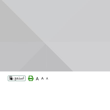
A
A
استمع
A