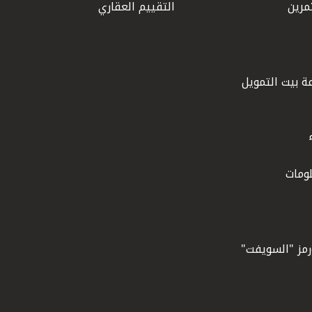
مرين
التقييم العقاري
ة بيت التمويل
ومات
ورمز "السويفت"