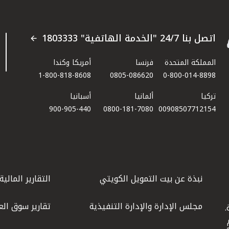
اتصل بنا 24/7 "الخدمة الهاتفية" 1803333
المملكة المتحدة
فرنسا
أمريكا وكندا
1-800-818-8608
0805-086620
0-800-014-8898
تركيا
ألمانيا
أسبانيا
900-905-440
0800-181-7080
00908507712154​
نبذة عن بيت التمويل الكويتي
التقارير المالية
مجلس الإدارة والإدارة التنفيذية
تقارير سوق الع
.
ليوم