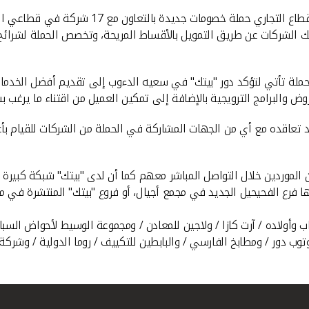
أطلق بيت التمويل الكويتي "بيتك" ممثلا بإدارة ا
 الحملة تأتي لتؤكد دور "بيتك" في سعيه الدءوب إلى تقديم أفضل الخد
والبرامج الترويجية بالإضافة إلى تمكين العميل من اقتناء ما يرغب بش
 تعاقده مع أي من الجهات المشاركة في الحملة من الشركات للقيام بأعم
موردين خلال التواصل المباشر معهم كما أن لدى "بيتك" شبكة كبيرة من 
ها فرع الفحيحيل الجديد في مجمع أجيال، أو فروع "بيتك" المنتشرة في م
أولاده / آرت كازا / ولاجين للمعادن / ومجموعة الوسيط لأحواض السباحة 
 / وتوب دور / ومطابخ الفارسي / والبابطين للتكييف / روما الدولية / وشر