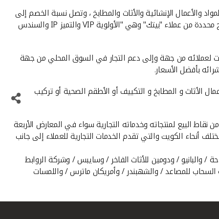
لخدمات التمويلية بالقطاع التجاري حملة خصومات جديدة بالتعاون مع 17 شركة في قطاعي المواد والأعمال الإنشائية والأثاث والمطابخ ، وتصل نسبة الخصم إلى
25% للراغبين في اقتناء أي من المنتجات أو الخدمات التي تقدمها تلك الشركات عن طريق التمويل بالأقساط المريحة، وتخصص الحملة لشرائح محددة من عملاء "بيتك" وهي "الأولوية VIP والتميز IP والسندس
مات لعملائه من جهة وإلى دعم التجار في السوق المحلي من جهة
رائه بأفضل الأسعار.
ال الأثاث و المطابخ و التكييف أو الأطقم الصحية أو تركيب
نقاط البيع لمنتجاته وخدماته التجارية سواء في المعارض الأربعة
ختلف أنحاء الكويت والتي تقدم الخدمات التجارية للعملاء إلى جانب
/ والبانيو / ودومين للأثاث الفاخر / وسايبس / وشركة الروابط
كة السحاب للمصاعد / والشهبندر / وأمريكان ماترس / واللمسات