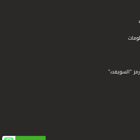
ومات
ورمز "السويفت"