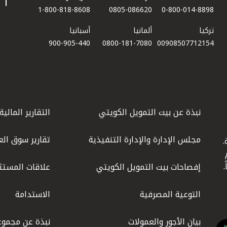
1-800-818-8608
0805-086620
0-800-014-8898
تركيا
ألمانيا
أسبانيا
900-905-440
0800-181-7080
00908507712154​
نبذة عن بيت التمويل الكويتي
التقارير المالية
مجلس الإدارة والإدارة التنفيذية
تقارير سوق الع
.
ليوم
إفصاحات بيت التمويل الكويتي
علاقات المستث
التوعية المصرفية
الاستدامة
بيان الأجور والعمولات
نبذة عن مجموع