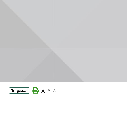
A
A
استمع
A