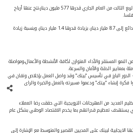
قال رئيـس مجلس الإدارة في بيت التمويل الكويتي"بيتك" سمير يعقوب النفيسي إن"بيتك" حقق- بفضل الله وتوفيقه- اجمالى إيرادات حتى الربع الثالث من العام الجاري قدرها 577 مليون دينار،نتج عنها أرباح
وارتفع حجم الأصول إلى 13.3 مليار دينار، بزيادة قدرها1.3 مليار دينار وبنسبـة زيادة 10.4 % عن نفس الفتـرة من العام السابـق، وارتفع حجـم الودائع إلى 8.7 مليار دينار، بزيادة قدرها 1.4 مليار دينار، وبنسبة زيادة
نمو المستقر والأداء المتوازن لكافة الأنشطة والأعمال،ومواصلة
ة بمعايير الدقة والأمان والسرعة.
- الدور البارز في تأسيس "بيتك" وقد واصل العمل بإخلاص وتفان في
 فكرة إنشاء "بيتك" ودعموا مسيرته بالعمل والخبرة والراى
ظيم العديد من المهرجانات الترويجية التي حققت رضا العملاء
ذي يستهدف تعظيم قدراتهم بما يخدم الاقتصاد الوطني بشكل عام
 الايجابية لبيتك على المديين القصير والمتوسط مع الإشارة إلى