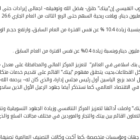
اسلامى في العالم" لتعزيز المركز المالي والمحافظة على معدل من ال
كل القطاعات،بحيث يتحقق مفهوم "بيتك" القائم على تقديم خدمات متكامل
حل احمد بزيع الياسين أول رئيس مجلس إدارة، والذي كان له– يرحمه الله
ي الاقتصاد العالمي، كما نستذكر أيضا جهود الرعيل الأول الذين ساندوا
ك" واصلت أدائها لتعزيز المركز التنافسي وزيادة الجهود التسويقية وتن
ن القائم بين بيتك والتجار والموردين في مختلف مجالات السلع وال
 جهات ومؤسسات متخصصة ،كما أكدت وكالات التصنيف العالمية تصنيفاتها