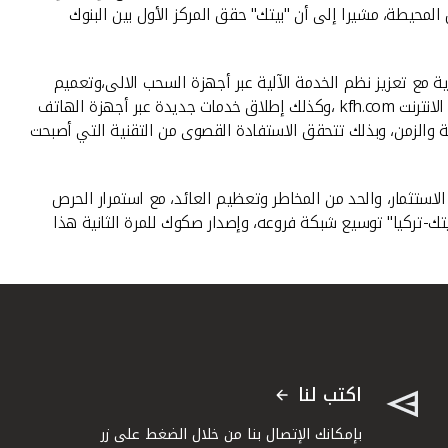
المحيطة، مشيرا إلى أن "بيتك" حقق المركز الأول بين البنوك
 مع تعزيز نظم الخدمة الآلية عبر أجهزة السحب الالى،وتعميم
جهاز"الشامل" لإيداع الأموال والشيكات على كافة الفروع،وتوظيف وسائل الخدمة عن بعد، المتمثلة في الخدمة الهاتفية، وموقع "بيتك" على الانترنت kfh.com ،وكذلك إطلاق خدمات جديدة عبر أجهزة الهاتف
ة والزمن، وبذلك تتحقق الاستفادة القصوى من التقنية التي أصبحت
تثمار، والحد من المخاطر وتعظيم العائد، مع استمرار الحرص
يتك-تركيا" توسيع شبكة فروعه، وإصدار صكوك للمرة الثانية هذا
اكتب لنا
بإمكانك الإتصال بنا من خلال الضغط على زر