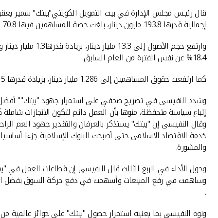
إجمالية قدرها 193.8 مليون دينار، بلغت حصة المساهمين فيها 70.8 مليون دينار، وبلغت ربحية السهم حتى الربع الثالث من العام الجاري 26.6 فلسا.
18.4% عن نفس الفترة من العام السابق.
كما ارتفعت حقوق المساهمين إلى 1.286 مليار دينار، بزيادة قدرها 5 مليون دينار،وبنسبة زيادة 0.4% عن نفس الفترة من العام السابق .
وشدد النفيسى في تصريح صحفي على استمرار جهود "بيتك"" أفضل بنك 
إتباع سياسة متحفظة، منوها بأن العمل دائم لتكون الانجازات شاملة 
وقال النفيسى إن "بيتك" يستذكر بالعرفان والتقدير جهود العم الرا
خدمة الاقتصاد الاسلامى حتى أصبحت البنوك الإسلامية جزءا أساسيا ف
والمشورة.
وحول الأداء في الربع الثالث قال النفيسى إن قطاعات العمل في "بيت
وساهمت في رفع المبيعات وأسهمت في دفع حركة السوق بفضل التعاو
.
ونوه النفيسى بما يعنيه استمرار حصول "بيتك" على جوائز عالمية من