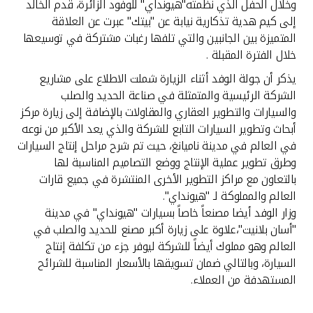
وخلال الحفل الذي نظمته"هيونداي" للوفود الزائرة، قدم الخالد
إلى كيم هدية تذكارية نيابة عن "بيتك" عبرت عن العلاقة
المتميزة بين الجانبين والتي تلفها رغبات مشتركة في توسيعها
خلال الفترة المقبلة .
يذكر أن جولة الوفد أثناء الزيارة شملت الاطلاع على مشاريع
الشركة الرئيسية والمتمثلة في صناعة الحديد والصلب
والسيارات والتطوير العقاري والمقاولات بالإضافة إلى زيارة مركز
أبحاث وتطوير السيارات التابع للشركة والذي يعد الأكبر من نوعه
في العالم في مدينة ناميانغ، حيث تم شرح مراحل إنتاج السيارات
وطرق تطوير عملية الإنتاج ووضع التصاميم المناسبة لها
بالتعاون مع مراكز التطوير الأخرى المنتشرة في جميع قارات
العالم والمملوكة لـ "هيونداي".
وزار الوفد أيضا مصنعاً خاصاً بسيارات "هيونداي" في مدينة
"أسان بلانيت"،علاوة على زيارة أكبر مصنع للحديد والصلب في
العالم وهو مملوك أيضاً للشركة ليوفر جزء من تكلفة إنتاج
السيارة، وبالتالي ضمان تسويقها بالأسعار المناسبة للشرائح
المستهدفة من العملاء.