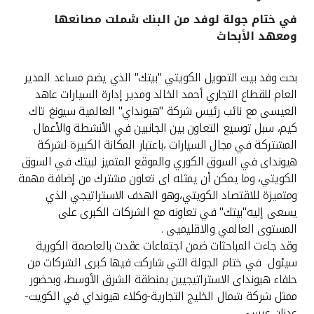
في ختام جولة لوفد من البنك شملت مصانعها
القنوات المصرفية
ومعهد الأبحاث
أدوات وخدمات
بحث وفد بيت التمويل الكويتي "بيتك" الذي يضم مساعد المدير
العام للقطاع التجاري أحمد الخالد ومدير إدارة السيارات عاهد
خدمات ما بعد البيع
العيسى مع نائب رئيس شركة "هيونداي" العالمية سيونغ تاك
كيم، سبل توسيع التعاون بين الجانبين في الأنشطة والأعمال
المشتركة في مجال السيارات ،باعتبار المكانة الكبيرة لشركة
هيونداى في السوق الكوري والموقع المتميز لبيتك في السوق
اتصل بنا
الكويتي، وما يمكن أن يمثله اى تعاون مشترك من إضافة مهمة
ومتميزة للاقتصاد الكويتي،وهو الهدف الاستراتيجي الذي
مواقع الفروع وأجهزة الصرف الآلي
يسعى إليه"بيتك" في تعاونه مع الشركات الكبرى على
المستوى العالمي والاقليميى .
ألمانيا
وقد جاءت المباحثات ضمن اجتماعات عقدت بالعاصمة الكورية
سيئول في ختام الجولة التي شاركت فيها كبرى الشركات من
ماليزيا
حلفاء هيونداى الاستراتيجيين بمنطقة الشرق الأوسط، وبحضور
ممثل شركة شمال الخليج التجارية-وكلاء هيونداي في الكويت-
عدنان عيسى.