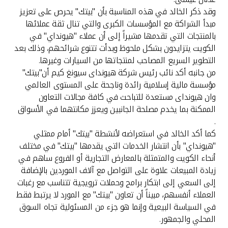
تركيا
وقد ذكر الخالد في هذه المناسبة بأن "بيتك" يحرص على تعزيز
مبدأ الشراكة مع المؤسسات الكبرى والتي تنال ثقة عملائها
مصر
بالمنتجات التي تقدمها مشيراً إلى أن عملاء "هيونداي" في
الكويت يتزايدون بشكل ملحوظ وبدأت تتنوع شرائحهم، وذلك بعد
المملكة المتحدة
التطوير السريع المصاحب لمنتجاتها من السيارات وغيرها.
من جانبه أكد نائب رئيس شركة هيونداى سيونغ كيم أن"بيتك"
مؤسسة مالية إسلامية رائدة وناجحة على المستوى العالمي
مملكة البحرين
وان هيونداى مستعدة للتباحث في كافة مجالات التعاون
الممكنة بما يخدم مصلحة الجانبين ويعزز مكانتهما في الأسواق
.
كما أكد الخالد في استعراضه لأنشطة "بيتك" أمام ممثلي
"هيونداي" بأن انتشار الخدمات التي يقدمها "بيتك" في مختلف
أنحاء الكويت والمتمثلة بالمعارض التجارية أو الفروع ساهم في
زيادة المبيعات علاوة على التواصل مع آلاف الموردين بالإضافة
إلى السعي إلى ابتكار برامج وحملات ترويجية تتناسب مع رغبات
العملاء أنفسهم، مبيناً أن تعاون "بيتك" مع المورد لا يرتبط فقط
في السياسة البيعية وإنما هو جزء من المسئولية تجاه السوق
المحلي والجمهور.