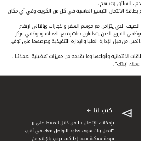
دم ، السائق وغيرهم .
ام بطاقة الائتمان التيسير الماسية في كل من الكويت وفي أي مكان
لصيف الذي يتزامن مع موسم السفر والاجازات وبالتالي ارتفاع
 لموظفي الفروع الذين يتعاملون مباشرة مع العملاء وموظفي مركز
 الدائمين من قبل الإدارة العليا والإدارة التنفيذية وحرصهما على توفير
ت الائتمانية وأنواعها وما تقدمه من مميزات تفضيلية لعملائنا ،
ملاء "بيتك" .
اكتب لنا
بإمكانك الإتصال بنا من خلال الضغط على زر
"اتصل بنا". سوف نعاود التواصل معك في أقرب
فرصة ممكنة فيما إذا كنت ترغب بالإبلاغ عن