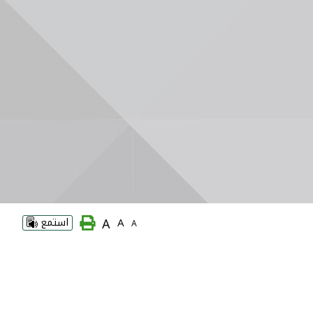
A
A
استمع
A