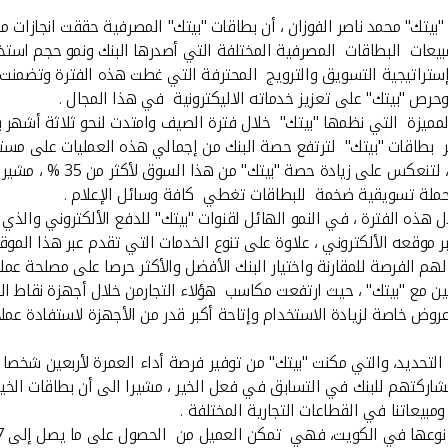
بيتك" محمد ناصر الفوزان ، أن بطاقات "بيتك" المصرفية حققت انجازات م
مبيعات البطاقات المصرفية المختلفة التي أصدرها البنك ونمو حجم اس
تراتيجية التسويق والترويج المحترفة التي غطت هذه الفترة وتضمنت الع
حرص "بيتك" على تعزيز خدماته الاليكترونية في هذا المجال .
لمميزة التي نظمها "بيتك" خلال فترة الصيف وامتدت لنحو ثلاثة أشهر
المصدرة خصوصا بطاقات التيسي
حملة تسويقية ضخمة للبطاقات تغطي كافة وسائل الإعلام .
بر موقعه الألكتروني ، علاوة على تنوع الخدمات التي تقدم عبر هذا المو
هم الفرصة للمقارنة واختيار البنك الأفضل والأكثر حرصا على مصلحة عملا
روض خاصة لزيادة الاستخدام وإتاحة أكبر قدر من الأجهزة لاستفادة عمل
ه التحديد، والتي مكنت "بيتك" من توفير فرصة أداء العمرة لأربعين شخص
ركتهم للبنك في التسابق في فعل الخير ، مشيرا الى أن بطاقات الخير 
مبيعاتنا في القطاعات التجارية المختلفة .