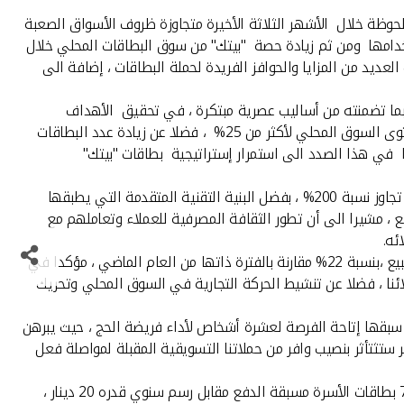
لحوظة خلال الأشهر الثلاثة الأخيرة متجاوزة ظروف الأسواق الصعبة
تخدامها ومن ثم زيادة حصة "بيتك" من سوق البطاقات المحلي خلال
ديد من المزايا والحوافز الفريدة لحملة البطاقات ، إضافة الى
 بما تضمنته من أساليب عصرية مبتكرة ، في تحقيق الأهداف
الرئيسية المخطط لها وهو ما ترجم من خلال زيادة عدد العمليات عبر بطاقات "بيتك" لترتفع حصة البنك من إجمالي هذه العمليات على مستوى السوق المحلي لأكثر من 25% ، فضلا عن زيادة عدد البطاقات
ر والائتمان وبطاقات الدفع المسبق ، لتنعكس على زيادة حصة "بيتك" من هذا السوق لأكثر من 35 % ، مشيرا في هذا الصدد الى استمرار إستراتيجية بطاقات "بيتك"
وقال الفوزان : تبدو أحد أهم أوجه هذه الانجازات لبطاقات "بيتك" خلال هذه الفترة ، في النمو الهائل لقنوات "بيتك" للدفع الألكتروني والذي تجاوز نسبة 200% ، بفضل البنية التقنية المتقدمة التي يطبقها
قع ، مشيرا الى أن تطور الثقافة المصرفية للعملاء وتعاملهم مع
ئه.
وتابع الفوزان : امتد هذا النجاح ليشمل عملاءنا من فئة التجار المتعاملين مع "بيتك" ، حيث ارتفعت مكاسب هؤلاء التجارمن خلال أجهزة نقاط البيع ،بنسبة 22% مقارنة بالفترة ذاتها من العام الماضي ، مؤكدا في
ائنا ، فضلا عن تنشيط الحركة التجارية في السوق المحلي وتحريك
ا سبقها إتاحة الفرصة لعشرة أشخاص لأداء فريضة الحج ، حيث يبرهن
ستثتأثر بنصيب وافر من حملاتنا التسويقية المقبلة لمواصلة فعل
وقال الفوزان : أما فيما يخص بطاقة الأسرة ، التي تعتبر الأولى من نوعها في الكويت، فهي تمكن العميل من الحصول على ما يصل إلى 7 بطاقات الأسرة مسبقة الدفع مقابل رسم سنوي قدره 20 دينار ،