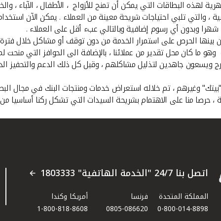
ة لهذه البطاقات التي يمكن أن تمنح للأزواج ، الأطفال ، الآباء ، والخ
ية ، والتي تلبي احتياجات شريحة معينة من العملاء . يمكن الآن استخد
من بينها الحرص على استمرار الخدمة من دون توقف أو مشاكل خلال فترة ا
ة وهو ما كان محل تقدير من عملائنا ، بالإضافة الى الحوافز التي منحت
من الداخل والخارج ويسعون جاهدين لتذليل مشاكلهم ، وقبل كل ذلك الدعم والتحفيز
بيتك" وغيرهم ، تم خلاله استعراض خدمات ومنتجات البنك في مجال البطاقا
 ، حرصا منا على الاهتمام بشريحة السيدات التي تشكل ركنا أساسيا من ع
اتصل بنا 24/7 "الخدمة الهاتفية" 1803333
المملكة المتحدة
فرنسا
أمريكا وكندا
1-800-818-8608
0805-086620
0-800-014-8898