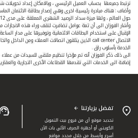
ترتبط جميعها بحساب العميل الرئيسي ، وبالامكان إعداد تحويلات شهري
وأضاف : هناك مبادرة رئيسية اخرى وهي إصدار بطاقة الائتمان الماس
حول العالم ، ولها ميزة سداد الرصيد الشهري المعلقة على مدى 12 شهرا وبدون أي رسوم إضافية وبالتالي عبء أقل على العملاء .
وأشار الفوزان الى أن ثمة عوامل تضافرت لتقف وراء هذه الانجازات 
الإقبال على استخدام البطاقات الائتمانية وتوفيرها على مدار الساع
الاتصال call center الذين يتلقون اتصالات العملاء و
الخدمة بأسلوب راق .
الى ذلك ذكر الفوزان أنه تم مؤخرا تنظيم ملتقى للسيدات من عملاء "
إضافة الى الخدمات التي تقدمها القطاعات الأخرى التجارية والعقارية
تفضل بزيارتنا
تحديد موقع أي من فروع بيت التمويل
الكويتي أو أجهزة الصرف الآلي بات الآن
أسرع وأبسط من خلال محدد مواقع