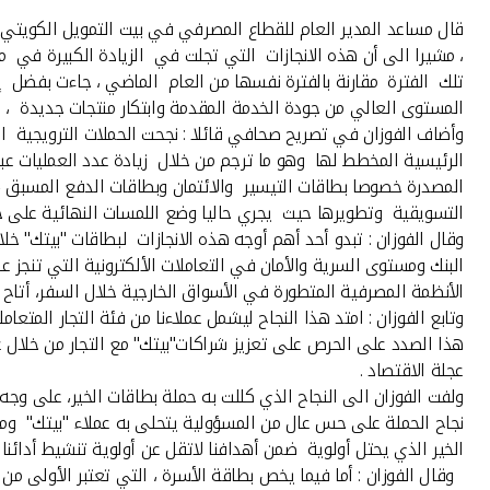
قال مساعد المدير العام للقطاع المصرفي في بيت التمويل الكويتي "
، مشيرا الى أن هذه الانجازات التي تجلت في الزيادة الكبيرة في 
تلك الفترة مقارنة بالفترة نفسها من العام الماضي ، جاءت بفضل إس
المستوى العالي من جودة الخدمة المقدمة وابتكار منتجات جديدة ، و
وأضاف الفوزان في تصريح صحافي قائلا : نجحت الحملات الترويجية ا
التسويقية وتطويرها حيث يجري حاليا وضع اللمسات النهائية على 
البنك ومستوى السرية والأمان في التعاملات الألكترونية التي تنجز ع
الأنظمة المصرفية المتطورة في الأسواق الخارجية خلال السفر، أتاح ل
هذا الصدد على الحرص على تعزيز شراكات"بيتك" مع التجار من خلال ع
عجلة الاقتصاد .
ولفت الفوزان الى النجاح الذي كللت به حملة بطاقات الخير، على وج
نجاح الحملة على حس عال من المسؤولية يتحلى به عملاء "بيتك" ومشا
الخير الذي يحتل أولوية ضمن أهدافنا لاتقل عن أولوية تنشيط أدائنا و